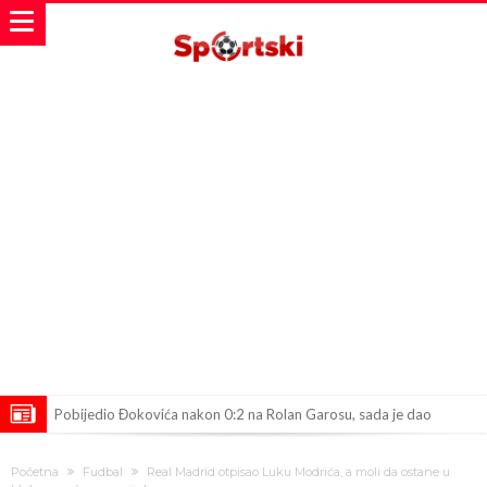
Pobijedio Đokovića nakon 0:2 na Rolan Garosu, sada je dao
sramotan komentar na njegov račun
Direktor FIA o drami Formule 1: “Ne možemo da idemo toliko
Početna
Fudbal
Real Madrid otpisao Luku Modrića, a moli da ostane u