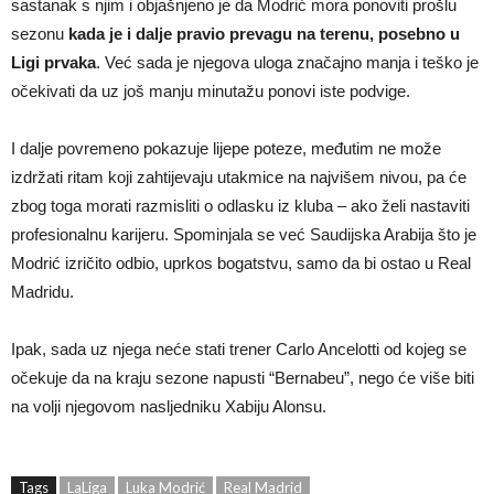
sastanak s njim i objašnjeno je da Modrić mora ponoviti prošlu
sezonu
kada je i dalje pravio prevagu na terenu, posebno u
Ligi prvaka
. Već sada je njegova uloga značajno manja i teško je
očekivati da uz još manju minutažu ponovi iste podvige.
I dalje povremeno pokazuje lijepe poteze, međutim ne može
izdržati ritam koji zahtijevaju utakmice na najvišem nivou, pa će
zbog toga morati razmisliti o odlasku iz kluba – ako želi nastaviti
profesionalnu karijeru. Spominjala se već Saudijska Arabija što je
Modrić izričito odbio, uprkos bogatstvu, samo da bi ostao u Real
Madridu.
Ipak, sada uz njega neće stati trener Carlo Ancelotti od kojeg se
očekuje da na kraju sezone napusti “Bernabeu”, nego će više biti
na volji njegovom nasljedniku Xabiju Alonsu.
Tags
LaLiga
Luka Modrić
Real Madrid