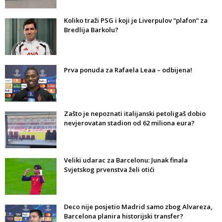
Koliko traži PSG i koji je Liverpulov “plafon” za
Bredlija Barkolu?
Prva ponuda za Rafaela Leaa – odbijena!
Zašto je nepoznati italijanski petoligaš dobio
nevjerovatan stadion od 62 miliona eura?
Veliki udarac za Barcelonu: Junak finala
Svjetskog prvenstva želi otići
Deco nije posjetio Madrid samo zbog Alvareza,
Barcelona planira historijski transfer?