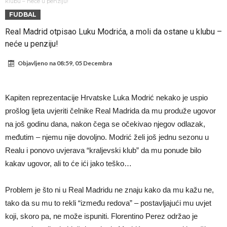
daleko”
Koliko traži PSG i koji je Liverpulov “plafon” za Bredlija Barkolu?
klubu – neće u penziju!
FUDBAL
Prva ponuda za Rafaela Leaa – odbijena!
Real Madrid otpisao Luku Modrića, a moli da ostane u klubu –
Zašto je nepoznati italijanski petoligaš dobio nevjerovatan stadion
neće u penziju!
od 62 miliona eura?
Veliki udarac za Barcelonu: Junak finala Svjetskog prvenstva želi otići
Objavljeno na
08:59, 05 Decembra
Deco nije posjetio Madrid samo zbog Alvareza, Barcelona planira
historijski transfer?
Kapiten slavnog kluba ubijen u napadu ispred svoje kuće, nacija
Kapiten reprezentacije Hrvatske Luka Modrić nekako je uspio
zahtijeva pravdu.
Potresne scene na sahrani UFC borca! Red ljudi, muzika i aplauz koji
prošlog ljeta uvjeriti čelnike Real Madrida da mu produže ugovor
tjera suze
GROM USMRTIO FUDBALERA: Velika tragedija! Povrijeđeno još 12
na još godinu dana, nakon čega se očekivao njegov odlazak,
međutim – njemu nije dovoljno. Modrić želi još jednu sezonu u
igrača!
Realu i ponovo uvjerava “kraljevski klub” da mu ponude bilo
kakav ugovor, ali to će ići jako teško…
Problem je što ni u Real Madridu ne znaju kako da mu kažu ne,
tako da su mu to rekli “između redova” – postavljajući mu uvjet
koji, skoro pa, ne može ispuniti. Florentino Perez održao je