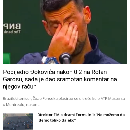
Pobijedio Đokovića nakon 0:2 na Rolan
Garosu, sada je dao sramotan komentar na
njegov račun
Brazilski teniser, Žoao Fonseka plasirao se u treće kolo ATP Mastersa
u Montrealu, nakon …
Direktor FIA o drami Formule 1: “Ne možemo da
idemo toliko daleko”