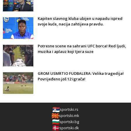
Kapiten slavnog kluba ubijen u napadu ispred
svoje kuće, nacija zahtijeva pravdu.
Potresne scene na sahrani UFC borca! Red ljudi,
muzika i aplauz koji tjera suze
GROM USMRTIO FUDBALERA: Velika tragedija!
Povrijeđeno još 12 igrača!
sportski.rs
sportski.mk
sportski.bg
sportski.dk