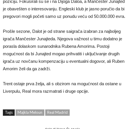
poziciju. Fokusirali su se i na Dijoga Daloa, a Mančester Junajted
je obavešten o interesovanju. Engleski klub je jasno poručio da bi
pregovori mogli početi samo uz ponudu veću od 50.000.000 evra.
Prošle sezone, Dalot je od strane saigrača izabran za najboljeg
igrača Mančester Junajteda. Njegova važnost u timu dodatno je
porasla dolaskom sunarodnika Rubena Amorima. Postoji
mogućnost da bi Junajted mogao prihvatiti i uključivanje drugih
igrača uz novčanu kompenzaciju u eventualni dogovor, ali Ruben
Amorim želi da ga zadrži.
Trent ostaje prva želja, ali s obzirom na mogućnost da ostane u
Liverpulu, Real mora razmatrati i druge opcije.
Tags
Majkla Meloun
Real Madrid