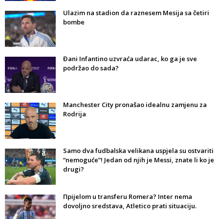
Ulazim na stadion da raznesem Mesija sa četiri
bombe
Đani Infantino uzvraća udarac, ko ga je sve
podržao do sada?
Manchester City pronašao idealnu zamjenu za
Rodrija
Samo dva fudbalska velikana uspjela su ostvariti
“nemoguće”! Jedan od njih je Messi, znate li ko je
drugi?
Прijelom u transferu Romera? Inter nema
dovoljno sredstava, Atletico prati situaciju.