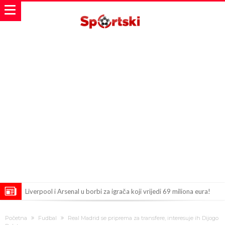
Liverpool i Arsenal u borbi za igrača koji vrijedi 69 miliona eura!
Dilema više ne postoji – Datum dolaska Rodrija u Barcelonu
Početna
Fudbal
Real Madrid se priprema za transfere, interesuje ih Dijogo