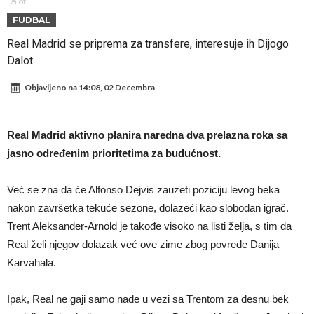
napokon poznat
Engleski reprezentativac optužen za napad u noćnom klubu
Dalot
FUDBAL
Suđenje o smrti Maradone: Noge su mu bile natečene, nije se htio
Real Madrid se priprema za transfere, interesuje ih Dijogo
oprati
Ko je uvjerio Rodrija da izabere Barcelonu?
Dalot
Ulazim na stadion da raznesem Mesija sa četiri bombe
Objavljeno na
14:08, 02 Decembra
Đani Infantino uzvraća udarac, ko ga je sve podržao do sada?
Manchester City pronašao idealnu zamjenu za Rodrija
Real Madrid aktivno planira naredna dva prelazna roka sa
Samo dva fudbalska velikana uspjela su ostvariti “nemoguće”! Jedan
jasno određenim prioritetima za budućnost.
od njih je Messi, znate li ko je drugi?
Прijelom u transferu Romera? Inter nema dovoljno sredstava,
Već se zna da će Alfonso Dejvis zauzeti poziciju levog beka
Atletico prati situaciju.
nakon završetka tekuće sezone, dolazeći kao slobodan igrač.
Trent Aleksander-Arnold je takođe visoko na listi želja, s tim da
Real želi njegov dolazak već ove zime zbog povrede Danija
Karvahala.
Ipak, Real ne gaji samo nade u vezi sa Trentom za desnu bek