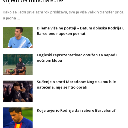
vrijedi 69 miliona eura!
Kako se ljetni prijelazni rok približava, sve je više velikih transfer priča,
a jedna …
Dilema više ne postoji – Datum dolaska Rodrija u
Barcelonu napokon poznat
Engleski reprezentativac optužen za napad u
noćnom klubu
Suđenje o smrti Maradone: Noge su mu bile
natečene, nije se htio oprati
Ko je uvjerio Rodrija da izabere Barcelonu?