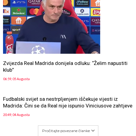
Zvijezda Real Madrida donijela odluku: “Želim napustiti
klub”
06:59, 05 Augusta
Fudbalski svijet sa nestrpljenjem iščekuje vijesti iz
Madrida: Čini se da Real nije ispunio Viniciusove zahtjeve
20:49, 04 Augusta
Pročitajte povezane članke