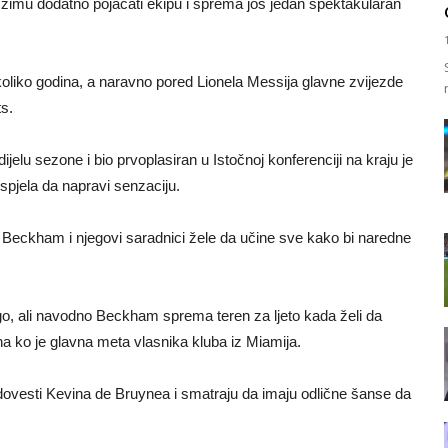
zimu dodatno pojačati ekipu i sprema još jedan spektakularan
oliko godina, a naravno pored Lionela Messija glavne zvijezde
ts.
ijelu sezone i bio prvoplasiran u Istočnoj konferenciji na kraju je
uspjela da napravi senzaciju.
 Beckham i njegovi saradnici žele da učine sve kako bi naredne
go, ali navodno Beckham sprema teren za ljeto kada želi da
na ko je glavna meta vlasnika kluba iz Miamija.
 dovesti Kevina de Bruynea i smatraju da imaju odlične šanse da