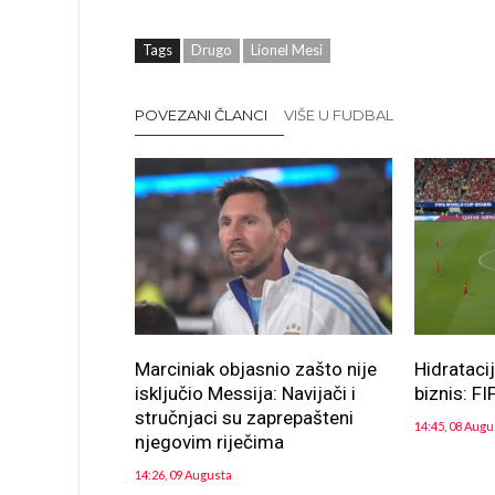
Tags
Drugo
Lionel Mesi
POVEZANI ČLANCI
VIŠE U FUDBAL
Marciniak objasnio zašto nije
Hidrataci
isključio Messija: Navijači i
biznis: FI
stručnjaci su zaprepašteni
14:45, 08 Augu
njegovim riječima
14:26, 09 Augusta