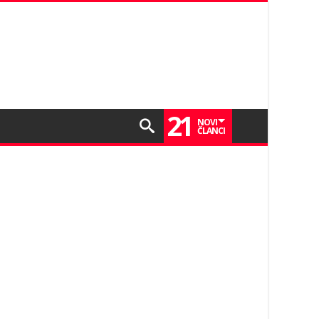
21
NOVI
ČLANCI