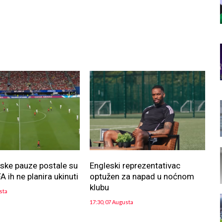
jske pauze postale su
Engleski reprezentativac
FA ih ne planira ukinuti
optužen za napad u noćnom
klubu
sta
17:30, 07 Augusta