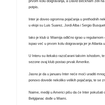
prvom kolu doigravanja, a David Beckham želi na 
potpis.
Inter je doveo ogromna pojačanja u prethodnih nek
u ekipi su Luis Suarez, Jordi Alba i Sergio Busque
Iako je klub iz Miamija odlično igrao u regularnom d
ispao već u prvom kolu doigravanja jer je Atlanta 
U Interu su itekako razočarani takvim ishodom, te
sezone ovaj klub postao prvak Amerike.
Jasno je da u januaru Inter neće moći uraditi mno
ponovo dovede nekoliko velikih pojačanja, te se z
Naime, mediji u Americi pišu da će Inter pokušati
Belgijanac dođe u Miami.