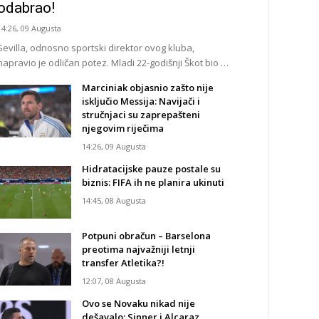
odabrao!
14:26, 09 Augusta
Sevilla, odnosno sportski direktor ovog kluba,
napravio je odličan potez. Mladi 22-godišnji Škot bio …
Marciniak objasnio zašto nije
isključio Messija: Navijači i
stručnjaci su zaprepašteni
njegovim riječima
14:26, 09 Augusta
Hidratacijske pauze postale su
biznis: FIFA ih ne planira ukinuti
14:45, 08 Augusta
Potpuni obračun – Barselona
preotima najvažniji letnji
transfer Atletika?!
12:07, 08 Augusta
Ovo se Novaku nikad nije
dešavalo: Sinner i Alcaraz