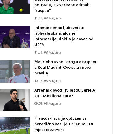
odustaju, a Zverev se odmah
“raspao”
11:45, 08 Augusta
Infantino imao ljubavnicu:
Isplivale skandalozne
informacije, dobila je novac od
UEFA
11:06, 08 Augusta
Mourinho uvodi strogu disciplinu
u Real Madrid. Ovo su tri nova
pravila
10:05, 08 Augusta
Arsenal dovodi zvijezdu Serie A
za 138 miliona eura?
09:59, 08 Augusta
Francuski sudija optužen za
porodično nasilje. Prijeti mu 18
mjeseci zatvora