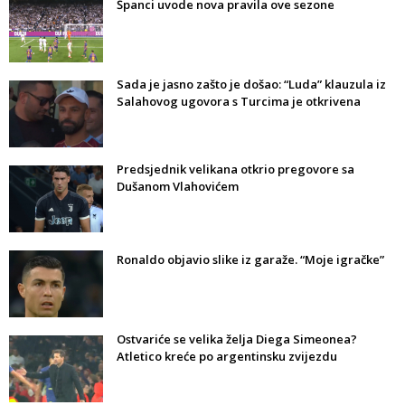
Španci uvode nova pravila ove sezone
Sada je jasno zašto je došao: “Luda” klauzula iz
Salahovog ugovora s Turcima je otkrivena
Predsjednik velikana otkrio pregovore sa
Dušanom Vlahovićem
Ronaldo objavio slike iz garaže. “Moje igračke”
Ostvariće se velika želja Diega Simeonea?
Atletico kreće po argentinsku zvijezdu