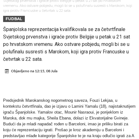
Sada je jasno zašto je došao: “Luda” klauzula iz Salahovog ugovora s
Svjetskog prvenstva i igraće protiv Belgije u petak u 21 sat po hrvatskom
vremenu. Ako ostvare pobjedu, mogli bi se u polufinalu susresti s Marokom, koji
igra protiv Francuske u četvrtak u 22 sata.
Turcima je otkrivena
Predsjednik velikana otkrio pregovore sa Dušanom Vlahovićem
FUDBAL
Ronaldo objavio slike iz garaže. “Moje igračke”
Španjolska reprezentacija kvalifikovala se za četvrtfinale
Ostvariće se velika želja Diega Simeonea? Atletico kreće po
Svjetskog prvenstva i igraće protiv Belgije u petak u 21 sat
argentinsku zvijezdu
Nejmar potpuno izgubio glavu, šta mu ovo treba? (Video)
po hrvatskom vremenu. Ako ostvare pobjedu, mogli bi se u
polufinalu susresti s Marokom, koji igra protiv Francuske u
Dok Real čeka Vinisijusa, Perez upravo završio najskuplji transfer u
četvrtak u 22 sata.
historiji!
Ćabi sastavlja kockice, lijevi bek iz Španije i golman iz Portugala za
Objavljeno na
12:15, 08 Jula
strašni Čelsi?!
FIFA u velikom previranju! Infantino svojim potezom iznenadio
fudbalski svijet
Predsjednik Marokanskog nogometnog saveza, Fouzi Lekjaa, u
kontekstu četvrtfinala, dao je izjavu o Lamini Yamalu (18), najistaknutijem
igraču Španjolske. Yamalov otac, Mounir Nasraoui, je porijeklom iz
Maroka, dok mu majka, Sheila Ebana, dolazi iz Ekvatorijalne Gvineje.
Budući da je mladi napadač rođen u Barceloni, imao je priliku birati za
koju će reprezentaciju igrati. Prošao je kroz akademiju u Barceloni i
predstavljao mlađe kategorije Španjolske te je na kraju odlučio igrati za A