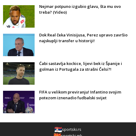
Nejmar potpuno izgubio glavu, šta mu ovo
treba? (Video)
Dok Real čeka Vinisijusa, Perez upravo završio
najskuplji transfer u historiji!
Ćabi sastavlja kockice, lijevi bek iz Španije i
golman iz Portugala za strašni Čelsi?!
FIFA u velikom previranju! Infantino svojim
potezom iznenadio fudbalski svijet
sportski.rs
sportski.mk