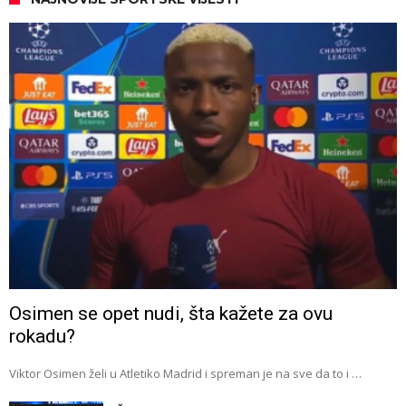
Osimen se opet nudi, šta kažete za ovu
rokadu?
Viktor Osimen želi u Atletiko Madrid i spreman je na sve da to i …