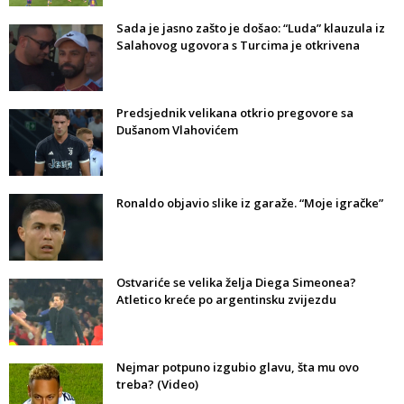
Sada je jasno zašto je došao: “Luda” klauzula iz
Salahovog ugovora s Turcima je otkrivena
Predsjednik velikana otkrio pregovore sa
Dušanom Vlahovićem
Ronaldo objavio slike iz garaže. “Moje igračke”
Ostvariće se velika želja Diega Simeonea?
Atletico kreće po argentinsku zvijezdu
Nejmar potpuno izgubio glavu, šta mu ovo
treba? (Video)