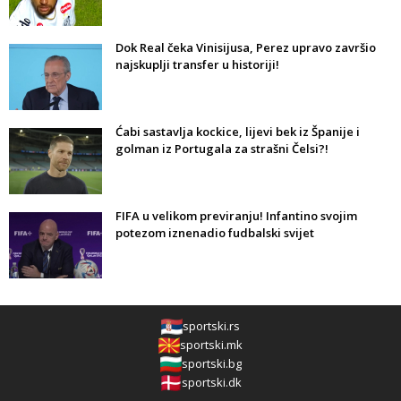
Dok Real čeka Vinisijusa, Perez upravo završio
najskuplji transfer u historiji!
Ćabi sastavlja kockice, lijevi bek iz Španije i
golman iz Portugala za strašni Čelsi?!
FIFA u velikom previranju! Infantino svojim
potezom iznenadio fudbalski svijet
sportski.rs
sportski.mk
sportski.bg
sportski.dk