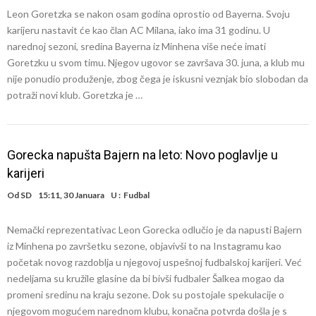
Leon Goretzka se nakon osam godina oprostio od Bayerna. Svoju
karijeru nastavit će kao član AC Milana, iako ima 31 godinu. U
narednoj sezoni, sredina Bayerna iz Minhena više neće imati
Goretzku u svom timu. Njegov ugovor se završava 30. juna, a klub mu
nije ponudio produženje, zbog čega je iskusni veznjak bio slobodan da
potraži novi klub. Goretzka je …
Gorecka napušta Bajern na leto: Novo poglavlje u
karijeri
Od
SD
15:11, 30 Januara
U :
Fudbal
Nemački reprezentativac Leon Gorecka odlučio je da napusti Bajern
iz Minhena po završetku sezone, objavivši to na Instagramu kao
početak novog razdoblja u njegovoj uspešnoj fudbalskoj karijeri. Već
nedeljama su kružile glasine da bi bivši fudbaler Šalkea mogao da
promeni sredinu na kraju sezone. Dok su postojale spekulacije o
njegovom mogućem narednom klubu, konačna potvrda došla je s