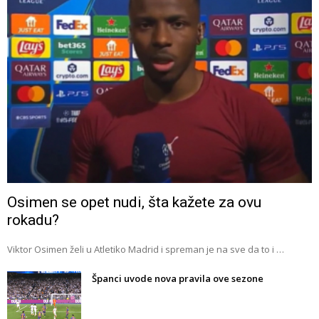
Osimen se opet nudi, šta kažete za ovu
rokadu?
Viktor Osimen želi u Atletiko Madrid i spreman je na sve da to i …
Španci uvode nova pravila ove sezone