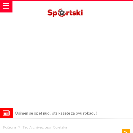
Osimen se opet nudi, šta kažete za ovu rokadu?
Španci uvode nova pravila ove sezone
Početna
Tag Archives: Leon Goretzka