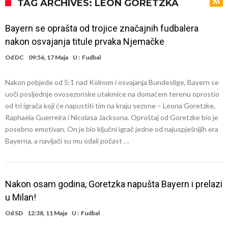
Sada je jasno zašto je došao: “Luda” klauzula iz Salahovog ugovora s
TAG ARCHIVES: LEON GORETZKA
Turcima je otkrivena
Predsjednik velikana otkrio pregovore sa Dušanom Vlahovićem
Bayern se oprašta od trojice značajnih fudbalera
Ronaldo objavio slike iz garaže. “Moje igračke”
nakon osvajanja titule prvaka Njemačke
Ostvariće se velika želja Diega Simeonea? Atletico kreće po
Od
DC
09:56, 17 Maja
U :
Fudbal
argentinsku zvijezdu
Nejmar potpuno izgubio glavu, šta mu ovo treba? (Video)
Nakon pobjede od 5:1 nad Kölnom i osvajanja Bundeslige, Bayern se
Dok Real čeka Vinisijusa, Perez upravo završio najskuplji transfer u
uoči posljednje ovosezonske utakmice na domaćem terenu oprostio
historiji!
Ćabi sastavlja kockice, lijevi bek iz Španije i golman iz Portugala za
od tri igrača koji će napustiti tim na kraju sezone – Leona Goretzke,
Raphaëla Guerreira i Nicolasa Jacksona. Oproštaj od Goretzke bio je
strašni Čelsi?!
FIFA u velikom previranju! Infantino svojim potezom iznenadio
posebno emotivan. On je bio ključni igrač jedne od najuspješnijih era
fudbalski svijet
Bayerna, a navijači su mu odali počast …
Nakon osam godina, Goretzka napušta Bayern i prelazi
u Milan!
Od
SD
12:38, 11 Maja
U :
Fudbal