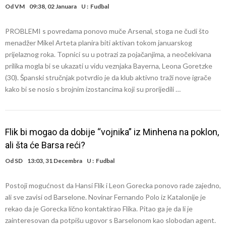
Od
VM
09:38, 02 Januara
U :
Fudbal
PROBLEMI s povredama ponovo muče Arsenal, stoga ne čudi što
menadžer Mikel Arteta planira biti aktivan tokom januarskog
prijelaznog roka. Topnici su u potrazi za pojačanjima, a neočekivana
prilika mogla bi se ukazati u vidu veznjaka Bayerna, Leona Goretzke
(30). Španski stručnjak potvrdio je da klub aktivno traži nove igrače
kako bi se nosio s brojnim izostancima koji su prorijedili …
Flik bi mogao da dobije “vojnika” iz Minhena na poklon,
ali šta će Barsa reći?
Od
SD
13:03, 31 Decembra
U :
Fudbal
Postoji mogućnost da Hansi Flik i Leon Gorecka ponovo rade zajedno,
ali sve zavisi od Barselone. Novinar Fernando Polo iz Katalonije je
rekao da je Gorecka lično kontaktirao Flika. Pitao ga je da li je
zainteresovan da potpišu ugovor s Barselonom kao slobodan agent.