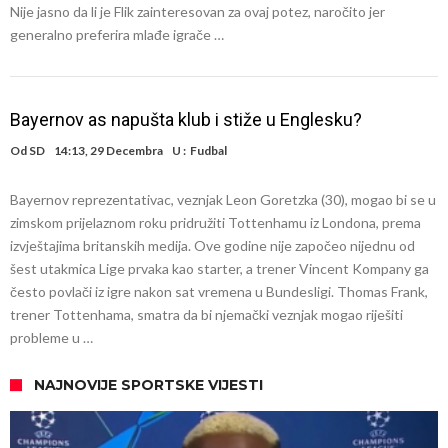
Nije jasno da li je Flik zainteresovan za ovaj potez, naročito jer
generalno preferira mlađe igrače …
Bayernov as napušta klub i stiže u Englesku?
Od
SD
14:13, 29 Decembra
U :
Fudbal
Bayernov reprezentativac, veznjak Leon Goretzka (30), mogao bi se u
zimskom prijelaznom roku pridružiti Tottenhamu iz Londona, prema
izvještajima britanskih medija. Ove godine nije započeo nijednu od
šest utakmica Lige prvaka kao starter, a trener Vincent Kompany ga
često povlači iz igre nakon sat vremena u Bundesligi. Thomas Frank,
trener Tottenhama, smatra da bi njemački veznjak mogao riješiti
probleme u …
NAJNOVIJE SPORTSKE VIJESTI