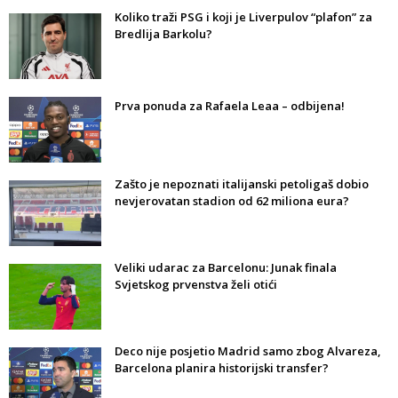
Koliko traži PSG i koji je Liverpulov “plafon” za
Bredlija Barkolu?
Prva ponuda za Rafaela Leaa – odbijena!
Zašto je nepoznati italijanski petoligaš dobio
nevjerovatan stadion od 62 miliona eura?
Veliki udarac za Barcelonu: Junak finala
Svjetskog prvenstva želi otići
Deco nije posjetio Madrid samo zbog Alvareza,
Barcelona planira historijski transfer?