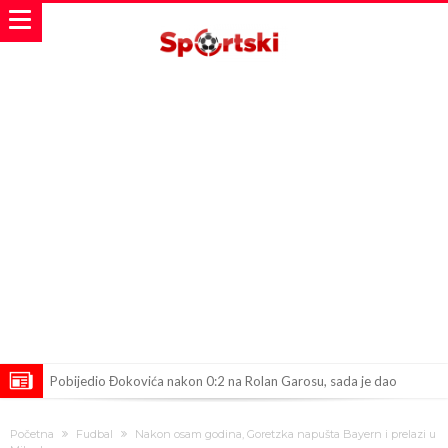
Pobijedio Đokovića nakon 0:2 na Rolan Garosu, sada je dao
sramotan komentar na njegov račun
Direktor FIA o drami Formule 1: “Ne možemo da idemo toliko
Početna
Fudbal
Nakon osam godina, Goretzka napušta Bayern i prelazi u