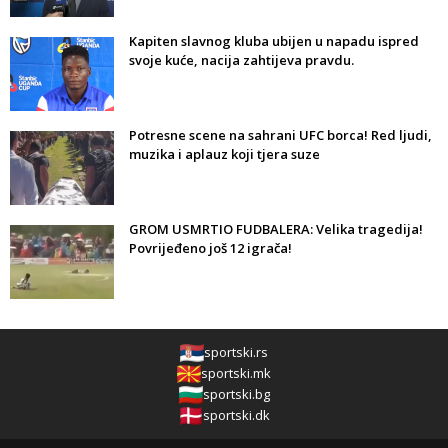
Kapiten slavnog kluba ubijen u napadu ispred
svoje kuće, nacija zahtijeva pravdu.
Potresne scene na sahrani UFC borca! Red ljudi,
muzika i aplauz koji tjera suze
GROM USMRTIO FUDBALERA: Velika tragedija!
Povrijeđeno još 12 igrača!
sportski.rs
sportski.mk
sportski.bg
sportski.dk