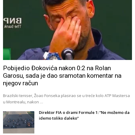
Pobijedio Đokovića nakon 0:2 na Rolan
Garosu, sada je dao sramotan komentar na
njegov račun
Brazilski teniser, Žoao Fonseka plasirao se u treće kolo ATP Mastersa
u Montrealu, nakon …
Direktor FIA o drami Formule 1: “Ne možemo da
idemo toliko daleko”