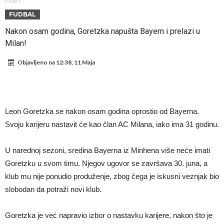
daleko”
Koliko traži PSG i koji je Liverpulov “plafon” za Bredlija Barkolu?
Milan!
FUDBAL
Prva ponuda za Rafaela Leaa – odbijena!
Nakon osam godina, Goretzka napušta Bayern i prelazi u
Zašto je nepoznati italijanski petoligaš dobio nevjerovatan stadion
Milan!
od 62 miliona eura?
Veliki udarac za Barcelonu: Junak finala Svjetskog prvenstva želi otići
Objavljeno na
12:38, 11 Maja
Deco nije posjetio Madrid samo zbog Alvareza, Barcelona planira
historijski transfer?
Kapiten slavnog kluba ubijen u napadu ispred svoje kuće, nacija
zahtijeva pravdu.
Potresne scene na sahrani UFC borca! Red ljudi, muzika i aplauz koji
Leon Goretzka se nakon osam godina oprostio od Bayerna.
tjera suze
GROM USMRTIO FUDBALERA: Velika tragedija! Povrijeđeno još 12
Svoju karijeru nastavit će kao član AC Milana, iako ima 31 godinu.
igrača!
U narednoj sezoni, sredina Bayerna iz Minhena više neće imati
Goretzku u svom timu. Njegov ugovor se završava 30. juna, a
klub mu nije ponudio produženje, zbog čega je iskusni veznjak bio
slobodan da potraži novi klub.
Goretzka je već napravio izbor o nastavku karijere, nakon što je