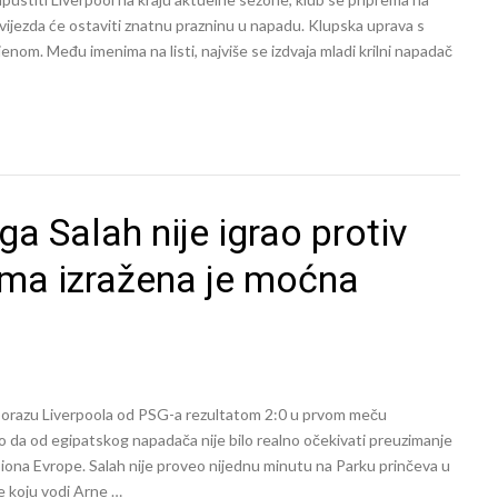
 zvijezda će ostaviti znatnu prazninu u napadu. Klupska uprava s
nom. Među imenima na listi, najviše se izdvaja mladi krilni napadač
a Salah nije igrao protiv
ima izražena je moćna
porazu Liverpoola od PSG-a rezultatom 2:0 u prvom meču
nio da od egipatskog napadača nije bilo realno očekivati preuzimanje
ona Evrope. Salah nije proveo nijednu minutu na Parku prinčeva u
pe koju vodi Arne …