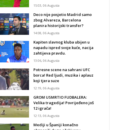
15:03, 06 Augusta
Deco nije posjetio Madrid samo
zbog Alvareza, Barcelona
planira historijski transfer?
14:08, 06 Augusta
Kapiten slavnog kluba ubijen u
napadu ispred svoje kuće, nacija
zahtijeva pravdu.
13:06, 06 Augusta
Potresne scene na sahrani UFC
borca! Red ljudi, muzika i aplauz
koji tjera suze
12:19, 06 Augusta
GROM USMRTIO FUDBALERA:
Velika tragedija! Povrijeđeno još
12 igrača!
12:13, 06 Augusta
Mediji u Španiji konačno