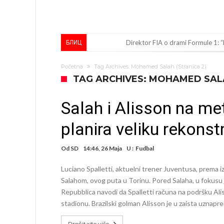
Direktor FIA o drami Formule 1:
БЛИЦ
Koliko traži PSG i koji je Liverpul
Početna
Tag Archives: Mohamed Salah
(Stranica 2)
Prva ponuda za Rafaela Leaa – od
TAG ARCHIVES: MOHAMED SA
Zašto je nepoznati italijanski pe
Salah i Alisson na met
Veliki udarac za Barcelonu: Junak f
planira veliku rekonst
Deco nije posjetio Madrid samo zb
Kapiten slavnog kluba ubijen u na
Od
SD
14:46, 26 Maja
U :
Fudbal
Potresne scene na sahrani UFC borc
Luciano Spalletti, aktuelni trener Juventusa, prema 
GROM USMRTIO FUDBALERA: Velika
Salahom, ovog puta u Torinu. Pored Salaha, u fokusu j
Repubblica navodi da Spalletti računa na podršku Aliss
Mediji u Španiji konačno obznanili
stadionu. Brazilski golman Alisson je u zaista uznap
Pročitajte više