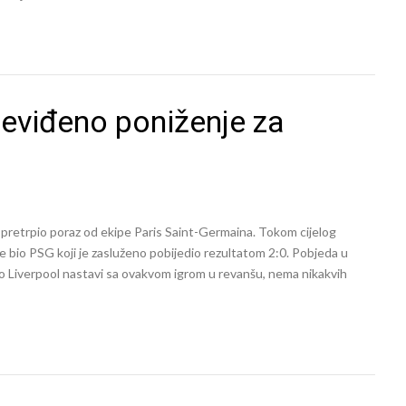
 Neviđeno poniženje za
je pretrpio poraz od ekipe Paris Saint-Germaina. Tokom cijelog
je bio PSG koji je zasluženo pobijedio rezultatom 2:0. Pobjeda u
 ako Liverpool nastavi sa ovakvom igrom u revanšu, nema nikakvih