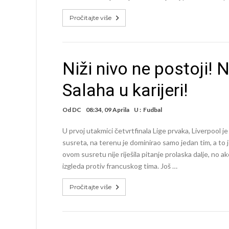
Pročitajte više
Niži nivo ne postoji!
Salaha u karijeri!
Od
DC
08:34, 09 Aprila
U :
Fudbal
U prvoj utakmici četvrtfinala Lige prvaka, Liverpool 
susreta, na terenu je dominirao samo jedan tim, a to 
ovom susretu nije riješila pitanje prolaska dalje, no
izgleda protiv francuskog tima. Još …
Pročitajte više