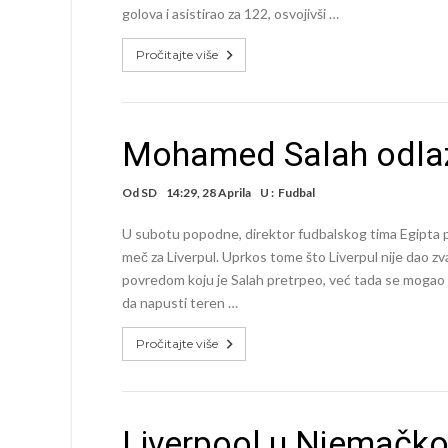
golova i asistirao za 122, osvojivši …
Pročitajte više
Mohamed Salah odlazi
Od
SD
14:29, 28 Aprila
U :
Fudbal
U subotu popodne, direktor fudbalskog tima Egipta p
meč za Liverpul. Uprkos tome što Liverpul nije dao zv
povredom koju je Salah pretrpeo, već tada se mogao nas
da napusti teren …
Pročitajte više
Liverpool u Njemačko