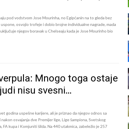
eaju pod vodstvom Jose Mourinha, no Egipćanin na to gleda bez
 uspone, osvojio trofeje i dobio brojne individualne nagrade, mada
od uključuje njegov boravak u Chelseaju kada je Jose Mourinho bio
iverpula: Mnogo toga ostaje
ljudi nisu svesni…
vet godina uspešne karijere, ali je priznao da njegov odnos sa
i nakon osvajanja dve Premijer lige, Lige šampiona, Svetskog
 FA kupa i Komjuniti šilda. Na 440 utakmica, zabeležio je 257