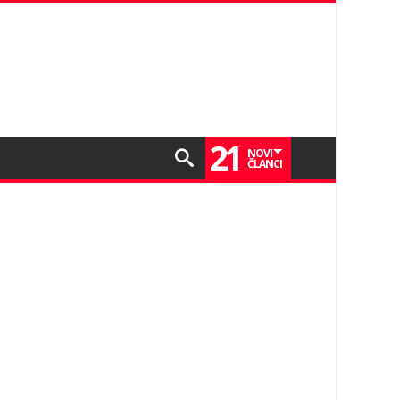
21
NOVI
ČLANCI