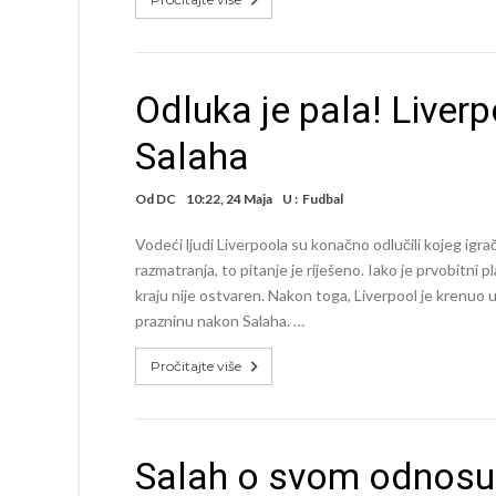
Odluka je pala! Liver
Salaha
Od
DC
10:22, 24 Maja
U :
Fudbal
Vodeći ljudi Liverpoola su konačno odlučili kojeg igr
razmatranja, to pitanje je riješeno. Iako je prvobitni 
kraju nije ostvaren. Nakon toga, Liverpool je krenuo
prazninu nakon Salaha. …
Pročitajte više
Salah o svom odnosu 