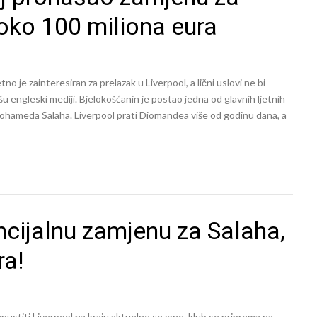
oko 100 miliona eura
 je zainteresiran za prelazak u Liverpool, a lični uslovi ne bi
u engleski mediji. Bjelokošćanin je postao jedna od glavnih ljetnih
ohameda Salaha. Liverpool prati Diomandea više od godinu dana, a
cijalnu zamjenu za Salaha,
ra!
ustiti Liverpool na kraju aktuelne sezone, klub se priprema na