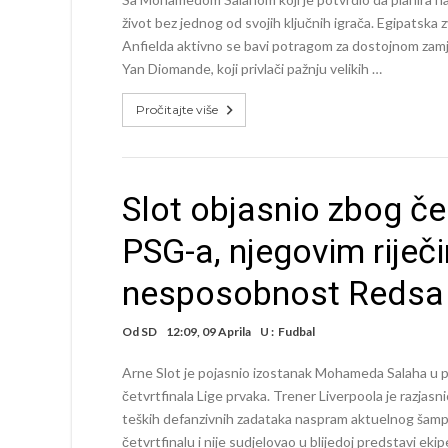
život bez jednog od svojih ključnih igrača. Egipatska
Anfielda aktivno se bavi potragom za dostojnom zamje
Yan Diomande, koji privlači pažnju velikih …
Pročitajte više
Slot objasnio zbog čeg
PSG-a, njegovim riječ
nesposobnost Redsa
Od
SD
12:09, 09 Aprila
U :
Fudbal
Arne Slot je pojasnio izostanak Mohameda Salaha u 
četvrtfinala Lige prvaka. Trener Liverpoola je razjas
teških defanzivnih zadataka naspram aktuelnog šampi
četvrtfinalu i nije sudjelovao u blijedoj predstavi eki