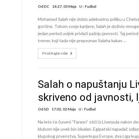
Od
DC
14:27, 03 Maja
U :
Fudbal
Mohamed Salah nije dobio adekvatnu priliku u Chels
gorčine. Tokom svoje karijere, Salah je doživio mnoge
jedan period uvijek privlači pažnju javnosti. Taj peri
trener, koji tada nije prepoznao Salaha kakav …
Pročitajte više
Salah o napuštanju L
skriveno od javnosti, 
Od
SD
17:02, 02 Maja
U :
Fudbal
Na leto će čuveni “Faraon” otići iz Liverpula nakon de
klubom nije uvek bio idealan. Egipatski napadač odlaz
klupskog prvenstva, Superkupa Evrope, dva Liga kupa,