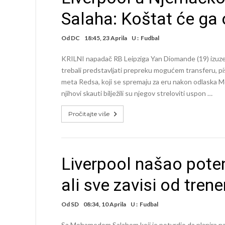
Salaha: Koštat će ga 
Od
DC
18:45, 23 Aprila
U :
Fudbal
KRILNI napadač RB Leipziga Yan Diomande (19) izuzetno
trebali predstavljati prepreku mogućem transferu, piš
meta Redsa, koji se spremaju za eru nakon odlaska M
njihovi skauti bilježili su njegov streloviti uspon …
Pročitajte više
Liverpool našao poten
ali sve zavisi od trene
Od
SD
08:34, 10 Aprila
U :
Fudbal
Sa Mohamedom Salahom koji je potvrdio da planira nap