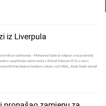
 iz Liverpula
otvrdio je očekivanja – Mohamed Salah je odigrao svoj poslednji
anično saopštenje nakon meča s Kristal Palasom (3:1) u vezi s
lutiti kraj njegove karijere u klubu sa Enfilda. „Kada Salah zatraži
j pronašao zamjenu za