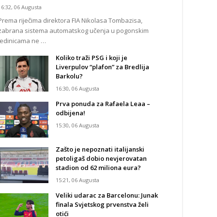
16:32, 06 Augusta
Prema riječima direktora FIA Nikolasa Tombazisa,
zabrana sistema automatskog učenja u pogonskim
jedinicama ne …
Koliko traži PSG i koji je
Liverpulov “plafon” za Bredlija
Barkolu?
16:30, 06 Augusta
Prva ponuda za Rafaela Leaa –
odbijena!
15:30, 06 Augusta
Zašto je nepoznati italijanski
petoligaš dobio nevjerovatan
stadion od 62 miliona eura?
15:21, 06 Augusta
Veliki udarac za Barcelonu: Junak
finala Svjetskog prvenstva želi
otići