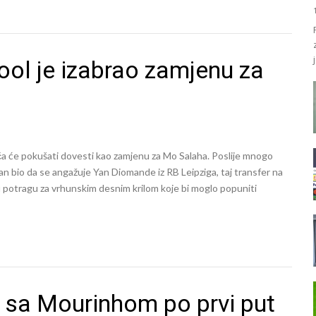
pool je izabrao zamjenu za
ača će pokušati dovesti kao zamjenu za Mo Salaha. Poslije mnogo
plan bio da se angažuje Yan Diomande iz RB Leipziga, taj transfer na
 u potragu za vrhunskim desnim krilom koje bi moglo popuniti
sa Mourinhom po prvi put