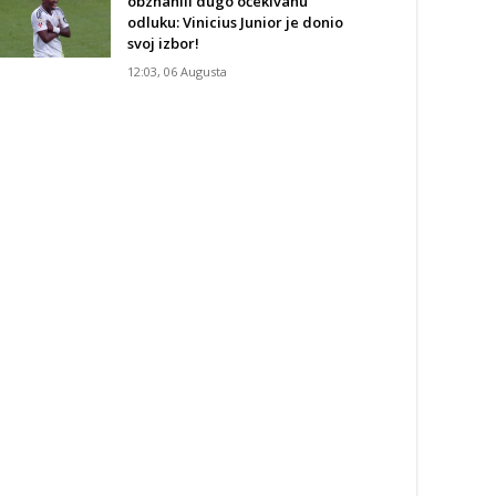
obznanili dugo očekivanu
odluku: Vinicius Junior je donio
svoj izbor!
12:03, 06 Augusta