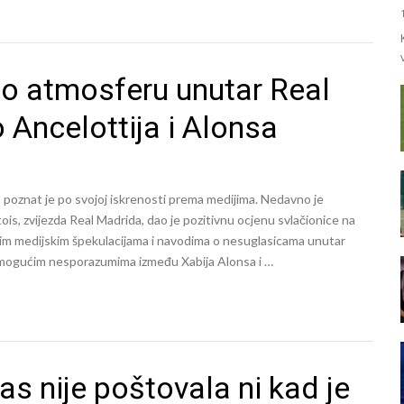
o atmosferu unutar Real
 Ancelottija i Alonsa
 poznat je po svojoj iskrenosti prema medijima. Nedavno je
ois, zvijezda Real Madrida, dao je pozitivnu ocjenu svlačionice na
nim medijskim špekulacijama i navodima o nesuglasicama unutar
u o mogućim nesporazumima između Xabija Alonsa i …
as nije poštovala ni kad je