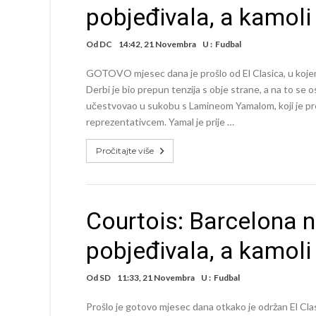
pobjeđivala, a kamoli
Od
DC
14:42, 21 Novembra
U :
Fudbal
GOTOVO mjesec dana je prošlo od El Clasica, u koje
Derbi je bio prepun tenzija s obje strane, a na to se
učestvovao u sukobu s Lamineom Yamalom, koji je pr
reprezentativcem. Yamal je prije …
Pročitajte više
Courtois: Barcelona n
pobjeđivala, a kamoli
Od
SD
11:33, 21 Novembra
U :
Fudbal
Prošlo je gotovo mjesec dana otkako je održan El Cla