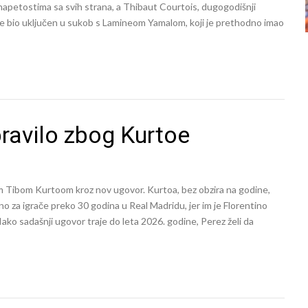
napetostima sa svih strana, a Thibaut Courtois, dugogodišnji
je bio uključen u sukob s Lamineom Yamalom, koji je prethodno imao
pravilo zbog Kurtoe
m Tibom Kurtoom kroz nov ugovor. Kurtoa, bez obzira na godine,
o za igrače preko 30 godina u Real Madridu, jer im je Florentino
ko sadašnji ugovor traje do leta 2026. godine, Perez želi da