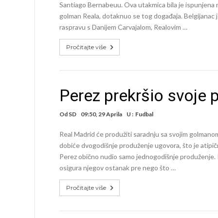
Santiago Bernabeuu. Ova utakmica bila je ispunjena 
golman Reala, dotaknuo se tog događaja. Belgijanac 
raspravu s Danijem Carvajalom, Realovim …
Pročitajte više
Perez prekršio svoje 
Od
SD
09:50, 29 Aprila
U :
Fudbal
Real Madrid će produžiti saradnju sa svojim golmano
dobiće dvogodišnje produženje ugovora, što je atipičn
Perez obično nudio samo jednogodišnje produženje. Ia
osigura njegov ostanak pre nego što …
Pročitajte više