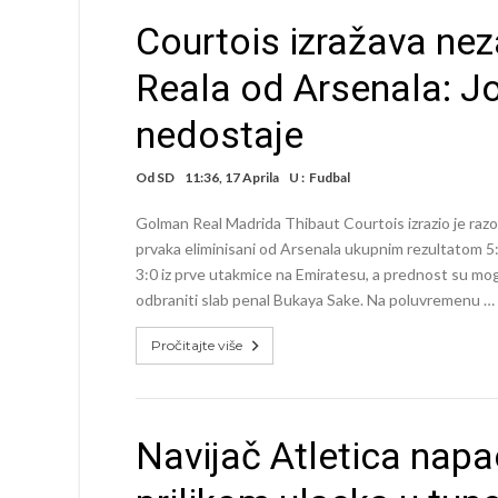
Courtois izražava ne
Reala od Arsenala: J
nedostaje
Od
SD
11:36, 17 Aprila
U :
Fudbal
Golman Real Madrida Thibaut Courtois izrazio je razo
prvaka eliminisani od Arsenala ukupnim rezultatom 5
3:0 iz prve utakmice na Emiratesu, a prednost su mo
odbraniti slab penal Bukaya Sake. Na poluvremenu …
Pročitajte više
Navijač Atletica nap