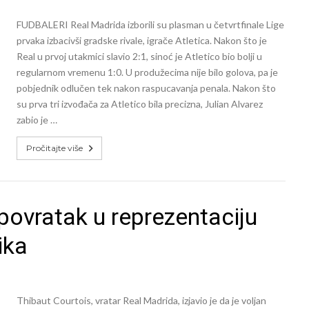
FUDBALERI Real Madrida izborili su plasman u četvrtfinale Lige
prvaka izbacivši gradske rivale, igrače Atletica. Nakon što je
Real u prvoj utakmici slavio 2:1, sinoć je Atletico bio bolji u
regularnom vremenu 1:0. U produžecima nije bilo golova, pa je
pobjednik odlučen tek nakon raspucavanja penala. Nakon što
su prva tri izvođača za Atletico bila precizna, Julian Alvarez
zabio je …
Pročitajte više
povratak u reprezentaciju
ika
Thibaut Courtois, vratar Real Madrida, izjavio je da je voljan