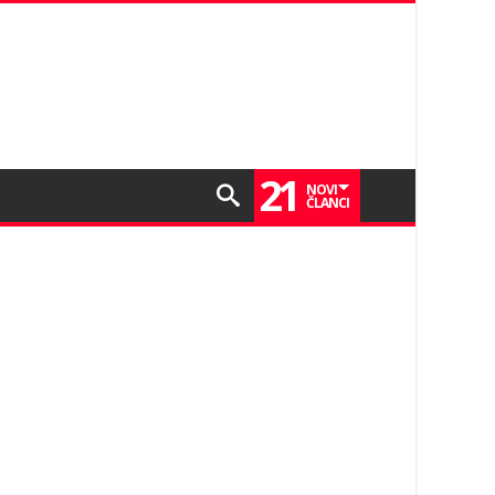
21
NOVI
ČLANCI