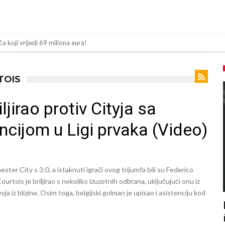
olaska Rodrija u Barcelonu napokon poznat
n za napad u noćnom klubu
 mu bile natečene, nije se htio oprati
TOIS
Barcelonu?
jirao protiv Cityja sa
sija sa četiri bombe
cijom u Ligi prvaka (Video)
 ga je sve podržao do sada?
 zamjenu za Rodrija
a su ostvariti “nemoguće”! Jedan od njih je Messi, znate li ko je drugi?
ster City s 3:0, a istaknuti igrači ovog trijumfa bili su Federico
 nema dovoljno sredstava, Atletico prati situaciju.
rtois je briljirao s nekoliko izuzetnih odbrana, uključujući onu iz
ja iz blizine. Osim toga, belgijski golman je upisao i asistenciju kod