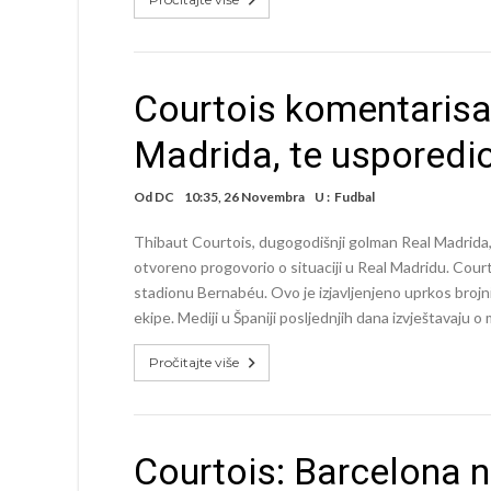
Courtois komentarisa
Madrida, te usporedio
Od
DC
10:35, 26 Novembra
U :
Fudbal
Thibaut Courtois, dugogodišnji golman Real Madrida,
otvoreno progovorio o situaciji u Real Madridu. Court
stadionu Bernabéu. Ovo je izjavljenjeno uprkos broj
ekipe. Mediji u Španiji posljednjih dana izvještavaj
Pročitajte više
Courtois: Barcelona n