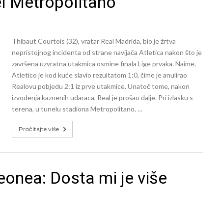
el Metropolitano
Thibaut Courtois (32), vratar Real Madrida, bio je žrtva
nepristojnog incidenta od strane navijača Atletica nakon što je
završena uzvratna utakmica osmine finala Lige prvaka. Naime,
Atletico je kod kuće slavio rezultatom 1:0, čime je anulirao
Realovu pobjedu 2:1 iz prve utakmice. Unatoč tome, nakon
izvođenja kaznenih udaraca, Real je prošao dalje. Pri izlasku s
terena, u tunelu stadiona Metropolitano, …
Pročitajte više
eonea: Dosta mi je više