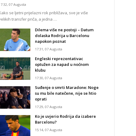
17:32, 07 Augusta
Kako se ljetni prijelazni rok približava, sve je više
velikih transfer priča, a jedna …
Dilema više ne postoji – Datum
dolaska Rodrija u Barcelonu
napokon poznat
17:31, 07 Augusta
Engleski reprezentativac
optužen za napad u noćnom
klubu
17:30, 07 Augusta
Suđenje o smrti Maradone: Noge
su mu bile natečene, nije se htio
oprati
17:29, 07 Augusta
Ko je uvjerio Rodrija da izabere
Barcelonu?
15:14, 07 Augusta