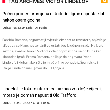
Španija na nogama, Barcelona i Real u strahu: “Novi Haaland” je
TAG ARCHIVES: VICTOR LINDELÖF
odabrao!
Marciniak objasnio zašto nije isključio Messija: Navijači i stručnjaci su
Počeo proces promjena u Unitedu: Igrač napušta klub
zaprepašteni njegovim riječima
Milan smanjuje tim
nakon osam godina
Hidratacijske pauze postale su biznis: FIFA ih ne planira ukinuti
Od
SD
16:53, 24 Maja
U :
Fudbal
Potpuni obračun – Barselona preotima najvažniji letnji transfer
Fabrizio Romano, najpoznatiji svjetski ekspert za transfere, objavio je
Atletika?!
Ovo se Novaku nikad nije dešavalo: Sinner i Alcaraz odustaju, a
vijest da će Manchester United ostati bez ključnog igrača. Na kraju
Zverev se odmah “raspao”
Infantino imao ljubavnicu: Isplivale skandalozne informacije, dobila je
sezone, švedski branič Victor Lindelof oprostit će se od kluba kao
slobodan igrač. Prema Romanu, došlo je do dogovora između
novac od UEFA
Mourinho uvodi strogu disciplinu u Real Madrid. Ovo su tri nova
Lindelofa i kluba nakon što je igrač primio ponude iz Španjolske i
pravila
Italije. Lindelof ima ugovor do 30. lipnja, a …
Lindelof je tokom utakmice saznao vrlo loše vijesti,
morao je odmah napustiti Old Trafford
Od
DC
10:43, 22 Aprila
U :
Fudbal