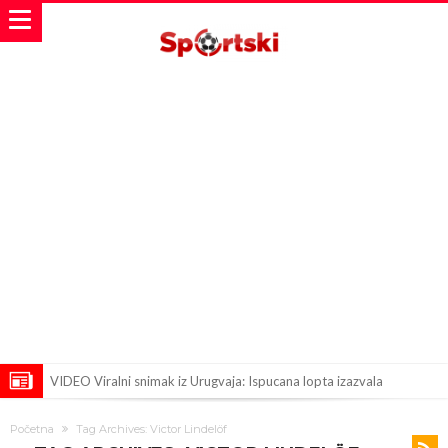
VIDEO Viralni snimak iz Urugvaja: Ispucana lopta izazvala
saobraćajnu nesreću
U Madridu iznenađeni nevjerovatnom ponudom za Ardu Gulera!
Početna
Tag Archives: Victor Lindelöf