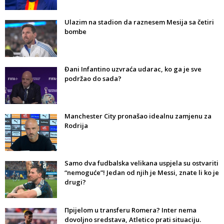
Ulazim na stadion da raznesem Mesija sa četiri
bombe
Đani Infantino uzvraća udarac, ko ga je sve
podržao do sada?
Manchester City pronašao idealnu zamjenu za
Rodrija
Samo dva fudbalska velikana uspjela su ostvariti
“nemoguće”! Jedan od njih je Messi, znate li ko je
drugi?
Прijelom u transferu Romera? Inter nema
dovoljno sredstava, Atletico prati situaciju.