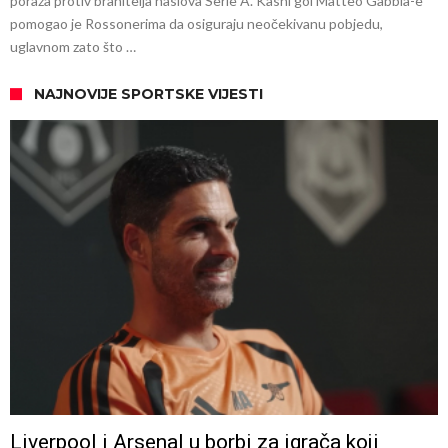
poraza protiv branitelja naslova Serie A. Kasni gol Matteo Gabbia-e
pomogao je Rossonerima da osiguraju neočekivanu pobjedu,
uglavnom zato što …
NAJNOVIJE SPORTSKE VIJESTI
Liverpool i Arsenal u borbi za igrača koji