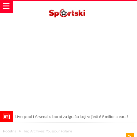
Liverpool i Arsenal u borbi za igrača koji vrijedi 69 miliona eura!
Dilema više ne postoji – Datum dolaska Rodrija u Barcelonu
Početna
Tag Archives: Youssouf Fofana