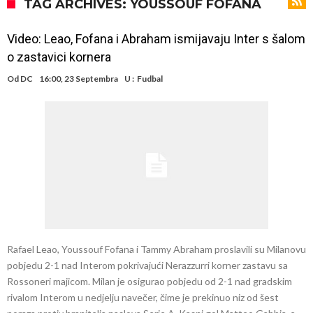
napokon poznat
Engleski reprezentativac optužen za napad u noćnom klubu
TAG ARCHIVES: YOUSSOUF FOFANA
Suđenje o smrti Maradone: Noge su mu bile natečene, nije se htio
Video: Leao, Fofana i Abraham ismijavaju Inter s šalom
oprati
Ko je uvjerio Rodrija da izabere Barcelonu?
o zastavici kornera
Ulazim na stadion da raznesem Mesija sa četiri bombe
Od
DC
16:00, 23 Septembra
U :
Fudbal
Đani Infantino uzvraća udarac, ko ga je sve podržao do sada?
Manchester City pronašao idealnu zamjenu za Rodrija
Samo dva fudbalska velikana uspjela su ostvariti “nemoguće”! Jedan
od njih je Messi, znate li ko je drugi?
Прijelom u transferu Romera? Inter nema dovoljno sredstava,
Atletico prati situaciju.
Rafael Leao, Youssouf Fofana i Tammy Abraham proslavili su Milanovu
pobjedu 2-1 nad Interom pokrivajući Nerazzurri korner zastavu sa
Rossoneri majicom. Milan je osigurao pobjedu od 2-1 nad gradskim
rivalom Interom u nedjelju navečer, čime je prekinuo niz od šest