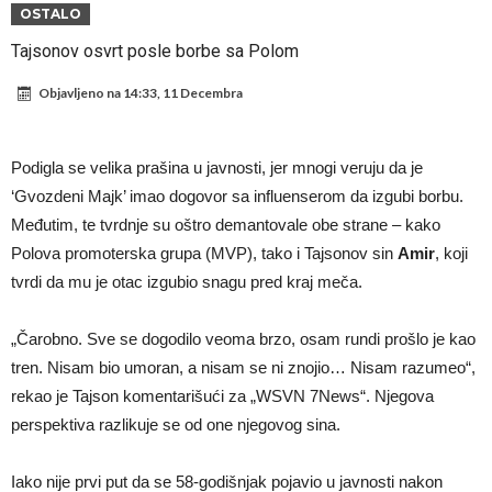
Atletika?!
Ovo se Novaku nikad nije dešavalo: Sinner i Alcaraz odustaju, a
OSTALO
Zverev se odmah “raspao”
Infantino imao ljubavnicu: Isplivale skandalozne informacije, dobila je
Tajsonov osvrt posle borbe sa Polom
novac od UEFA
Mourinho uvodi strogu disciplinu u Real Madrid. Ovo su tri nova
Objavljeno na
14:33, 11 Decembra
pravila
Arsenal dovodi zvijezdu Serie A za 138 miliona eura?
Francuski sudija optužen za porodično nasilje. Prijeti mu 18 mjeseci
Podigla se velika prašina u javnosti, jer mnogi veruju da je
zatvora
Jake Paul kreće u rušenje UFC-a
‘Gvozdeni Majk’ imao dogovor sa influenserom da izgubi borbu.
Međutim, te tvrdnje su oštro demantovale obe strane – kako
Mudrik se vratio na teren nakon više od 600 dana. Odmah ide na
Polova promoterska grupa (MVP), tako i Tajsonov sin
Amir
, koji
posudbu?
Real Madrid odlučio: Endrick ide u Premier ligu!
tvrdi da mu je otac izgubio snagu pred kraj meča.
„Čarobno. Sve se dogodilo veoma brzo, osam rundi prošlo je kao
tren. Nisam bio umoran, a nisam se ni znojio… Nisam razumeo“,
rekao je Tajson komentarišući za „WSVN 7News“. Njegova
perspektiva razlikuje se od one njegovog sina.
Iako nije prvi put da se 58-godišnjak pojavio u javnosti nakon