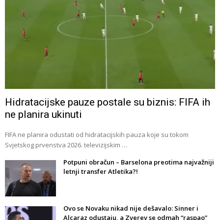
Hidratacijske pauze postale su biznis: FIFA ih
ne planira ukinuti
FIFA ne planira odustati od hidratacijskih pauza koje su tokom
Svjetskog prvenstva 2026. televizijskim …
Potpuni obračun – Barselona preotima najvažniji
letnji transfer Atletika?!
Ovo se Novaku nikad nije dešavalo: Sinner i
Alcaraz odustaju, a Zverev se odmah “raspao”