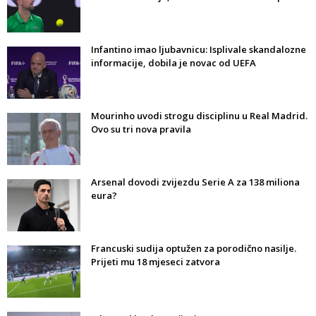
Infantino imao ljubavnicu: Isplivale skandalozne
informacije, dobila je novac od UEFA
Mourinho uvodi strogu disciplinu u Real Madrid.
Ovo su tri nova pravila
Arsenal dovodi zvijezdu Serie A za 138 miliona
eura?
Francuski sudija optužen za porodično nasilje.
Prijeti mu 18 mjeseci zatvora