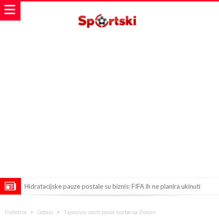
Hidratacijske pauze postale su biznis: FIFA ih ne planira ukinuti
Potpuni obračun – Barselona preotima najvažniji letnji transfer
Početna
Ostalo
Tajsonov osvrt posle borbe sa Polom