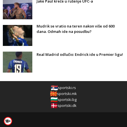
Jake Paul kreće u rušenje UFC-a
Mudrik se vratio na teren nakon više od 600
dana. Odmah ide na posudbu?
Real Madrid odlučio: Endrick ide u Premier ligu!
sportski.rs
sportski.mk
sportski.bg
sportski.dk