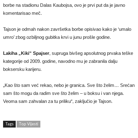
borbe na stadionu Dalas Kaubojsa, ovo je prvi put da je javno
komentarisao meč.
Tajson je odmah nakon završetka borbe opisivao kako je ‘umalo
umro’ zbog ozbiljnog gubitka krvi u junu prošle godine.
Lakiha „Kiki“ Spajser
, supruga bivšeg apsolutnog prvaka teške
kategorije od 2009. godine, navodno mu je zabranila dalju
boksersku karijeru.
„Kao što sam već rekao, nebo je granica. Sve što želim… Srećan
sam što mogu da radim sve što želim – u boksu i van njega.
Veoma sam zahvalan za tu priliku“, zaključio je Tajson.
Tags
Top Vijesti