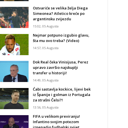
Ostvariće se velika želja Diega
Simeonea? Atletico kreće po
argentinsku zvijezdu
15:02, 05 Augusta
Nejmar potpuno izgubio glavu,
šta mu ovo treba? (Video)
14:57, 05 Augusta
Dok Real čeka Vinisijusa, Perez
upravo završio najskuplji
transfer u historiji!
14:49, 05 Augusta
Ćabi sastavlja kockice, lijevi bek
iz Španije i golman iz Portugala
za strašni Čelsi?!
13:56, 05 Augusta
FIFA u velikom previranju!
Infantino svojim potezom
iznenadio fudbalski svijet