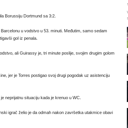
dila Borussiju Dortmund sa 3:2.
o Barcelonu u vodstvo u 53. minuti. Međutim, samo sedam
igavši gol iz penala.
dstvo, ali Guirassy je, tri minute poslije, svojim drugim golom
ine, jer je Torres postigao svoj drugi pogodak uz asistenciju
e neprijatnu situaciju kada je krenuo u WC.
nski igrač želio je da odmah nakon završetka utakmice obavi