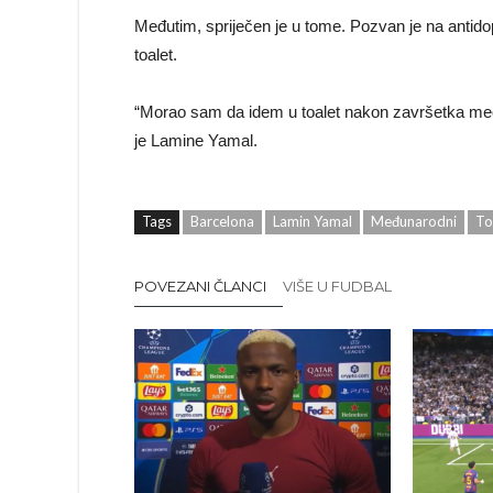
Međutim, spriječen je u tome. Pozvan je na antidop
toalet.
“Morao sam da idem u toalet nakon završetka meča,
je Lamine Yamal.
Tags
Barcelona
Lamin Yamal
Međunarodni
To
POVEZANI ČLANCI
VIŠE U FUDBAL