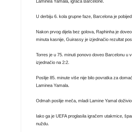
Laminea Yamala, igrača Barcelone.
U derbiju 6. kola grupne faze, Barcelona je pobije
Nakon prvog dijela bez golova, Raphinha je dove
minuta kasnije, Guirassy je izjednačio rezultat post
Torres je u 75. minuti ponovo doveo Barcelonu u vo
izjednačio na 2:2.
Poslije 85. minute više nije bilo povratka za domać
Laminea Yamala.
Odmah poslije meča, mladi Lamine Yamal doživio j
Iako ga je UEFA proglasila igračem utakmice, špa
nuždu.