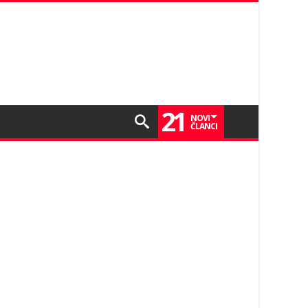
21
NOVI
ČLANCI