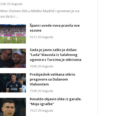
16:50, 05 Augusta
Viktor Osimen želi u Atletiko Madrid i spreman je na
sve da to i …
Španci uvode nova pravila ove
sezone
16:11, 05 Augusta
Sada je jasno zašto je došao:
“Luda” klauzula iz Salahovog
ugovora s Turcima je otkrivena
16:00, 05 Augusta
Predsjednik velikana otkrio
pregovore sa Dušanom
Vlahovićem
15:49, 05 Augusta
Ronaldo objavio slike iz garaže.
“Moje igračke”
15:27, 05 Augusta