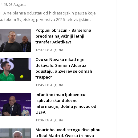
14:45, 08 Augusta
FIFA ne planira odustati od hidratacijskih pauza koje
su tokom Svjetskog prvenstva 2026. televizijskim …
Potpuni obračun – Barselona
preotima najvažniji letnji
transfer Atletika?!
12:07, 08 Augusta
Ovo se Novaku nikad nije
dešavalo: Sinner i Alcaraz
odustaju, a Zverev se odmah
“raspao”
11:45, 08 Augusta
Infantino imao ljubavnicu:
Isplivale skandalozne
informacije, dobila je novac od
UEFA
11:06, 08 Augusta
Mourinho uvodi strogu disciplinu
u Real Madrid. Ovo su tri nova