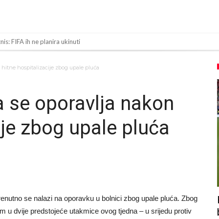
is: FIFA ih ne planira ukinuti
ma najvažniji letnji transfer Atletika?!
hitne hospitalizacije zbog upale pluća
: Sinner i Alcaraz odustaju, a Zverev se odmah “raspao”
le skandalozne informacije, dobila je novac od UEFA
 se oporavlja nakon
u Real Madrid. Ovo su tri nova pravila
ije zbog upale pluća
a 138 miliona eura?
čno nasilje. Prijeti mu 18 mjeseci zatvora
 više od 600 dana. Odmah ide na posudbu?
 Premier ligu!
nutno se nalazi na oporavku u bolnici zbog upale pluća. Zbog
m u dvije predstojeće utakmice ovog tjedna – u srijedu protiv