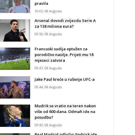
pravila
10:05, 08 Augusta
Arsenal dovodi zvijezdu Serie A
za 138 miliona eura?
09:59, 08 Augusta
Francuski sudija optužen za
porodično nasilje. Prijeti mu 18
mjeseci zatvora
09:47, 08 Augusta
Jake Paul kreće u rušenje UFC-a
09:44, 08 Augusta
Mudrik se vratio na teren nakon
više od 600 dana. Odmah ide na
posudbu?
09:43, 08 Augusta
Real Madrid odlučio: Endrick ide