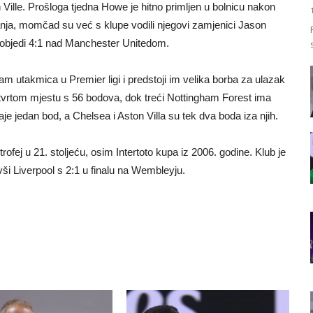
Ville. Prošloga tjedna Howe je hitno primljen u bolnicu nakon
anja, momčad su već s klupe vodili njegovi zamjenici Jason
j pobjedi 4:1 nad Manchester Unitedom.
m utakmica u Premier ligi i predstoji im velika borba za ulazak
tvrtom mjestu s 56 bodova, dok treći Nottingham Forest ima
e jedan bod, a Chelsea i Aston Villa su tek dva boda iza njih.
fej u 21. stoljeću, osim Intertoto kupa iz 2006. godine. Klub je
ši Liverpool s 2:1 u finalu na Wembleyju.