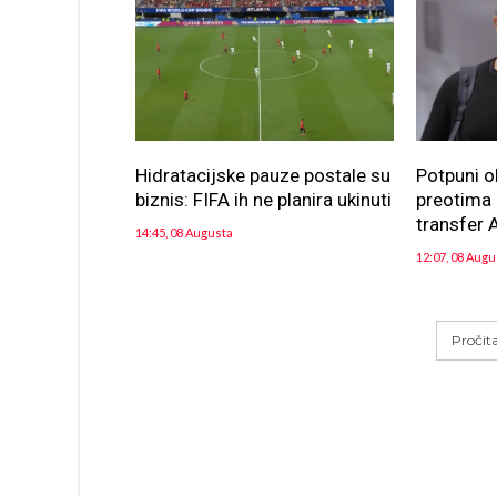
Hidratacijske pauze postale su
Potpuni o
biznis: FIFA ih ne planira ukinuti
preotima n
transfer A
14:45, 08 Augusta
12:07, 08 Augu
Pročit