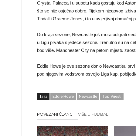
Crystal Palacea i u subotu kada gostuju kod Aston 
što se nije osjećao dobro. Tijekom njegovog izbiv
Tindall i Graeme Jones, i to u uvjerljivoj domaćo
Do kraja sezone, Newcastle još mora odigrati seda
u Ligu prvaka sljedeće sezone. Trenutno su na če
bod više. Manchester City na petom mjestu zaostaj
Eddie Howe je ove sezone donio Newcastleu prvi tro
pod njegovim vodstvom osvojio Liga kup, pobijediv
Tags
Eddie Howe
Newcastle
Top Vijesti
POVEZANI ČLANCI
VIŠE U FUDBAL