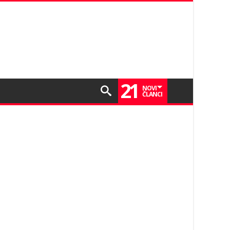
21
NOVI
ČLANCI