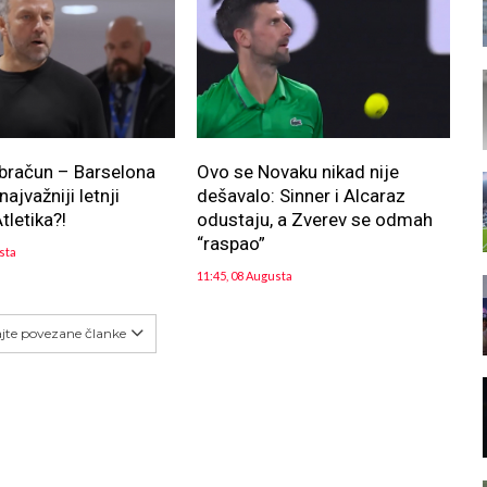
bračun – Barselona
Ovo se Novaku nikad nije
ajvažniji letnji
dešavalo: Sinner i Alcaraz
tletika?!
odustaju, a Zverev se odmah
“raspao”
sta
11:45, 08 Augusta
ajte povezane članke