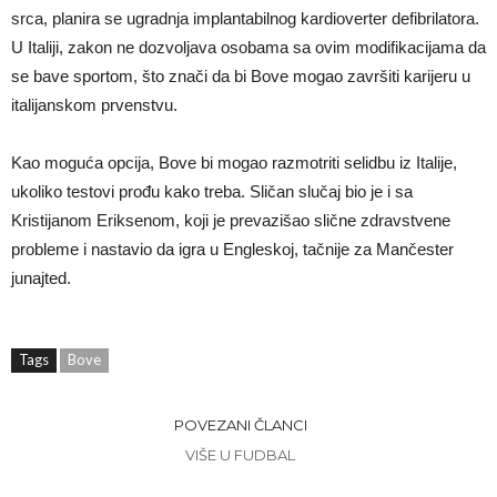
srca, planira se ugradnja implantabilnog kardioverter defibrilatora.
U Italiji, zakon ne dozvoljava osobama sa ovim modifikacijama da
se bave sportom, što znači da bi Bove mogao završiti karijeru u
italijanskom prvenstvu.
Kao moguća opcija, Bove bi mogao razmotriti selidbu iz Italije,
ukoliko testovi prođu kako treba. Sličan slučaj bio je i sa
Kristijanom Eriksenom, koji je prevazišao slične zdravstvene
probleme i nastavio da igra u Engleskoj, tačnije za Mančester
junajted.
Tags
Bove
POVEZANI ČLANCI
VIŠE U FUDBAL