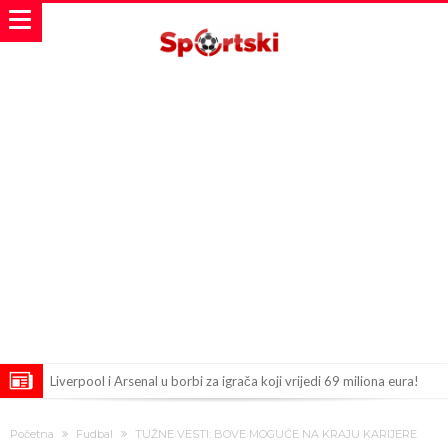
Liverpool i Arsenal u borbi za igrača koji vrijedi 69 miliona eura!
Dilema više ne postoji – Datum dolaska Rodrija u Barcelonu
Početna
Fudbal
TUŽNE VESTI: BOVE MOGUĆE NA KRAJU KARIJERE