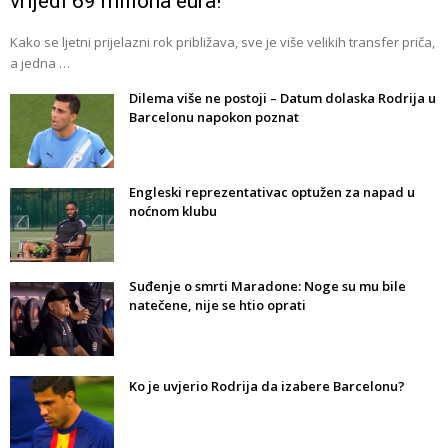
vrijedi 69 miliona eura!
Kako se ljetni prijelazni rok približava, sve je više velikih transfer priča,
a jedna …
Dilema više ne postoji – Datum dolaska Rodrija u
Barcelonu napokon poznat
Engleski reprezentativac optužen za napad u
noćnom klubu
Suđenje o smrti Maradone: Noge su mu bile
natečene, nije se htio oprati
Ko je uvjerio Rodrija da izabere Barcelonu?