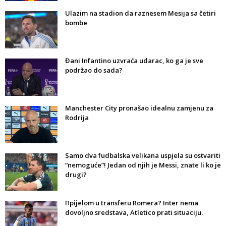
Ulazim na stadion da raznesem Mesija sa četiri
bombe
Đani Infantino uzvraća udarac, ko ga je sve
podržao do sada?
Manchester City pronašao idealnu zamjenu za
Rodrija
Samo dva fudbalska velikana uspjela su ostvariti
“nemoguće”! Jedan od njih je Messi, znate li ko je
drugi?
Прijelom u transferu Romera? Inter nema
dovoljno sredstava, Atletico prati situaciju.