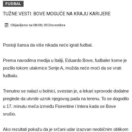
napokon poznat
Engleski reprezentativac optužen za napad u noćnom klubu
FUDBAL
Suđenje o smrti Maradone: Noge su mu bile natečene, nije se htio
TUŽNE VESTI: BOVE MOGUĆE NA KRAJU KARIJERE
oprati
Ko je uvjerio Rodrija da izabere Barcelonu?
Objavljeno na
08:00, 05 Decembra
Ulazim na stadion da raznesem Mesija sa četiri bombe
Đani Infantino uzvraća udarac, ko ga je sve podržao do sada?
Postoji šansa da više nikada neće igrati fudbal.
Manchester City pronašao idealnu zamjenu za Rodrija
Prema navodima medija u Italiji, Eduardo Bove, fudbaler kome je
Samo dva fudbalska velikana uspjela su ostvariti “nemoguće”! Jedan
pozlilo tokom utakmice Serije A, možda neće moći da se vrati
od njih je Messi, znate li ko je drugi?
Прijelom u transferu Romera? Inter nema dovoljno sredstava,
fudbalu.
Atletico prati situaciju.
Trenutno se nalazi u bolnici, svestan je, a lekari sprovode dodatne
preglede da utvrde uzrok njegovog pada na terenu. To se dogodilo
u 17. minutu meča između Fiorentine i Intera kada se Bove
srušio.
Ako rezultati pokažu da je srčani udar izazvan neobičnim oblikom