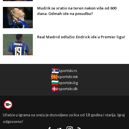
Mudrik se vratio na teren nakon više od 600
dana. Odmah ide na posudbu?
Real Madrid odlučio: Endrick ide u Premier ligu!
sportski.rs
sportski.mk
sportski.bg
sportski.dk
Učešće u igrama na sreću je dozvoljeno za lica od 18 godina i starija. Igraj
odgovorno!