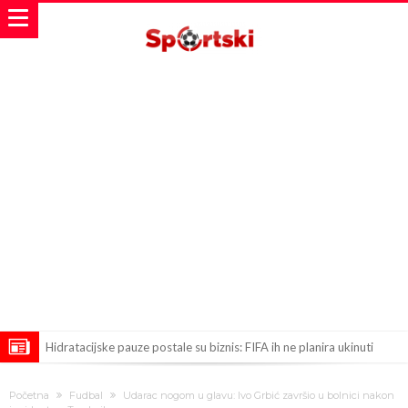
Hidratacijske pauze postale su biznis: FIFA ih ne planira ukinuti
Potpuni obračun – Barselona preotima najvažniji letnji transfer
Početna
Fudbal
Udarac nogom u glavu: Ivo Grbić završio u bolnici nakon