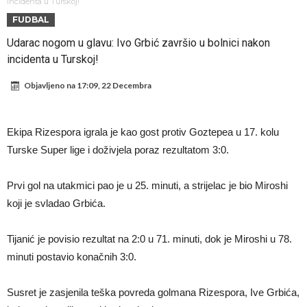
Atletika?!
Ovo se Novaku nikad nije dešavalo: Sinner i Alcaraz odustaju, a
incidenta u Turskoj!
FUDBAL
Zverev se odmah “raspao”
Infantino imao ljubavnicu: Isplivale skandalozne informacije, dobila je
Udarac nogom u glavu: Ivo Grbić završio u bolnici nakon
novac od UEFA
Mourinho uvodi strogu disciplinu u Real Madrid. Ovo su tri nova
incidenta u Turskoj!
pravila
Arsenal dovodi zvijezdu Serie A za 138 miliona eura?
Objavljeno na
17:09, 22 Decembra
Francuski sudija optužen za porodično nasilje. Prijeti mu 18 mjeseci
zatvora
Jake Paul kreće u rušenje UFC-a
Ekipa Rizespora igrala je kao gost protiv Goztepea u 17. kolu
Mudrik se vratio na teren nakon više od 600 dana. Odmah ide na
Turske Super lige i doživjela poraz rezultatom 3:0.
posudbu?
Real Madrid odlučio: Endrick ide u Premier ligu!
Prvi gol na utakmici pao je u 25. minuti, a strijelac je bio Miroshi
koji je svladao Grbića.
Tijanić je povisio rezultat na 2:0 u 71. minuti, dok je Miroshi u 78.
minuti postavio konačnih 3:0.
Susret je zasjenila teška povreda golmana Rizespora, Ive Grbića,