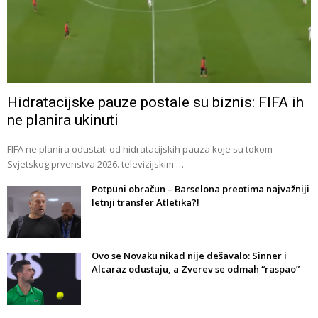
Hidratacijske pauze postale su biznis: FIFA ih
ne planira ukinuti
FIFA ne planira odustati od hidratacijskih pauza koje su tokom
Svjetskog prvenstva 2026. televizijskim …
Potpuni obračun – Barselona preotima najvažniji
letnji transfer Atletika?!
Ovo se Novaku nikad nije dešavalo: Sinner i
Alcaraz odustaju, a Zverev se odmah “raspao”