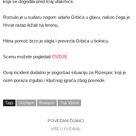
koja se dogodila pred kraj utakmice.
Romulo je u sudaru nogom udario Grbića u glavu, nakon čega je
Hrvat ostao ležati na terenu.
Hitna pomoć brzo je stigla i prevezla Grbića u bolnicu.
Scenu možete pogledati
OVDJE.
Ovaj incident dodatno je pogoršao situaciju za Rizespor, koji je
osim poraza izgubio i ključnog igrača zbog povrede.
Tags
Göztepe
Rizespor
Top Vijesti
POVEZANI ČLANCI
VIŠE U FUDBAL