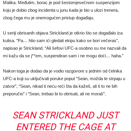
Malika. Međutim, borac je pod šestomjesečnom suspenzijom
koju je dobio zbog incidenta u junu kada je bio u ulozi trenera,
zbog čega mu je onemogućen pristup događaju.
U seriji obrisanih objava Strickland je otkrio što se događalo iza
kulisa. “Pa… htio sam ići gledati ekipu kako se bori večeras”,
napisao je Strickland. “Ali šefovi UFC-a osobno su me nazvali da
mi kažu da se j**em, suspendiran sam i ne mogu doći… haha.”
Nakon toga je dodao da je vodio razgovore s jednim od čelnika
UFC-a koji su uključivali poruke poput “Sean, možda te strpaju u
zatvor”, “Sean, nikad ti neću reći šta da kažeš, ali ti to ne bih
preporučio” i “Sean, trebao bi to obrisati, ali ne moraš”.
SEAN STRICKLAND JUST
ENTERED THE CAGE AT