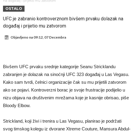
Atletika?!
Ovo se Novaku nikad nije dešavalo: Sinner i Alcaraz odustaju, a
na događaj i prijetio mu zatvorom
OSTALO
Zverev se odmah “raspao”
Infantino imao ljubavnicu: Isplivale skandalozne informacije, dobila je
UFC je zabranio kontroverznom bivšem prvaku dolazak na
novac od UEFA
Mourinho uvodi strogu disciplinu u Real Madrid. Ovo su tri nova
događaj i prijetio mu zatvorom
pravila
Arsenal dovodi zvijezdu Serie A za 138 miliona eura?
Objavljeno na
09:12, 07 Decembra
Francuski sudija optužen za porodično nasilje. Prijeti mu 18 mjeseci
zatvora
Jake Paul kreće u rušenje UFC-a
Mudrik se vratio na teren nakon više od 600 dana. Odmah ide na
Bivšem UFC prvaku srednje kategorije Seanu Stricklandu
posudbu?
Real Madrid odlučio: Endrick ide u Premier ligu!
zabranjen je dolazak na sinoćnji UFC 323 događaj u Las Vegasu.
Kako sam tvrdi, čelnici organizacije čak su mu prijetili zatvorom
ako se pojavi. Kontroverzni borac je svoje frustracije podijelio u
nizu objava na društvenim mrežama koje je kasnije obrisao, piše
Bloody Elbow.
Strickland, koji živi i trenira u Las Vegasu, planirao je podržati
svog timskog kolegu iz dvorane Xtreme Couture, Mansura Abdul-