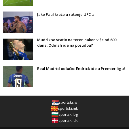
Jake Paul kreće u rušenje UFC-a
Mudrik se vratio na teren nakon više od 600
dana. Odmah ide na posudbu?
Real Madrid odlučio: Endrick ide u Premier ligu!
sportski.rs
sportski.mk
sportski.bg
sportski.dk