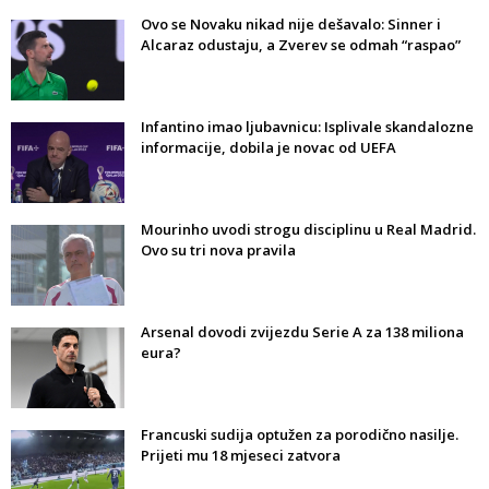
Ovo se Novaku nikad nije dešavalo: Sinner i
Alcaraz odustaju, a Zverev se odmah “raspao”
Infantino imao ljubavnicu: Isplivale skandalozne
informacije, dobila je novac od UEFA
Mourinho uvodi strogu disciplinu u Real Madrid.
Ovo su tri nova pravila
Arsenal dovodi zvijezdu Serie A za 138 miliona
eura?
Francuski sudija optužen za porodično nasilje.
Prijeti mu 18 mjeseci zatvora