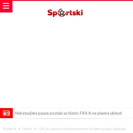
Hidratacijske pauze postale su biznis: FIFA ih ne planira ukinuti
Potpuni obračun – Barselona preotima najvažniji letnji transfer
Početna
Ostalo
UFC je zabranio kontroverznom bivšem prvaku dolazak