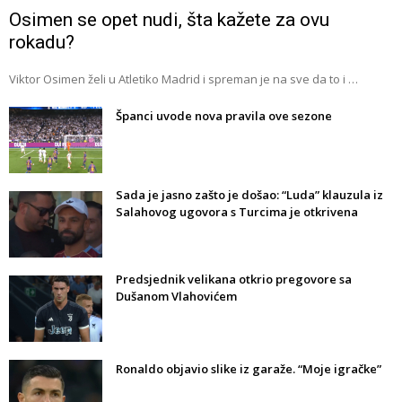
Osimen se opet nudi, šta kažete za ovu
rokadu?
Viktor Osimen želi u Atletiko Madrid i spreman je na sve da to i …
Španci uvode nova pravila ove sezone
Sada je jasno zašto je došao: “Luda” klauzula iz
Salahovog ugovora s Turcima je otkrivena
Predsjednik velikana otkrio pregovore sa
Dušanom Vlahovićem
Ronaldo objavio slike iz garaže. “Moje igračke”