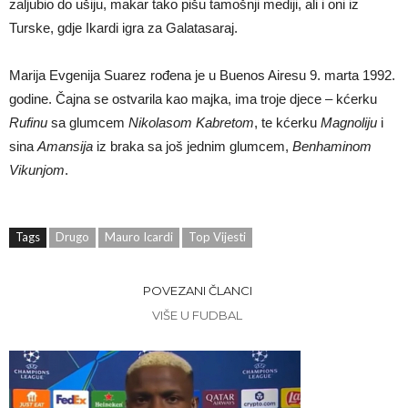
zaljubio do ušiju, makar tako pišu tamošnji mediji, ali i oni iz
Turske, gdje Ikardi igra za Galatasaraj.
Marija Evgenija Suarez rođena je u Buenos Airesu 9. marta 1992.
godine. Čajna se ostvarila kao majka, ima troje djece – kćerku
Rufinu
sa glumcem
Nikolasom Kabretom
, te kćerku
Magnoliju
i
sina
Amansija
iz braka sa još jednim glumcem,
Benhaminom
Vikunjom
.
Tags
Drugo
Mauro Icardi
Top Vijesti
POVEZANI ČLANCI
VIŠE U FUDBAL