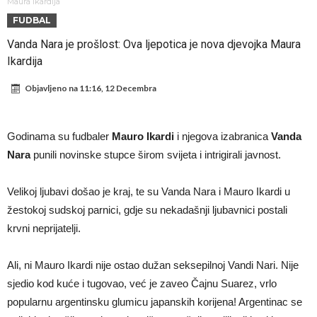
Sada je jasno zašto je došao: “Luda” klauzula iz Salahovog ugovora s
Maura Ikardija
FUDBAL
Turcima je otkrivena
Predsjednik velikana otkrio pregovore sa Dušanom Vlahovićem
Vanda Nara je prošlost: Ova ljepotica je nova djevojka Maura
Ronaldo objavio slike iz garaže. “Moje igračke”
Ikardija
Ostvariće se velika želja Diega Simeonea? Atletico kreće po
Objavljeno na
11:16, 12 Decembra
argentinsku zvijezdu
Nejmar potpuno izgubio glavu, šta mu ovo treba? (Video)
Dok Real čeka Vinisijusa, Perez upravo završio najskuplji transfer u
Godinama su fudbaler
Mauro Ikardi
i njegova izabranica
Vanda
historiji!
Ćabi sastavlja kockice, lijevi bek iz Španije i golman iz Portugala za
Nara
punili novinske stupce širom svijeta i intrigirali javnost.
strašni Čelsi?!
FIFA u velikom previranju! Infantino svojim potezom iznenadio
Velikoj ljubavi došao je kraj, te su Vanda Nara i Mauro Ikardi u
fudbalski svijet
žestokoj sudskoj parnici, gdje su nekadašnji ljubavnici postali
krvni neprijatelji.
Ali, ni Mauro Ikardi nije ostao dužan seksepilnoj Vandi Nari. Nije
sjedio kod kuće i tugovao, već je zaveo Čajnu Suarez, vrlo
popularnu argentinsku glumicu japanskih korijena! Argentinac se