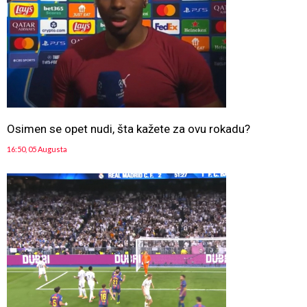
Osimen se opet nudi, šta kažete za ovu rokadu?
16:50, 05 Augusta