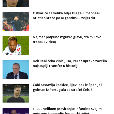
Ostvariće se velika želja Diega Simeonea?
Atletico kreće po argentinsku zvijezdu
Nejmar potpuno izgubio glavu, šta mu ovo
treba? (Video)
Dok Real čeka Vinisijusa, Perez upravo završio
najskuplji transfer u historiji!
Ćabi sastavlja kockice, lijevi bek iz Španije i
golman iz Portugala za strašni Čelsi?!
FIFA u velikom previranju! Infantino svojim
potezom iznenadio fudbalski svijet