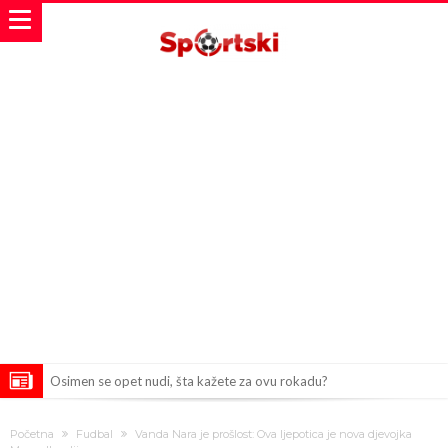
Osimen se opet nudi, šta kažete za ovu rokadu?
Španci uvode nova pravila ove sezone
Početna
Fudbal
Vanda Nara je prošlost: Ova ljepotica je nova djevojka