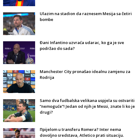
Ulazim na stadion da raznesem Mesija sa četiri
bombe
Đani Infantino uzvraća udarac, ko ga je sve
podržao do sada?
Manchester City pronašao idealnu zamjenu za
Rodrija
Samo dva fudbalska velikana uspjela su ostvariti
“nemoguće”! Jedan od njih je Messi, znate li ko je
drugi?
Прijelom u transferu Romera? Inter nema
dovoljno sredstava, Atletico prati situaciju.