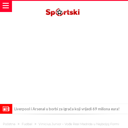
Liverpool i Arsenal u borbi za igrača koji vrijedi 69 miliona eura!
Dilema više ne postoji – Datum dolaska Rodrija u Barcelonu
Početna
Fudbal
Vinicius Junior – Vođa Real Madrida u Najboljoj Formi