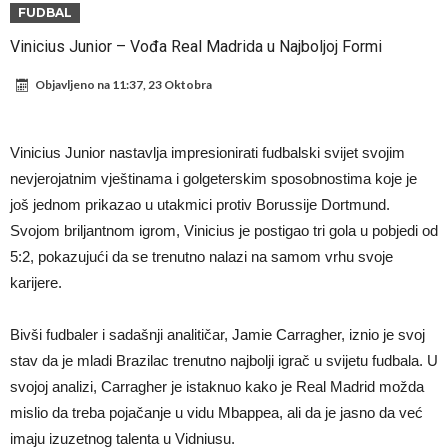
napokon poznat
Engleski reprezentativac optužen za napad u noćnom klubu
FUDBAL
Suđenje o smrti Maradone: Noge su mu bile natečene, nije se htio
Vinicius Junior – Vođa Real Madrida u Najboljoj Formi
oprati
Ko je uvjerio Rodrija da izabere Barcelonu?
Objavljeno na
11:37, 23 Oktobra
Ulazim na stadion da raznesem Mesija sa četiri bombe
Đani Infantino uzvraća udarac, ko ga je sve podržao do sada?
Vinicius Junior nastavlja impresionirati fudbalski svijet svojim
Manchester City pronašao idealnu zamjenu za Rodrija
nevjerojatnim vještinama i golgeterskim sposobnostima koje je
još jednom prikazao u utakmici protiv Borussije Dortmund.
Samo dva fudbalska velikana uspjela su ostvariti “nemoguće”! Jedan
Svojom briljantnom igrom, Vinicius je postigao tri gola u pobjedi od
od njih je Messi, znate li ko je drugi?
Прijelom u transferu Romera? Inter nema dovoljno sredstava,
5:2, pokazujući da se trenutno nalazi na samom vrhu svoje
Atletico prati situaciju.
karijere.
Bivši fudbaler i sadašnji analitičar, Jamie Carragher, iznio je svoj
stav da je mladi Brazilac trenutno najbolji igrač u svijetu fudbala. U
svojoj analizi, Carragher je istaknuo kako je Real Madrid možda
mislio da treba pojačanje u vidu Mbappea, ali da je jasno da već
imaju izuzetnog talenta u Vidniusu.