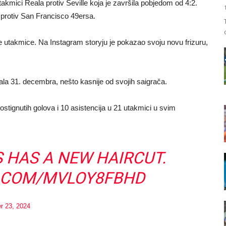
utakmici Reala protiv Seville koja je završila pobjedom od 4:2.
 protiv San Francisco 49ersa.
 utakmice. Na Instagram storyju je pokazao svoju novu frizuru,
ala 31. decembra, nešto kasnije od svojih saigrača.
stignutih golova i 10 asistencija u 21 utakmici u svim
S HAS A NEW HAIRCUT.
R.COM/MVLOY8FBHD
r 23, 2024