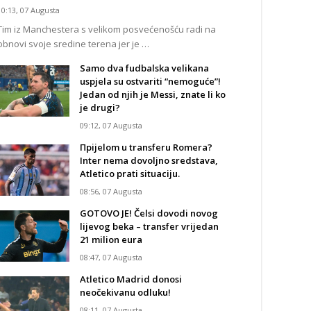
10:13, 07 Augusta
Tim iz Manchestera s velikom posvećenošću radi na
obnovi svoje sredine terena jer je …
Samo dva fudbalska velikana
uspjela su ostvariti “nemoguće”!
Jedan od njih je Messi, znate li ko
je drugi?
09:12, 07 Augusta
Прijelom u transferu Romera?
Inter nema dovoljno sredstava,
Atletico prati situaciju.
08:56, 07 Augusta
GOTOVO JE! Čelsi dovodi novog
lijevog beka – transfer vrijedan
21 milion eura
08:47, 07 Augusta
Atletico Madrid donosi
neočekivanu odluku!
08:11, 07 Augusta