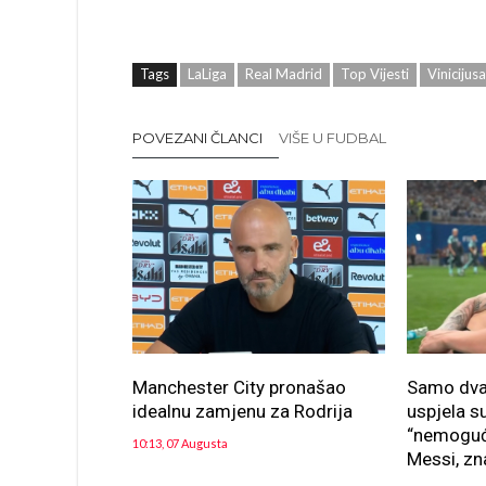
Tags
LaLiga
Real Madrid
Top Vijesti
Vinicijus
POVEZANI ČLANCI
VIŠE U FUDBAL
Manchester City pronašao
Samo dva 
idealnu zamjenu za Rodrija
uspjela su
“nemoguće
10:13, 07 Augusta
Messi, zna