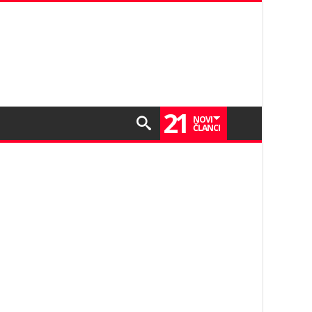
21
NOVI
ČLANCI