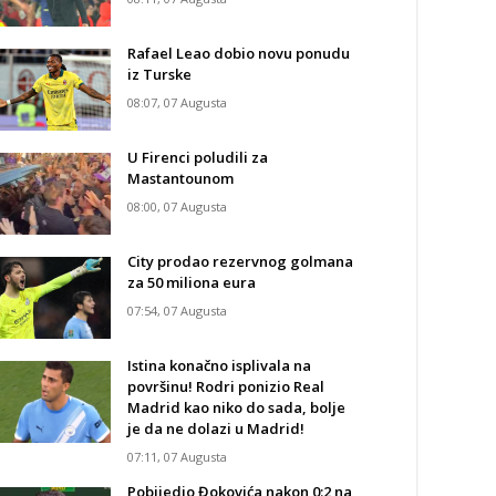
Rafael Leao dobio novu ponudu
iz Turske
08:07, 07 Augusta
U Firenci poludili za
Mastantounom
08:00, 07 Augusta
City prodao rezervnog golmana
za 50 miliona eura
07:54, 07 Augusta
Istina konačno isplivala na
površinu! Rodri ponizio Real
Madrid kao niko do sada, bolje
je da ne dolazi u Madrid!
07:11, 07 Augusta
Pobijedio Đokovića nakon 0:2 na