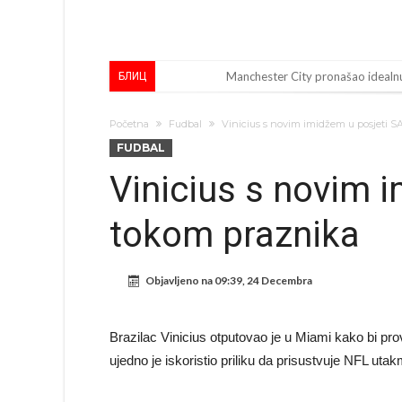
Manchester City pronašao idealnu
БЛИЦ
Samo dva fudbalska velikana uspjel
Početna
Fudbal
Vinicius s novim imidžem u posjeti 
Прijelom u transferu Romera? Inter
FUDBAL
GOTOVO JE! Čelsi dovodi novog li
Vinicius s novim 
Atletico Madrid donosi neočekiv
tokom praznika
Rafael Leao dobio novu ponudu i
U Firenci poludili za Mastantoun
Objavljeno na
09:39, 24 Decembra
City prodao rezervnog golmana z
Istina konačno isplivala na površ
Brazilac Vinicius otputovao je u Miami kako bi p
Pobijedio Đokovića nakon 0:2 na
ujedno je iskoristio priliku da prisustvuje NFL utak