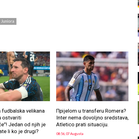
a Juniora
fudbalska velikana
Прijelom u transferu Romera?
 ostvariti
Inter nema dovoljno sredstava,
”! Jedan od njih je
Atletico prati situaciju.
te li ko je drugi?
08:56, 07 Augusta