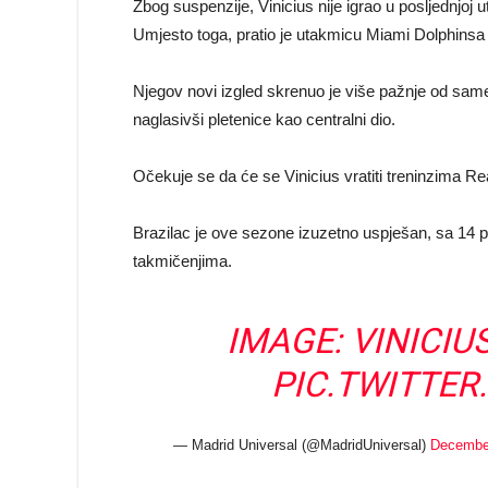
Zbog suspenzije, Vinicius nije igrao u posljednjoj 
Umjesto toga, pratio je utakmicu Miami Dolphinsa
Njegov novi izgled skrenuo je više pažnje od same
naglasivši pletenice kao centralni dio.
Očekuje se da će se Vinicius vratiti treninzima Re
Brazilac je ove sezone izuzetno uspješan, sa 14 po
takmičenjima.
IMAGE: VINICIU
PIC.TWITTE
— Madrid Universal (@MadridUniversal)
Decembe