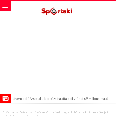
Liverpool i Arsenal u borbi za igrača koji vrijedi 69 miliona eura!
Dilema više ne postoji – Datum dolaska Rodrija u Barcelonu
Početna
Ostalo
Vraća se Konor Mekgregor! UFC priredio iznenađenje i