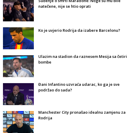
Suđenje o smrti Maradone: Noge su mu bile
natečene, nije se htio oprati
Ko je uvjerio Rodrija da izabere Barcelonu?
Ulazim na stadion da raznesem Mesija sa četiri
bombe
Đani Infantino uzvraća udarac, ko ga je sve
podržao do sada?
Manchester City pronašao idealnu zamjenu za
Rodrija