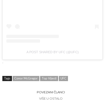
A POST SHARED BY UFC (@UFC)
.
Tags
Conor McGregor
Top Vijesti
UFC
POVEZANI ČLANCI
VIŠE U OSTALO