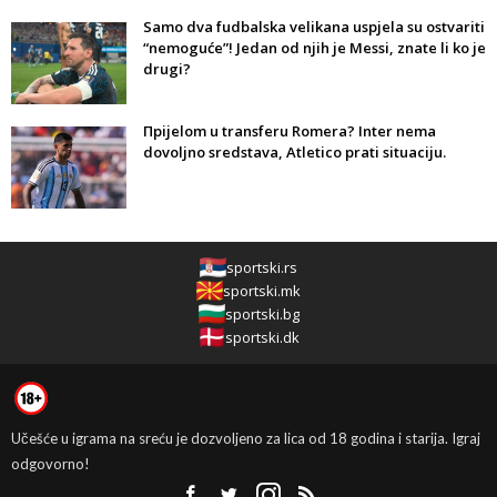
Samo dva fudbalska velikana uspjela su ostvariti
“nemoguće”! Jedan od njih je Messi, znate li ko je
drugi?
Прijelom u transferu Romera? Inter nema
dovoljno sredstava, Atletico prati situaciju.
sportski.rs
sportski.mk
sportski.bg
sportski.dk
Učešće u igrama na sreću je dozvoljeno za lica od 18 godina i starija. Igraj
odgovorno!