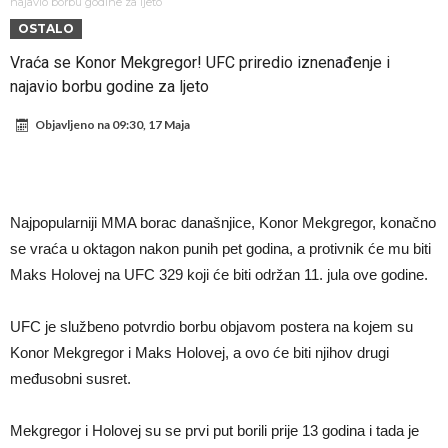
napokon poznat
Engleski reprezentativac optužen za napad u noćnom klubu
najavio borbu godine za ljeto
OSTALO
Suđenje o smrti Maradone: Noge su mu bile natečene, nije se htio
Vraća se Konor Mekgregor! UFC priredio iznenađenje i
oprati
Ko je uvjerio Rodrija da izabere Barcelonu?
najavio borbu godine za ljeto
Ulazim na stadion da raznesem Mesija sa četiri bombe
Objavljeno na
09:30, 17 Maja
Đani Infantino uzvraća udarac, ko ga je sve podržao do sada?
Manchester City pronašao idealnu zamjenu za Rodrija
Samo dva fudbalska velikana uspjela su ostvariti “nemoguće”! Jedan
Najpopularniji MMA borac današnjice, Konor Mekgregor, konačno
od njih je Messi, znate li ko je drugi?
Прijelom u transferu Romera? Inter nema dovoljno sredstava,
se vraća u oktagon nakon punih pet godina, a protivnik će mu biti
Atletico prati situaciju.
Maks Holovej na UFC 329 koji će biti održan 11. jula ove godine.
UFC je službeno potvrdio borbu objavom postera na kojem su
Konor Mekgregor i Maks Holovej, a ovo će biti njihov drugi
međusobni susret.
Mekgregor i Holovej su se prvi put borili prije 13 godina i tada je