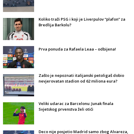
Koliko traži PSG i koji je Liverpulov “plafon” za
Bredlija Barkolu?
Prva ponuda za Rafaela Leaa – odbijena!
Zašto je nepoznati italijanski petoligaš dobio
nevjerovatan stadion od 62 miliona eura?
Veliki udarac za Barcelonu: Junak finala
Svjetskog prvenstva želi otići
Deco nije posjetio Madrid samo zbog Alvareza,