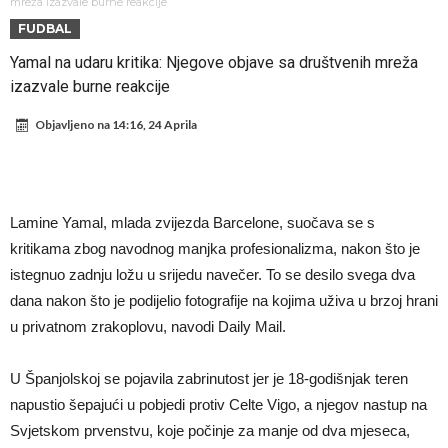
daleko”
Koliko traži PSG i koji je Liverpulov “plafon” za Bredlija Barkolu?
mreža izazvale burne reakcije
FUDBAL
Prva ponuda za Rafaela Leaa – odbijena!
Yamal na udaru kritika: Njegove objave sa društvenih mreža
Zašto je nepoznati italijanski petoligaš dobio nevjerovatan stadion
izazvale burne reakcije
od 62 miliona eura?
Veliki udarac za Barcelonu: Junak finala Svjetskog prvenstva želi otići
Objavljeno na
14:16, 24 Aprila
Deco nije posjetio Madrid samo zbog Alvareza, Barcelona planira
historijski transfer?
Kapiten slavnog kluba ubijen u napadu ispred svoje kuće, nacija
zahtijeva pravdu.
Potresne scene na sahrani UFC borca! Red ljudi, muzika i aplauz koji
Lamine Yamal, mlada zvijezda Barcelone, suočava se s
tjera suze
GROM USMRTIO FUDBALERA: Velika tragedija! Povrijeđeno još 12
kritikama zbog navodnog manjka profesionalizma, nakon što je
igrača!
istegnuo zadnju ložu u srijedu navečer. To se desilo svega dva
dana nakon što je podijelio fotografije na kojima uživa u brzoj hrani
u privatnom zrakoplovu, navodi Daily Mail.
U Španjolskoj se pojavila zabrinutost jer je 18-godišnjak teren
napustio šepajući u pobjedi protiv Celte Vigo, a njegov nastup na
Svjetskom prvenstvu, koje počinje za manje od dva mjeseca,