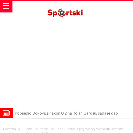
Pobijedio Đokovića nakon 0:2 na Rolan Garosu, sada je dao
sramotan komentar na njegov račun
Direktor FIA o drami Formule 1: “Ne možemo da idemo toliko
Početna
Fudbal
Yamal na udaru kritika: Njegove objave sa društvenih