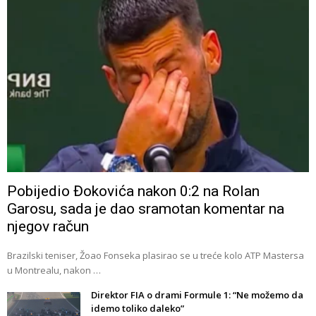
Pobijedio Đokovića nakon 0:2 na Rolan
Garosu, sada je dao sramotan komentar na
njegov račun
Brazilski teniser, Žoao Fonseka plasirao se u treće kolo ATP Mastersa
u Montrealu, nakon …
Direktor FIA o drami Formule 1: “Ne možemo da
idemo toliko daleko”