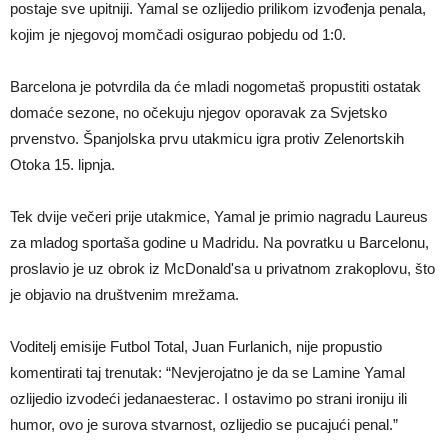
postaje sve upitniji. Yamal se ozlijedio prilikom izvođenja penala,
kojim je njegovoj momčadi osigurao pobjedu od 1:0.
Barcelona je potvrdila da će mladi nogometaš propustiti ostatak
domaće sezone, no očekuju njegov oporavak za Svjetsko
prvenstvo. Španjolska prvu utakmicu igra protiv Zelenortskih
Otoka 15. lipnja.
Tek dvije večeri prije utakmice, Yamal je primio nagradu Laureus
za mladog sportaša godine u Madridu. Na povratku u Barcelonu,
proslavio je uz obrok iz McDonald'sa u privatnom zrakoplovu, što
je objavio na društvenim mrežama.
Voditelj emisije Futbol Total, Juan Furlanich, nije propustio
komentirati taj trenutak: “Nevjerojatno je da se Lamine Yamal
ozlijedio izvodeći jedanaesterac. I ostavimo po strani ironiju ili
humor, ovo je surova stvarnost, ozlijedio se pucajući penal.”