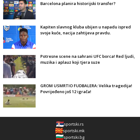
Barcelona planira historijski transfer?
Kapiten slavnog kluba ubijen u napadu ispred
svoje kuće, nacija zahtijeva pravdu.
Potresne scene na sahrani UFC borca! Red ljudi,
muzika i aplauz koji tjera suze
GROM USMRTIO FUDBALERA: Velika tragedija!
Povrijeđeno još 12 igrača!
sportski.rs
sportski.mk
sportski.bg