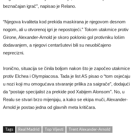
beznačajan igrač”, napisao je Relano.
“Njegova kvaliteta kod prekida maskirana je njegovom desnom
nogom, ali u otvorenoj igri je nepostojeći.” Tokom utakmice protiv
Girone, Alexander-Arnold je skoro poklonio gol protivniku lošim
dodavanjem, a njegovi centaršutevi bili su neuobičajeno
neprecizni.
Ironično, situacija se činila boljom nakon što je započeo utakmice
protiv Elchea i Olympiacosa. Tada je list AS pisao o “tom osjećaju
u nozi koji mu omogućava stvaranje prilika za saigrače”, dodajući
da “postaje specijalist za prekide pod Xabijem Alonsom”. No, u
Realu se stvari brzo mijenjaju, a kako se ekipa muči, Alexander-
Arnold je postao jedna od glavnih meta kritičara.
Tags
Real Madrid
Top Vijesti
Trent Alexander-Arnold