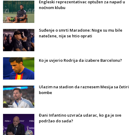
Engleski reprezentativac optužen za napad u
noćnom klubu
Suđenje o smrti Maradone: Noge su mu bile
natečene, nije se htio oprati
Ko je uvjerio Rodrija da izabere Barcelonu?
Ulazim na stadion da raznesem Mesija sa četiri
bombe
Đani Infantino uzvraća udarac, ko ga je sve
podržao do sada?