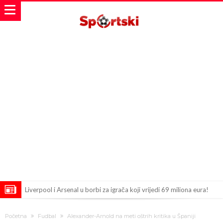
Liverpool i Arsenal u borbi za igrača koji vrijedi 69 miliona eura!
Dilema više ne postoji – Datum dolaska Rodrija u Barcelonu
Početna
Fudbal
Alexander-Arnold na meti oštrih kritika u Španiji