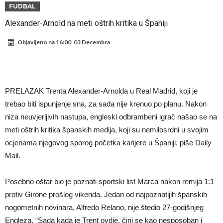
napokon poznat
Engleski reprezentativac optužen za napad u noćnom klubu
FUDBAL
Suđenje o smrti Maradone: Noge su mu bile natečene, nije se htio
Alexander-Arnold na meti oštrih kritika u Španiji
oprati
Ko je uvjerio Rodrija da izabere Barcelonu?
Objavljeno na
16:00, 03 Decembra
Ulazim na stadion da raznesem Mesija sa četiri bombe
Đani Infantino uzvraća udarac, ko ga je sve podržao do sada?
Manchester City pronašao idealnu zamjenu za Rodrija
PRELAZAK Trenta Alexander-Arnolda u Real Madrid, koji je
Samo dva fudbalska velikana uspjela su ostvariti “nemoguće”! Jedan
trebao biti ispunjenje sna, za sada nije krenuo po planu. Nakon
niza neuvjerljivih nastupa, engleski odbrambeni igrač našao se na
od njih je Messi, znate li ko je drugi?
Прijelom u transferu Romera? Inter nema dovoljno sredstava,
meti oštrih kritika španskih medija, koji su nemilosrdni u svojim
Atletico prati situaciju.
ocjenama njegovog sporog početka karijere u Španiji, piše Daily
Mail.
Posebno oštar bio je poznati sportski list Marca nakon remija 1:1
protiv Girone prošlog vikenda. Jedan od najpoznatijih španskih
nogometnih novinara, Alfredo Relano, nije štedio 27-godišnjeg
Engleza. “Sada kada je Trent ovdje, čini se kao nesposoban i