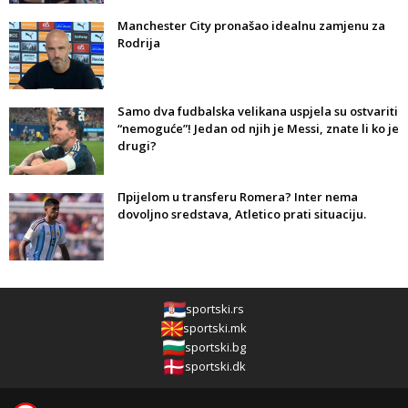
Manchester City pronašao idealnu zamjenu za
Rodrija
Samo dva fudbalska velikana uspjela su ostvariti
“nemoguće”! Jedan od njih je Messi, znate li ko je
drugi?
Прijelom u transferu Romera? Inter nema
dovoljno sredstava, Atletico prati situaciju.
sportski.rs
sportski.mk
sportski.bg
sportski.dk