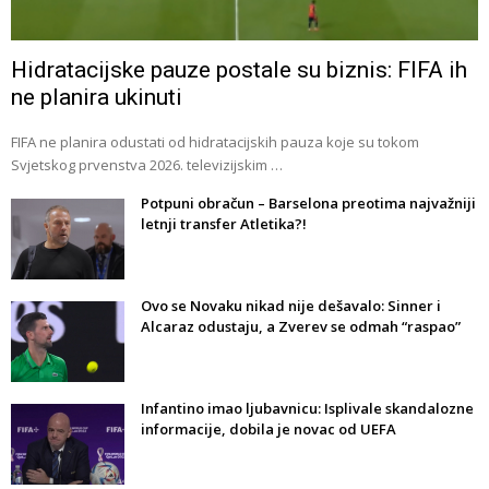
Hidratacijske pauze postale su biznis: FIFA ih
ne planira ukinuti
FIFA ne planira odustati od hidratacijskih pauza koje su tokom
Svjetskog prvenstva 2026. televizijskim …
Potpuni obračun – Barselona preotima najvažniji
letnji transfer Atletika?!
Ovo se Novaku nikad nije dešavalo: Sinner i
Alcaraz odustaju, a Zverev se odmah “raspao”
Infantino imao ljubavnicu: Isplivale skandalozne
informacije, dobila je novac od UEFA