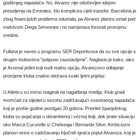
godišnjeg napadača. No, Alvarez nije oduševljen idejom
preseljenja na Emirates, što komplicira cijeli transfer. Barcelona je
zbog financijskih problema odustala, pa Alvarez planira ostati pod
vodstvom Diega Simeonea i ne namjerava forsirati promjenu
sredine.
Fullana je naveo u programu SER Deportivosa da su sve opcije s
drugim klubovima “potpuno zaustavljene”. Naglasio je kako, iako
je Arsenal jedini koji nudi realnu opciju, Alvarezovo odbijanje
promjene kluba znatno otežava svaki ljetni prijelaz.
U Atleticu su mirno reagirali na nagađanja medija. Klub gradi
momčad za sljedeću sezonu zadržavajući svestranog napadača
koji je prošle godine postigao 20 golova. Prioritet španjolskog
kluba su pojačanja u obrambenoj i veznoj liniji, dok prate situaciju
oko Marca Cucurelle iz Chelseaja i Bernarda Silve. Ambiciozni
planovi ovise o zadržavanju ključnih igrača poput Alvareza, koji je