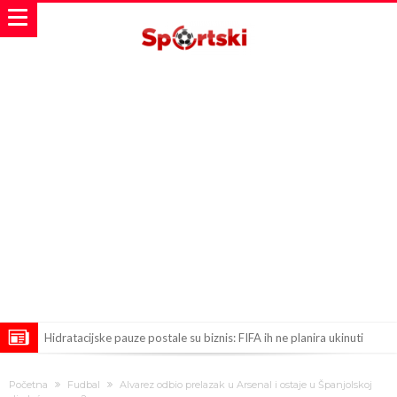
Hidratacijske pauze postale su biznis: FIFA ih ne planira ukinuti
Potpuni obračun – Barselona preotima najvažniji letnji transfer
Početna
Fudbal
Alvarez odbio prelazak u Arsenal i ostaje u Španjolskoj