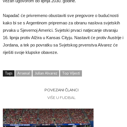
vezan ugovorom do lipnja 2030. godine.
Napadač će privremeno obustaviti sve pregovore o budućnosti
kako bi se s Argentinom pripremao za obranu naslova svjetskih
prvaka u Sjevernoj Americi. Svjetski prvaci natjecanje otvaraju
16. lipnja protiv Alžira u Kansas Cityju. Nastavit će protiv Austrije i
Jordana, a tek po povratku sa Svjetskog prvenstva Alvarez će
riješiti svoje klupske obaveze.
Tags
Arsenal
Julian Alvarez
Top Vijesti
POVEZANI ČLANCI
VIŠE U FUDBAL