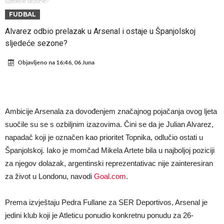
Atletika?!
Ovo se Novaku nikad nije dešavalo: Sinner i Alcaraz odustaju, a
sljedeće sezone?
FUDBAL
Zverev se odmah “raspao”
Infantino imao ljubavnicu: Isplivale skandalozne informacije, dobila je
Alvarez odbio prelazak u Arsenal i ostaje u Španjolskoj
novac od UEFA
Mourinho uvodi strogu disciplinu u Real Madrid. Ovo su tri nova
sljedeće sezone?
pravila
Arsenal dovodi zvijezdu Serie A za 138 miliona eura?
Objavljeno na
16:46, 06 Juna
Francuski sudija optužen za porodično nasilje. Prijeti mu 18 mjeseci
zatvora
Jake Paul kreće u rušenje UFC-a
Mudrik se vratio na teren nakon više od 600 dana. Odmah ide na
Ambicije Arsenala za dovođenjem značajnog pojačanja ovog ljeta
posudbu?
Real Madrid odlučio: Endrick ide u Premier ligu!
suočile su se s ozbiljnim izazovima. Čini se da je Julian Alvarez,
napadač koji je označen kao prioritet Topnika, odlučio ostati u
Španjolskoj. Iako je momčad Mikela Artete bila u najboljoj poziciji
za njegov dolazak, argentinski reprezentativac nije zainteresiran
za život u Londonu, navodi
Goal.com
.
Prema izvještaju Pedra Fullane za SER Deportivos, Arsenal je
jedini klub koji je Atleticu ponudio konkretnu ponudu za 26-