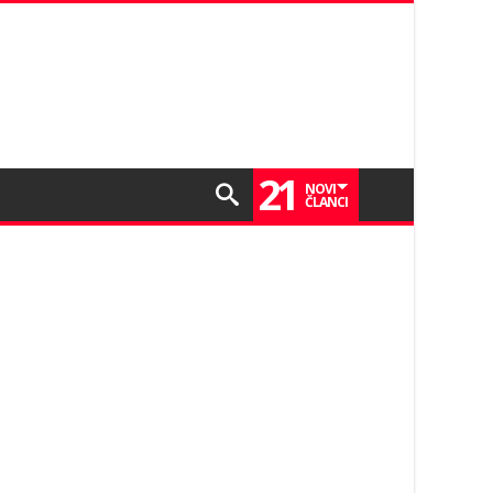
21
NOVI
ČLANCI