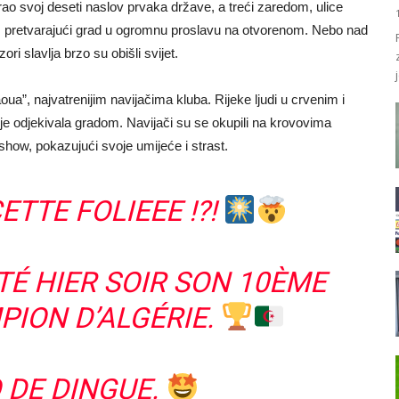
o svoj deseti naslov prvaka države, a treći zaredom, ulice
ča, pretvarajući grad u ogromnu proslavu na otvorenom. Nebo nad
ori slavlja brzo su obišli svijet.
aoua”, najvatrenijim navijačima kluba. Rijeke ljudi u crvenim i
je odjekivala gradom. Navijači su se okupili na krovovima
 show, pokazujući svoje umijeće i strast.
ETTE FOLIEEE !?!
TÉ HIER SOIR SON 10ÈME
PION D’ALGÉRIE.
O DE DINGUE.