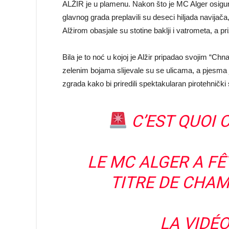
ALŽIR je u plamenu. Nakon što je MC Alger osigura
glavnog grada preplavili su deseci hiljada navija
Alžirom obasjale su stotine baklji i vatrometa, a priz
Bila je to noć u kojoj je Alžir pripadao svojim “Chn
zelenim bojama slijevale su se ulicama, a pjesma 
zgrada kako bi priredili spektakularan pirotehnički
C’EST QUOI C
LE MC ALGER A FÊ
TITRE DE CHAM
LA VIDÉ