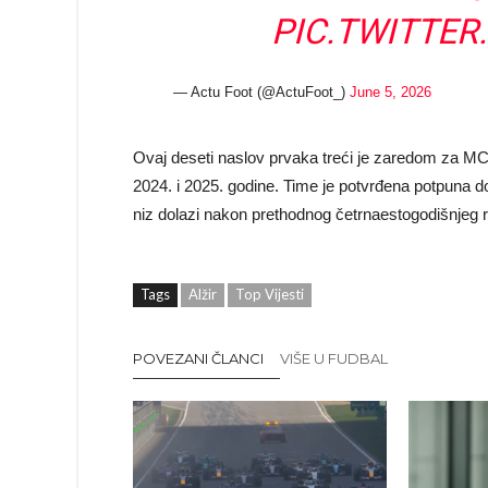
PIC.TWITTE
— Actu Foot (@ActuFoot_)
June 5, 2026
Ovaj deseti naslov prvaka treći je zaredom za MC A
2024. i 2025. godine. Time je potvrđena potpuna d
niz dolazi nakon prethodnog četrnaestogodišnjeg 
Tags
Alžir
Top Vijesti
POVEZANI ČLANCI
VIŠE U FUDBAL