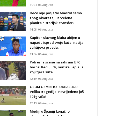
15:03, 06 Augusta
Deco nije posjetio Madrid samo
zbog Alvareza, Barcelona
planira historijski transfer?
14:08, 06 Augusta
Kapiten slavnog kluba ubijen u
napadu ispred svoje kuće, nacija
zahtijeva pravdu.
13:06, 06 Augusta
Potresne scene na sahrani UFC
borca! Red ljudi, muzika i aplauz
koji tjera suze
12:19, 06 Augusta
GROM USMRTIO FUDBALERA:
Velika tragedija! Povrijeđeno još
12 igrača!
12:13, 06 Augusta
Mediji u Španiji konačno