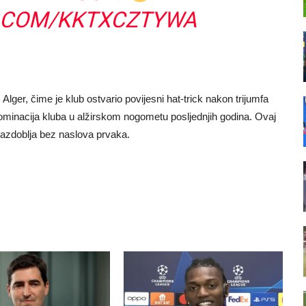
R.COM/KKTXCZTYWA
lger, čime je klub ostvario povijesni hat-trick nakon trijumfa
ominacija kluba u alžirskom nogometu posljednjih godina. Ovaj
razdoblja bez naslova prvaka.