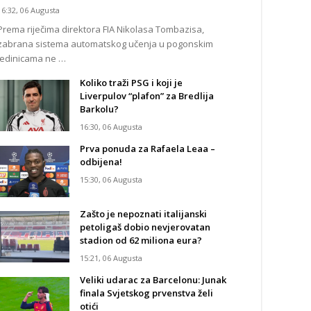
16:32, 06 Augusta
Prema riječima direktora FIA Nikolasa Tombazisa,
zabrana sistema automatskog učenja u pogonskim
jedinicama ne …
Koliko traži PSG i koji je
Liverpulov “plafon” za Bredlija
Barkolu?
16:30, 06 Augusta
Prva ponuda za Rafaela Leaa –
odbijena!
15:30, 06 Augusta
Zašto je nepoznati italijanski
petoligaš dobio nevjerovatan
stadion od 62 miliona eura?
15:21, 06 Augusta
Veliki udarac za Barcelonu: Junak
finala Svjetskog prvenstva želi
otići