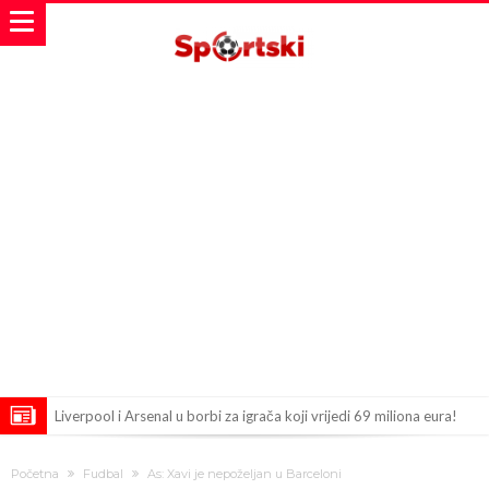
Liverpool i Arsenal u borbi za igrača koji vrijedi 69 miliona eura!
Dilema više ne postoji – Datum dolaska Rodrija u Barcelonu
Početna
Fudbal
As: Xavi je nepoželjan u Barceloni