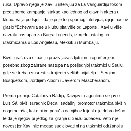
ruka. Upravo njega je Xavi u intervjuu za La Vanguardiju tokom
predizborne kampanje istakao kao jednog od glavnih aktera u
klubu. Valja podsjetiti da je prije tog spornog intervjua, čiji je naslov
glasio “Echevarría se u klubu pita više od Laporte”, Xavi u više
navrata nastupao za Barça Legends, između ostalog na
utakmicama u Los Angelesu, Meksiku i Mumbaiju.
Bivši igrač ovu situaciju proživljava s ljutnjom i ogorčenjem,
posebno zbog zabrane nastupa na posljednjoj utakmici u Seulu,
gdje se trebao susresti s trojicom velikih prijatelja – Sergiom
Busquetsom, Jordijem Albom i Javierom Mascheranom.
Prema pisanju Catalunya Ràdija, Xavijevim agentima se javio
Luis Sá, bivši suradnik Deca i sadašnji promotor utakmica bivših
nogometaša, kako bi im poručio da njihov klijent nije dobrodošao
te da je njegov prijedlog za igranje u Seulu odbačen. Veto nije
novost jer Xavi nije mogao sudjelovati ni na utakmici održanoj u