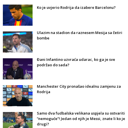
Ko je uvjerio Rodrija da izabere Barcelonu?
Ulazim na stadion da raznesem Mesija sa četiri
bombe
Đani Infantino uzvraća udarac, ko ga je sve
podržao do sada?
Manchester City pronašao idealnu zamjenu za
Rodrija
Samo dva fudbalska velikana uspjela su ostvariti
“nemoguće”! Jedan od njih je Messi, znate li ko je
drugi?