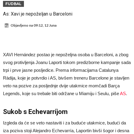
napokon poznat
Engleski reprezentativac optužen za napad u noćnom klubu
FUDBAL
Suđenje o smrti Maradone: Noge su mu bile natečene, nije se htio
As: Xavi je nepoželjan u Barceloni
oprati
Ko je uvjerio Rodrija da izabere Barcelonu?
Objavljeno na
09:12, 12 Juna
Ulazim na stadion da raznesem Mesija sa četiri bombe
Đani Infantino uzvraća udarac, ko ga je sve podržao do sada?
Manchester City pronašao idealnu zamjenu za Rodrija
XAVI Hernández postao je nepoželjna osoba u Barceloni, a zbog
Samo dva fudbalska velikana uspjela su ostvariti “nemoguće”! Jedan
svog protivljenja Joanu Laporti tokom predizborne kampanje sada
trpi i prve jasne posljedice. Prema informacijama Catalunya
od njih je Messi, znate li ko je drugi?
Прijelom u transferu Romera? Inter nema dovoljno sredstava,
Ràdija, koje je potvrdio i AS, bivšem treneru Barcelone je stavljen
Atletico prati situaciju.
veto na pozive za posljednje dvije utakmice momčadi Barça
Legends, koje su trebale biti održane u Miamiju i Seulu, piše
AS
.
Sukob s Echevarríjom
Izgleda da će se veto nastaviti i za buduće utakmice, budući da
iza poziva stoji Alejandro Echevarría, Laportin bivši šogor i desna