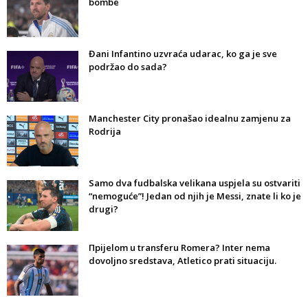
bombe
Đani Infantino uzvraća udarac, ko ga je sve
podržao do sada?
Manchester City pronašao idealnu zamjenu za
Rodrija
Samo dva fudbalska velikana uspjela su ostvariti
“nemoguće”! Jedan od njih je Messi, znate li ko je
drugi?
Прijelom u transferu Romera? Inter nema
dovoljno sredstava, Atletico prati situaciju.