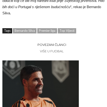
odlučiti koji će biti moj naredni klub prije Svjetskog prvenstva. Htio
bih doći u Portugal s riješenom budućnošću
“, rekao je Bernardo
Silva.
Tags
Bernardo Silva
Premier liga
Top Vijesti
POVEZANI ČLANCI
VIŠE U FUDBAL