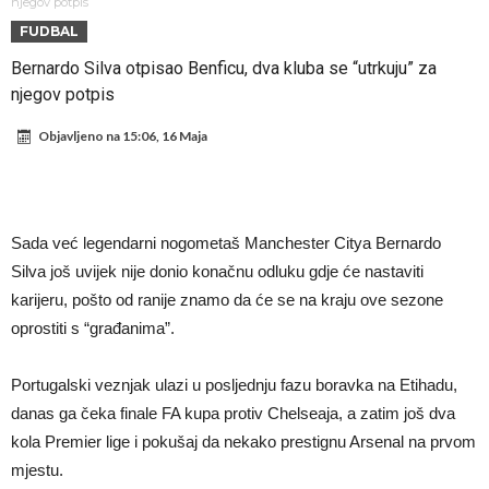
napokon poznat
Engleski reprezentativac optužen za napad u noćnom klubu
njegov potpis
FUDBAL
Suđenje o smrti Maradone: Noge su mu bile natečene, nije se htio
Bernardo Silva otpisao Benficu, dva kluba se “utrkuju” za
oprati
Ko je uvjerio Rodrija da izabere Barcelonu?
njegov potpis
Ulazim na stadion da raznesem Mesija sa četiri bombe
Objavljeno na
15:06, 16 Maja
Đani Infantino uzvraća udarac, ko ga je sve podržao do sada?
Manchester City pronašao idealnu zamjenu za Rodrija
Samo dva fudbalska velikana uspjela su ostvariti “nemoguće”! Jedan
Sada već legendarni nogometaš Manchester Citya Bernardo
od njih je Messi, znate li ko je drugi?
Прijelom u transferu Romera? Inter nema dovoljno sredstava,
Silva još uvijek nije donio konačnu odluku gdje će nastaviti
Atletico prati situaciju.
karijeru, pošto od ranije znamo da će se na kraju ove sezone
oprostiti s “građanima”.
Portugalski veznjak ulazi u posljednju fazu boravka na Etihadu,
danas ga čeka finale FA kupa protiv Chelseaja, a zatim još dva
kola Premier lige i pokušaj da nekako prestignu Arsenal na prvom
mjestu.