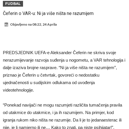
Atletika?!
Ovo se Novaku nikad nije dešavalo: Sinner i Alcaraz odustaju, a
FUDBAL
Zverev se odmah “raspao”
Infantino imao ljubavnicu: Isplivale skandalozne informacije, dobila je
Čeferin o VAR-u: Ni ja više ništa ne razumijem
novac od UEFA
Mourinho uvodi strogu disciplinu u Real Madrid. Ovo su tri nova
Objavljeno na
08:22, 24 Aprila
pravila
Arsenal dovodi zvijezdu Serie A za 138 miliona eura?
Francuski sudija optužen za porodično nasilje. Prijeti mu 18 mjeseci
zatvora
Jake Paul kreće u rušenje UFC-a
PREDSJEDNIK UEFA-e Aleksander Čeferin ne skriva svoje
Mudrik se vratio na teren nakon više od 600 dana. Odmah ide na
nerazumijevanje razvoja suđenja u nogometu, a VAR tehnologija i
dalje izaziva brojne rasprave. “Ni ja više ništa ne razumijem”,
posudbu?
Real Madrid odlučio: Endrick ide u Premier ligu!
priznao je Čeferin u četvrtak, govoreći o nedostatku
ujednačenosti u sudijskim odlukama od uvođenja
videotehnologije.
“Ponekad navijači ne mogu razumjeti različita tumačenja pravila
od utakmice do utakmice, i ja ih razumijem. Na primjer, kod
igranja rukom niko ništa ne razumije. Da li je to jedanaesterac ili
nije, je li namjerno ili ne… Kako to znati, pa niste psihijatar!”,