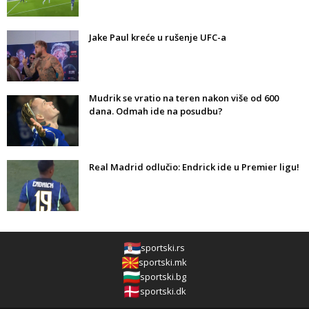
Jake Paul kreće u rušenje UFC-a
Mudrik se vratio na teren nakon više od 600
dana. Odmah ide na posudbu?
Real Madrid odlučio: Endrick ide u Premier ligu!
sportski.rs
sportski.mk
sportski.bg
sportski.dk