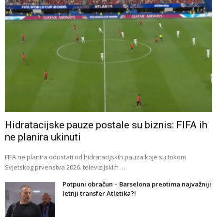
Hidratacijske pauze postale su biznis: FIFA ih
ne planira ukinuti
FIFA ne planira odustati od hidratacijskih pauza koje su tokom
Svjetskog prvenstva 2026. televizijskim …
Potpuni obračun – Barselona preotima najvažniji
letnji transfer Atletika?!