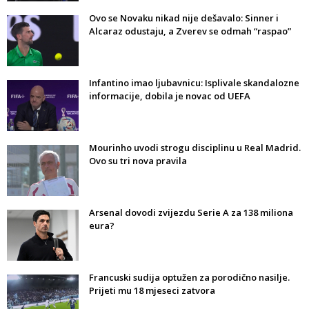
Ovo se Novaku nikad nije dešavalo: Sinner i
Alcaraz odustaju, a Zverev se odmah “raspao”
Infantino imao ljubavnicu: Isplivale skandalozne
informacije, dobila je novac od UEFA
Mourinho uvodi strogu disciplinu u Real Madrid.
Ovo su tri nova pravila
Arsenal dovodi zvijezdu Serie A za 138 miliona
eura?
Francuski sudija optužen za porodično nasilje.
Prijeti mu 18 mjeseci zatvora