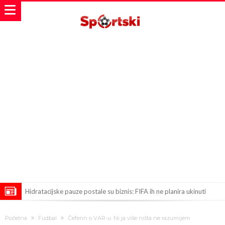
Hidratacijske pauze postale su biznis: FIFA ih ne planira ukinuti
Potpuni obračun – Barselona preotima najvažniji letnji transfer
Početna
Fudbal
Čeferin o VAR-u: Ni ja više ništa ne razumijem