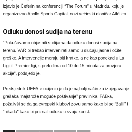
izjavio je Čeferin na konferenciji “The Forum” u Madridu, koju je
organizovao Apollo Sports Capital, novi većinski dioničar Atlética.
Odluku donosi sudija na terenu
“Pokušavamo objasniti sudijama da odluku donosi sudija na
terenu. VAR bi trebao intervenirati samo u slučaju jasne i očite
greške. A intervencije moraju biti kratke, a ne kao ponekad u La
Ligi ili Premier ligi, s prekidima od 10 do 15 minuta za provjeru
akcije”, podsjetio je.
Predsjednik UEFA-e ocijenio je da je najbolji način za izbjegavanje
grešaka “najstrože moguće poštivanje” pravilnika IFAB-a,
požalivši se da ga evropski klubovi zovu samo kako bi se “žalili” i
“nikada” kako bi priznali odluku u svoju korist.