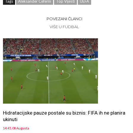
Tags
Aleksander Čeferin
Top Vijesti
UEFA
POVEZANI ČLANCI
VIŠE U FUDBAL
Hidratacijske pauze postale su biznis: FIFA ih ne planira
ukinuti
14:45, 08 Augusta