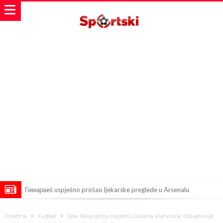
Гимараeš uspješno prošao ljekarske preglede u Arsenalu
VIDEO Messi se vratio u prvi sastav Inter Miamija i odmah srušio
Početna
Fudbal
Cela Italija priča o potezu Dušana Vlahovića: Oduševio je