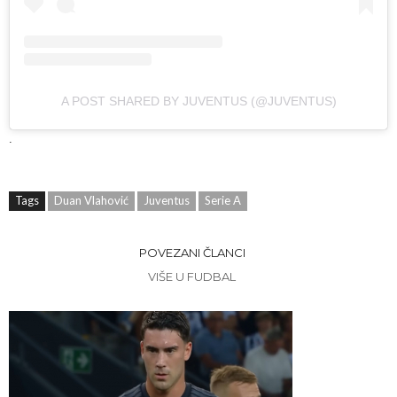
A POST SHARED BY JUVENTUS (@JUVENTUS)
.
Tags
Duan Vlahović
Juventus
Serie A
POVEZANI ČLANCI
VIŠE U FUDBAL