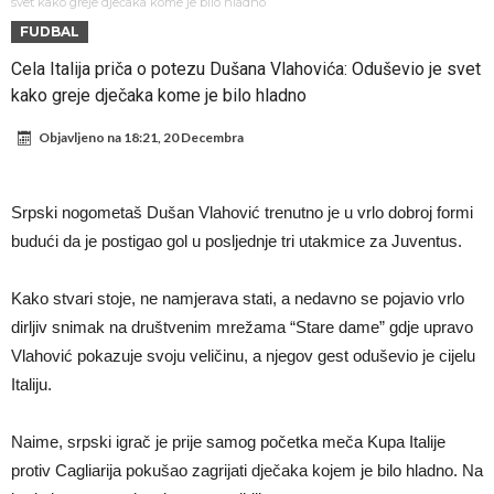
rekord
Barselona čeka ponude za Ferana Toresa
svet kako greje dječaka kome je bilo hladno
FUDBAL
Vinicius je izbrisao sve objave s Instagrama nakon što mu je Real
Cela Italija priča o potezu Dušana Vlahovića: Oduševio je svet
dao ponudu
Osimen se opet nudi, šta kažete za ovu rokadu?
kako greje dječaka kome je bilo hladno
Španci uvode nova pravila ove sezone
Objavljeno na
18:21, 20 Decembra
Sada je jasno zašto je došao: “Luda” klauzula iz Salahovog ugovora s
Turcima je otkrivena
Predsjednik velikana otkrio pregovore sa Dušanom Vlahovićem
Srpski nogometaš Dušan Vlahović trenutno je u vrlo dobroj formi
Ronaldo objavio slike iz garaže. “Moje igračke”
budući da je postigao gol u posljednje tri utakmice za Juventus.
Ostvariće se velika želja Diega Simeonea? Atletico kreće po
Kako stvari stoje, ne namjerava stati, a nedavno se pojavio vrlo
argentinsku zvijezdu
dirljiv snimak na društvenim mrežama “Stare dame” gdje upravo
Vlahović pokazuje svoju veličinu, a njegov gest oduševio je cijelu
Italiju.
Naime, srpski igrač je prije samog početka meča Kupa Italije
protiv Cagliarija pokušao zagrijati dječaka kojem je bilo hladno. Na