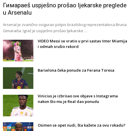
Гимараeš uspješno prošao ljekarske preglede
u Arsenalu
Arsenal je zvanično osigurao potpis brazilskog reprezentativca Bruna
Gimaraiša. Igrač je uspješno prošao ljekarske …
VIDEO Messi se vratio u prvi sastav Inter Miamija
i odmah srušio rekord
Barselona čeka ponude za Ferana Toresa
Vinicius je izbrisao sve objave s Instagrama
nakon što mu je Real dao ponudu
Osimen se opet nudi, šta kažete za ovu rokadu?