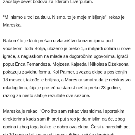
zaostaje devet bodova za liderom Liverpulom.
“Mi nismo u trci za titulu. Nismo, to je moje mišljenje”, rekao je
Mareska.
Nakon što je klub prešao u vlasništvo konzorcijuma pod
vođstvom Toda Bolija, uloženo je preko 1,5 milijardi dolara u nove
igrače, s naglaskom na mlade sa dugoročnim ugovorima. Igrači
poput Enca Fernandeza, Mojzesa Kajseda i Nikolasa Džeksona
pokazuju zavidnu formu. Kol Palmer, zvezda ekipe u poslednjih
18 meseci, takođe je briljirao, a Mareska smatra da je neiskustvo
mladog tima, čija je prosečna starost nešto preko 23 godine,
razlog za nešto slabije rezultate ove sezone.
Mareska je rekao: “Ono što sam rekao vlasnicima i sportskim
direktorima kada sam ih prvi put sreo je da mislim da će, zbog
godina i zbog toga koliko je dobra ova ekipa, Čelsi u narednih pet
do 10 godina bili jedan od timova, ili tim, koji će dominirati