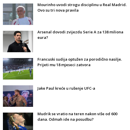
Mourinho uvodi strogu disciplinu u Real Madrid.
Ovo su tri nova pravila
Arsenal dovodi zvijezdu Serie A za 138 miliona
eura?
Francuski sudija optužen za porodično nasilje.
Prijeti mu 18 mjeseci zatvora
Jake Paul kreće u rušenje UFC-a
Mudrik se vratio na teren nakon više od 600
dana. Odmah ide na posudbu?