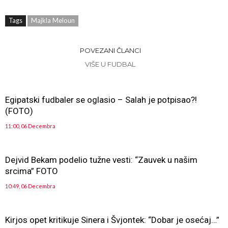
Tags
Majkla Meloun
POVEZANI ČLANCI
VIŠE U FUDBAL
Egipatski fudbaler se oglasio – Salah je potpisao?!
(FOTO)
11:00, 06 Decembra
Dejvid Bekam podelio tužne vesti: “Zauvek u našim
srcima” FOTO
10:49, 06 Decembra
Kirjos opet kritikuje Sinera i Švjontek: “Dobar je osećaj…”