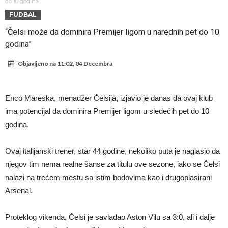
Atletika?!
Ovo se Novaku nikad nije dešavalo: Sinner i Alcaraz odustaju, a
do 10 godina”
FUDBAL
Zverev se odmah “raspao”
Infantino imao ljubavnicu: Isplivale skandalozne informacije, dobila je
“Čelsi može da dominira Premijer ligom u narednih pet do 10
novac od UEFA
Mourinho uvodi strogu disciplinu u Real Madrid. Ovo su tri nova
godina”
pravila
Arsenal dovodi zvijezdu Serie A za 138 miliona eura?
Objavljeno na
11:02, 04 Decembra
Francuski sudija optužen za porodično nasilje. Prijeti mu 18 mjeseci
zatvora
Jake Paul kreće u rušenje UFC-a
Enco Mareska, menadžer Čelsija, izjavio je danas da ovaj klub
Mudrik se vratio na teren nakon više od 600 dana. Odmah ide na
ima potencijal da dominira Premijer ligom u sledećih pet do 10
posudbu?
Real Madrid odlučio: Endrick ide u Premier ligu!
godina.
Ovaj italijanski trener, star 44 godine, nekoliko puta je naglasio da
njegov tim nema realne šanse za titulu ove sezone, iako se Čelsi
nalazi na trećem mestu sa istim bodovima kao i drugoplasirani
Arsenal.
Proteklog vikenda, Čelsi je savladao Aston Vilu sa 3:0, ali i dalje