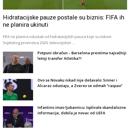
Hidratacijske pauze postale su biznis: FIFA ih
ne planira ukinuti
FIFA ne planira odustati od hidratacijskih pauza koje su tokom
Svjetskog prvenstva 2026. televizijskim …
Potpuni obračun – Barselona preotima najvažniji
letnji transfer Atletika?!
Ovo se Novaku nikad nije dešavalo: Sinner i
Alcaraz odustaju, a Zverev se odmah “raspao”
Infantino imao ljubavnicu: Isplivale skandalozne
informacije, dobila je novac od UEFA