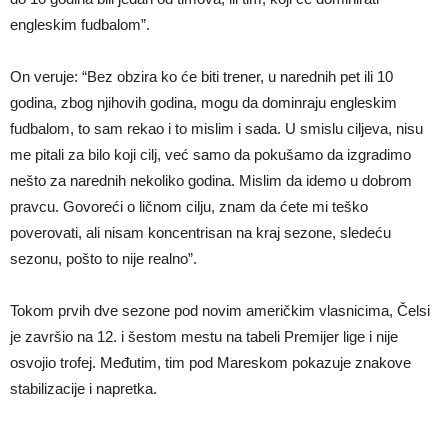
engleskim fudbalom”.
On veruje: “Bez obzira ko će biti trener, u narednih pet ili 10
godina, zbog njihovih godina, mogu da dominraju engleskim
fudbalom, to sam rekao i to mislim i sada. U smislu ciljeva, nisu
me pitali za bilo koji cilj, već samo da pokušamo da izgradimo
nešto za narednih nekoliko godina. Mislim da idemo u dobrom
pravcu. Govoreći o ličnom cilju, znam da ćete mi teško
poverovati, ali nisam koncentrisan na kraj sezone, sledeću
sezonu, pošto to nije realno”.
Tokom prvih dve sezone pod novim američkim vlasnicima, Čelsi
je završio na 12. i šestom mestu na tabeli Premijer lige i nije
osvojio trofej. Međutim, tim pod Mareskom pokazuje znakove
stabilizacije i napretka.