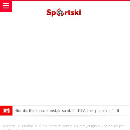
Hidratacijske pauze postale su biznis: FIFA ih ne planira ukinuti
Potpuni obračun – Barselona preotima najvažniji letnji transfer
Početna
Fudbal
“Čelsi može da dominira Premijer ligom u narednih pet