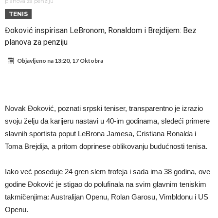
Atletico prati situaciju.
GOTOVO JE! Čelsi dovodi novog lijevog beka – transfer vrijedan 21
planova za penziju
TENIS
milion eura
Atletico Madrid donosi neočekivanu odluku!
Đoković inspirisan LeBronom, Ronaldom i Brejdijem: Bez
Rafael Leao dobio novu ponudu iz Turske
planova za penziju
U Firenci poludili za Mastantounom
Objavljeno na
13:20, 17 Oktobra
City prodao rezervnog golmana za 50 miliona eura
Istina konačno isplivala na površinu! Rodri ponizio Real Madrid kao
niko do sada, bolje je da ne dolazi u Madrid!
Pobijedio Đokovića nakon 0:2 na Rolan Garosu, sada je dao
Novak Đoković, poznati srpski teniser, transparentno je izrazio
sramotan komentar na njegov račun
Direktor FIA o drami Formule 1: “Ne možemo da idemo toliko
svoju želju da karijeru nastavi u 40-im godinama, sledeći primere
daleko”
slavnih sportista poput LeBrona Jamesa, Cristiana Ronalda i
Toma Brejdija, a pritom doprinese oblikovanju budućnosti tenisa.
Iako već poseduje 24 gren slem trofeja i sada ima 38 godina, ove
godine Đoković je stigao do polufinala na svim glavnim teniskim
takmičenjima: Australijan Openu, Rolan Garosu, Vimbldonu i US
Openu.