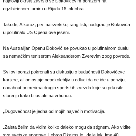
najnoviji okršaj završio se Đokovićevim porazom na
egzibicionom turniru u Rijadu 16. oktobra.
Takođe, Alkaraz, prvi na svetskoj rang listi, nadigrao je Đokovića
u polufinalu US Opena ove jeseni.
Na Australijan Openu Đoković se povukao u polufinalnom duelu
sa nemačkim teniserom Aleksanderom Zverevim zbog povrede.
Svi ovi porazi pokrenuli su diskusiju o budućnosti Đokovićeve
karijere, ali on ostaje nepokolebljiv u odluci da ne ide u penziju,
nadahnut primerima drugih sportskih zvezda koje su prkosile
starenju kako bi ostale na vrhuncu.
„Dugovečnost je jedna od mojih najvećih motivacija.
„Zaista želim da vidim koliko daleko mogu da stignem. Ako vidite
sve svetske sportove, Lebron Džejms je i dalje jak, ima 40