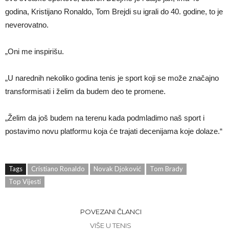
godina, Kristijano Ronaldo, Tom Brejdi su igrali do 40. godine, to je
neverovatno.
„Oni me inspirišu.
„U narednih nekoliko godina tenis je sport koji se može značajno
transformisati i želim da budem deo te promene.
„Želim da još budem na terenu kada podmladimo naš sport i
postavimo novu platformu koja će trajati decenijama koje dolaze.“
Tags
Cristiano Ronaldo
Novak Djoković
Tom Brady
Top Vijesti
POVEZANI ČLANCI
VIŠE U TENIS