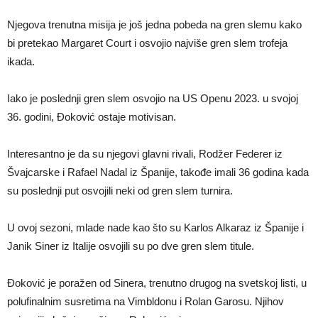
Njegova trenutna misija je još jedna pobeda na gren slemu kako
bi pretekao Margaret Court i osvojio najviše gren slem trofeja
ikada.
Iako je poslednji gren slem osvojio na US Openu 2023. u svojoj
36. godini, Đoković ostaje motivisan.
Interesantno je da su njegovi glavni rivali, Rodžer Federer iz
Švajcarske i Rafael Nadal iz Španije, takođe imali 36 godina kada
su poslednji put osvojili neki od gren slem turnira.
U ovoj sezoni, mlade nade kao što su Karlos Alkaraz iz Španije i
Janik Siner iz Italije osvojili su po dve gren slem titule.
Đoković je poražen od Sinera, trenutno drugog na svetskoj listi, u
polufinalnim susretima na Vimbldonu i Rolan Garosu. Njihov