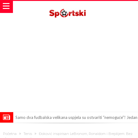
Samo dva fudbalska velikana uspjela su ostvariti “nemoguće”! Jedan
od njih je Messi, znate li ko je drugi?
Прijelom u transferu Romera? Inter nema dovoljno sredstava,
Početna
Tenis
Đoković inspirisan LeBronom, Ronaldom i Brejdijem: Bez