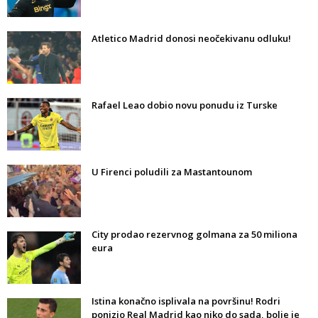
Atletico Madrid donosi neočekivanu odluku!
Rafael Leao dobio novu ponudu iz Turske
U Firenci poludili za Mastantounom
City prodao rezervnog golmana za 50 miliona
eura
Istina konačno isplivala na površinu! Rodri
ponizio Real Madrid kao niko do sada, bolje je