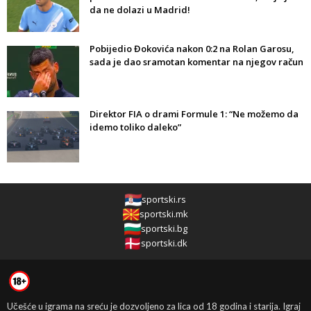
da ne dolazi u Madrid!
Pobijedio Đokovića nakon 0:2 na Rolan Garosu,
sada je dao sramotan komentar na njegov račun
Direktor FIA o drami Formule 1: “Ne možemo da
idemo toliko daleko”
sportski.rs
sportski.mk
sportski.bg
sportski.dk
Učešće u igrama na sreću je dozvoljeno za lica od 18 godina i starija. Igraj