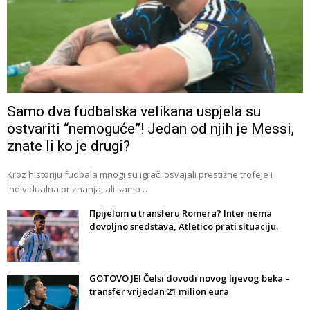
Samo dva fudbalska velikana uspjela su
ostvariti “nemoguće”! Jedan od njih je Messi,
znate li ko je drugi?
Kroz historiju fudbala mnogi su igrači osvajali prestižne trofeje i
individualna priznanja, ali samo …
Прijelom u transferu Romera? Inter nema
dovoljno sredstava, Atletico prati situaciju.
GOTOVO JE! Čelsi dovodi novog lijevog beka –
transfer vrijedan 21 milion eura