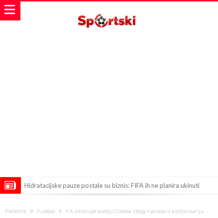
Hidratacijske pauze postale su biznis: FIFA ih ne planira ukinuti
Potpuni obračun – Barselona preotima najvažniji letnji transfer
Početna
Fudbal
FA istražuje sudiju Cootea zbog navoda o kartoniranju