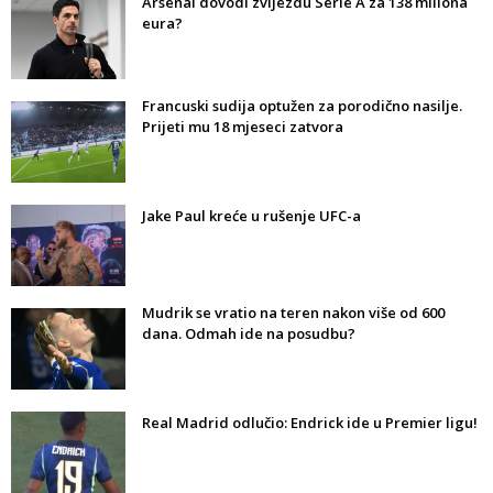
Arsenal dovodi zvijezdu Serie A za 138 miliona
eura?
Francuski sudija optužen za porodično nasilje.
Prijeti mu 18 mjeseci zatvora
Jake Paul kreće u rušenje UFC-a
Mudrik se vratio na teren nakon više od 600
dana. Odmah ide na posudbu?
Real Madrid odlučio: Endrick ide u Premier ligu!