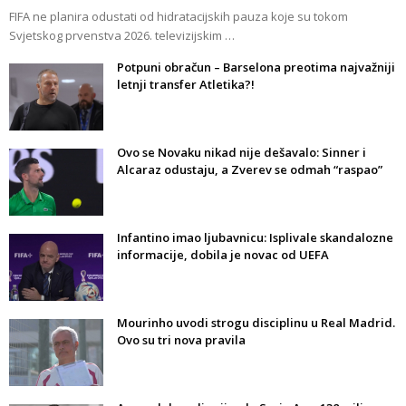
FIFA ne planira odustati od hidratacijskih pauza koje su tokom
Svjetskog prvenstva 2026. televizijskim …
Potpuni obračun – Barselona preotima najvažniji
letnji transfer Atletika?!
Ovo se Novaku nikad nije dešavalo: Sinner i
Alcaraz odustaju, a Zverev se odmah “raspao”
Infantino imao ljubavnicu: Isplivale skandalozne
informacije, dobila je novac od UEFA
Mourinho uvodi strogu disciplinu u Real Madrid.
Ovo su tri nova pravila