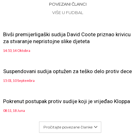
POVEZANI ČLANCI
VIŠE U FUDBAL
Bivši premijerligaški sudija David Coote priznao krivicu
za stvaranje nepristojne slike djeteta
14:53, 14 Oktobra
Suspendovani sudija optužen za teško delo protiv dece
15:01, 10 Septembra
Pokrenut postupak protiv sudije koji je vrijeđao Kloppa
08:11, 18 Juna
Pročitajte povezane članke