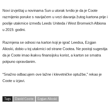
Novi izvještaj u novinama Sun u utorak tvrdio je da je Coote
razmijenio poruke s navijačem u vezi davanja žutog kartona prije i
poslije utakmice između Leeds Uniteda i West Bromwich Albiona
u 2019. godini.
Razmjena se odnosi na karton koji je igrač Leedsa, Ezgjan
Alioski, dobio u toj utakmici od strane Cootea. Ne postoji sugestija
da je Coote imao ikakvu finansijsku korist, a karton se smatra
potpuno opravdanim.
“Snažno odbacujem ove lažne i klevetničke optužbe,” rekao je
Coote u izjavi.
Tags
David Coote
Ezgjan Alioski