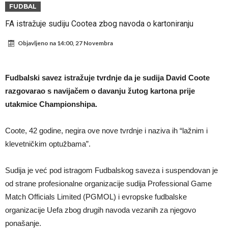
Atletika?!
Ovo se Novaku nikad nije dešavalo: Sinner i Alcaraz odustaju, a
FUDBAL
Zverev se odmah “raspao”
Infantino imao ljubavnicu: Isplivale skandalozne informacije, dobila je
FA istražuje sudiju Cootea zbog navoda o kartoniranju
novac od UEFA
Mourinho uvodi strogu disciplinu u Real Madrid. Ovo su tri nova
Objavljeno na
14:00, 27 Novembra
pravila
Arsenal dovodi zvijezdu Serie A za 138 miliona eura?
Francuski sudija optužen za porodično nasilje. Prijeti mu 18 mjeseci
Fudbalski savez istražuje tvrdnje da je sudija David Coote
zatvora
Jake Paul kreće u rušenje UFC-a
razgovarao s navijačem o davanju žutog kartona prije
utakmice Championshipa.
Mudrik se vratio na teren nakon više od 600 dana. Odmah ide na
posudbu?
Real Madrid odlučio: Endrick ide u Premier ligu!
Coote, 42 godine, negira ove nove tvrdnje i naziva ih “lažnim i
klevetničkim optužbama”.
Sudija je već pod istragom Fudbalskog saveza i suspendovan je
od strane profesionalne organizacije sudija Professional Game
Match Officials Limited (PGMOL) i evropske fudbalske
organizacije Uefa zbog drugih navoda vezanih za njegovo
ponašanje.