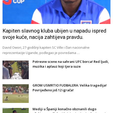
Kapiten slavnog kluba ubijen u napadu ispred
svoje kuće, nacija zahtijeva pravdu.
David Owori, 27-godišnji kapiten SC Ville i član nacionalne
reprezentacije Ugande, podlegao je povredama …
Potresne scene na sahrani UFC borca! Red ljudi,
muzika i aplauz koji tjera suze
GROM USMRTIO FUDBALERA: Velika tragedija!
Povrijeđeno još 12 igrača!
Mediji u Španiji konačno obznanili dugo