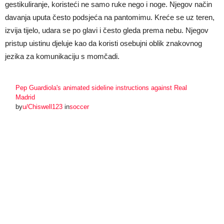
gestikuliranje, koristeći ne samo ruke nego i noge. Njegov način
davanja uputa često podsjeća na pantomimu. Kreće se uz teren,
izvija tijelo, udara se po glavi i često gleda prema nebu. Njegov
pristup uistinu djeluje kao da koristi osebujni oblik znakovnog
jezika za komunikaciju s momčadi.
Pep Guardiola's animated sideline instructions against Real
Madrid
by
u/Chiswell123
in
soccer