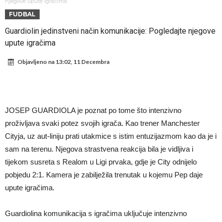
tjera suze
GROM USMRTIO FUDBALERA: Velika tragedija! Povrijeđeno još 12
njegove upute igračima
FUDBAL
igrača!
Mediji u Španiji konačno obznanili dugo očekivanu odluku: Vinicius
Guardiolin jedinstveni način komunikacije: Pogledajte njegove
Junior je donio svoj izbor!
Гимараeš uspješno prošao ljekarske preglede u Arsenalu
upute igračima
VIDEO Messi se vratio u prvi sastav Inter Miamija i odmah srušio
Objavljeno na
13:02, 11 Decembra
rekord
Barselona čeka ponude za Ferana Toresa
Vinicius je izbrisao sve objave s Instagrama nakon što mu je Real
dao ponudu
Osimen se opet nudi, šta kažete za ovu rokadu?
JOSEP GUARDIOLA je poznat po tome što intenzivno
Španci uvode nova pravila ove sezone
proživljava svaki potez svojih igrača. Kao trener Manchester
Cityja, uz aut-liniju prati utakmice s istim entuzijazmom kao da je i
sam na terenu. Njegova strastvena reakcija bila je vidljiva i
tijekom susreta s Realom u Ligi prvaka, gdje je City odnijelo
pobjedu 2:1. Kamera je zabilježila trenutak u kojemu Pep daje
upute igračima.
Guardiolina komunikacija s igračima uključuje intenzivno