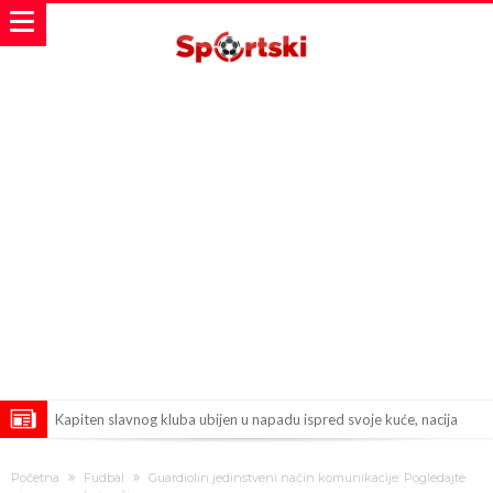
Kapiten slavnog kluba ubijen u napadu ispred svoje kuće, nacija
zahtijeva pravdu.
Potresne scene na sahrani UFC borca! Red ljudi, muzika i aplauz koji
Početna
Fudbal
Guardiolin jedinstveni način komunikacije: Pogledajte