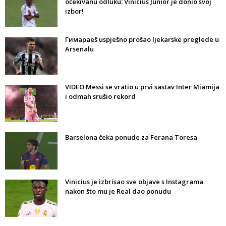
očekivanu odluku: Vinicius Junior je donio svoj
izbor!
Гимараeš uspješno prošao ljekarske preglede u
Arsenalu
VIDEO Messi se vratio u prvi sastav Inter Miamija
i odmah srušio rekord
Barselona čeka ponude za Ferana Toresa
Vinicius je izbrisao sve objave s Instagrama
nakon što mu je Real dao ponudu