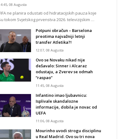
14:45, 08 Augusta
FIFA ne planira odustati od hidratacijskih pauza koje
su tokom Svjetskog prvenstva 2026. televizijskim …
Potpuni obračun – Barselona
preotima najvažniji letnji
transfer Atletika?!
12:07, 08 Augusta
Ovo se Novaku nikad nije
dešavalo: Sinner i Alcaraz
odustaju, a Zverev se odmah
“raspao”
11:45, 08 Augusta
Infantino imao ljubavnicu:
Isplivale skandalozne
informacije, dobila je novac od
UEFA
11:06, 08 Augusta
Mourinho uvodi strogu disciplinu
u Real Madrid. Ovo su tri nova