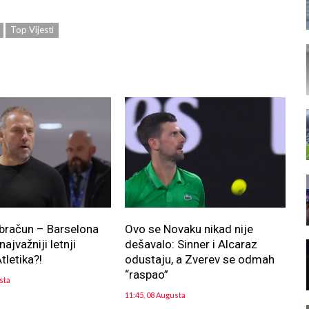
Top Vijesti
bračun – Barselona
Ovo se Novaku nikad nije
ajvažniji letnji
dešavalo: Sinner i Alcaraz
tletika?!
odustaju, a Zverev se odmah
“raspao”
sta
11:45, 08 Augusta