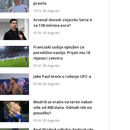
pravila
10:05, 08 Augusta
Arsenal dovodi zvijezdu Serie A
za 138 miliona eura?
09:59, 08 Augusta
Francuski sudija optužen za
porodično nasilje. Prijeti mu 18
mjeseci zatvora
09:47, 08 Augusta
Jake Paul kreće u rušenje UFC-a
09:44, 08 Augusta
Mudrik se vratio na teren nakon
više od 600 dana. Odmah ide na
posudbu?
09:43, 08 Augusta
Real Madrid odlučio: Endrick ide