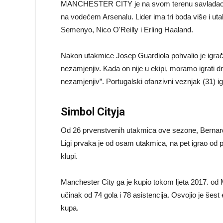
MANCHESTER CITY je na svom terenu savladao Fulh
na vodećem Arsenalu. Lider ima tri boda više i ut
Semenyo, Nico O'Reilly i Erling Haaland.
Nakon utakmice Josep Guardiola pohvalio je igrača 
nezamjenjiv. Kada on nije u ekipi, moramo igrati 
nezamjenjiv”. Portugalski ofanzivni veznjak (31) igr
Simbol Cityja
Od 26 prvenstvenih utakmica ove sezone, Bernardo 
Ligi prvaka je od osam utakmica, na pet igrao od 
klupi.
Manchester City ga je kupio tokom ljeta 2017. od 
učinak od 74 gola i 78 asistencija. Osvojio je šest
kupa.