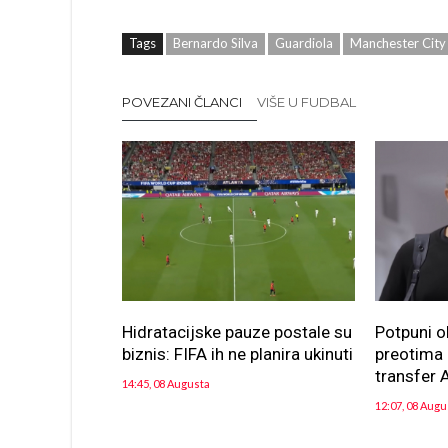
Tags
Bernardo Silva
Guardiola
Manchester City
POVEZANI ČLANCI
VIŠE U FUDBAL
Hidratacijske pauze postale su
Potpuni o
biznis: FIFA ih ne planira ukinuti
preotima n
transfer A
14:45, 08 Augusta
12:07, 08 Augu