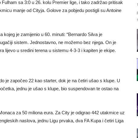
am sa 3:0 u 26. kolu Premier lige, i tako zadržao pritisak
akmicu manje od Cityja. Golove za pobjedu postigli su Antoine
kojeg je zamijenio u 60. minuti: “Bernardo Silva je
drugačiji sistem. Jednostavno, ne možemo bez njega. On je
a lijevo u sredini terena u sistemu 4-3-3 i kapiten je ekipe.
je započeo 22 kao starter, dok je na četiri ušao s klupe. U
početka, jednu je ušao s klupe, bio suspendovan te ostao na
Monaca za 50 miliona eura. Za City je odigrao 442 utakmice uz
 engleskih naslova, jednu Ligu prvaka, dva FA Kupa i četiri Liga