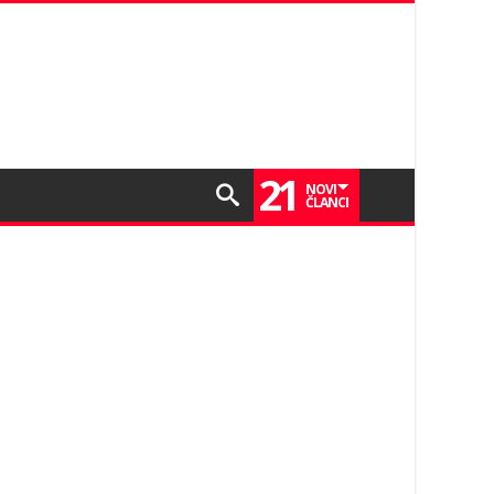
21
NOVI
ČLANCI