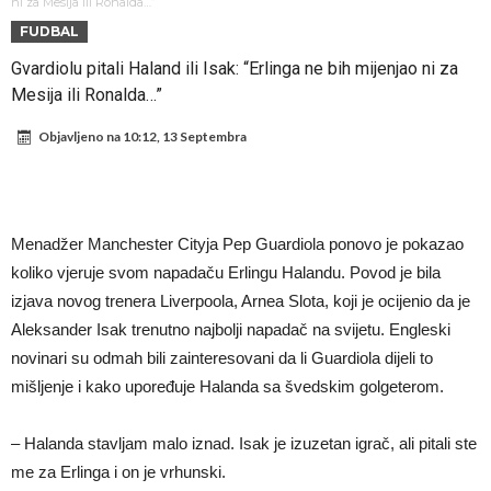
severnoameričkog fudbala zajedno udarili na Đanija Infantina
Od Junajteda do dna: “Trebao sam ostati kod roditelja”
ni za Mesija ili Ronalda…”
FUDBAL
Ferguson: Mourinho je trebao biti moj nasljednik, zvao me
Gvardiolu pitali Haland ili Isak: “Erlinga ne bih mijenjao ni za
telefonom i plakao
(VIDEO) “Haos” u Madridu – Alvarez se vraća u grad, “špijuni” već
Mesija ili Ronalda…”
stigli
Mesi, Nejmar i Suarez ponovo zajedno?!
Objavljeno na
10:12, 13 Septembra
Bomba iz Madrida: Arda Güler u centru pažnje zbog ponude od 18
miliona eura!
Rashford se vratio u Manchester United. Odbija Tursku i Saudijsku
Arabiju
Darwin Núñez blizu Trabzonsporu
Menadžer Manchester Cityja Pep Guardiola ponovo je pokazao
Ferran Torres sve bliže PSG-u
koliko vjeruje svom napadaču Erlingu Halandu. Povod je bila
izjava novog trenera Liverpoola, Arnea Slota, koji je ocijenio da je
Aleksander Isak trenutno najbolji napadač na svijetu. Engleski
novinari su odmah bili zainteresovani da li Guardiola dijeli to
mišljenje i kako upoređuje Halanda sa švedskim golgeterom.
– Halanda stavljam malo iznad. Isak je izuzetan igrač, ali pitali ste
me za Erlinga i on je vrhunski.