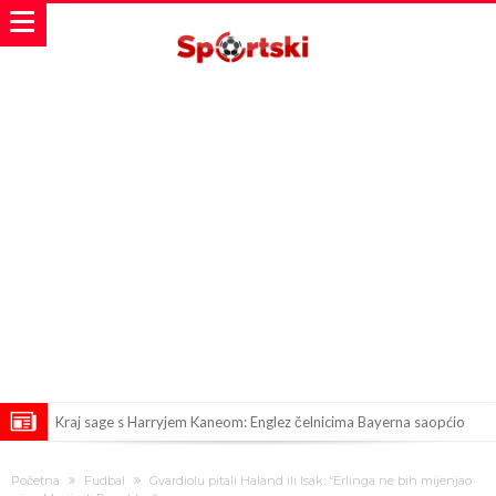
Kraj sage s Harryjem Kaneom: Englez čelnicima Bayerna saopćio
konačnu odluku
POTRES KAKAV SPORT NE PAMTI! Čelnici evropskog, azijskog i
Početna
Fudbal
Gvardiolu pitali Haland ili Isak: “Erlinga ne bih mijenjao