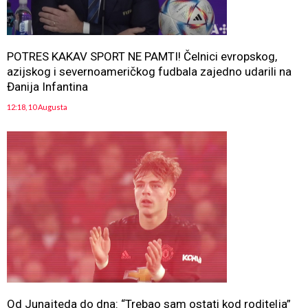
POTRES KAKAV SPORT NE PAMTI! Čelnici evropskog,
azijskog i severnoameričkog fudbala zajedno udarili na
Đanija Infantina
12:18, 10 Augusta
Od Junajteda do dna: “Trebao sam ostati kod roditelja”