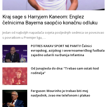
Kraj sage s Harryjem Kaneom: Englez
čelnicima Bayerna saopćio konačnu odluku
Jedan od najboljih napadača svijeta posljednjih sedmica se povezivao
s povratkom u Premijer ligu, …
POTRES KAKAV SPORT NE PAMTI! Čelnici
evropskog, azijskog i severnoameričkog fudbala
zajedno udarili na Đanija Infantina
Od Junajteda do dna: “Trebao sam ostati kod
roditelja”
Ferguson: Mourinho je trebao biti moj
nasljednik, zvao me telefonom i plakao