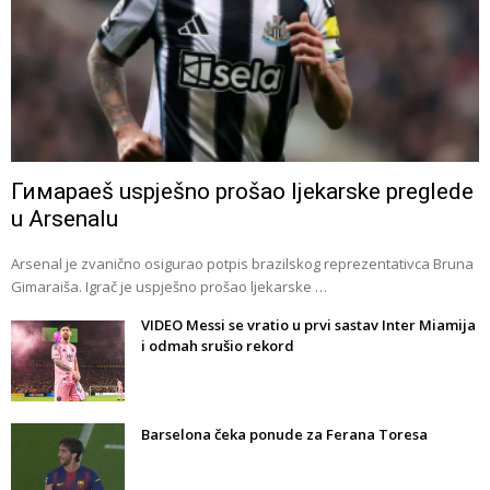
Гимараeš uspješno prošao ljekarske preglede
u Arsenalu
Arsenal je zvanično osigurao potpis brazilskog reprezentativca Bruna
Gimaraiša. Igrač je uspješno prošao ljekarske …
VIDEO Messi se vratio u prvi sastav Inter Miamija
i odmah srušio rekord
Barselona čeka ponude za Ferana Toresa