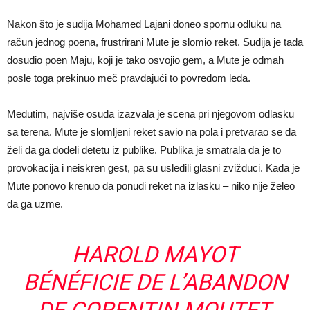
Nakon što je sudija Mohamed Lajani doneo spornu odluku na
račun jednog poena, frustrirani Mute je slomio reket. Sudija je tada
dosudio poen Maju, koji je tako osvojio gem, a Mute je odmah
posle toga prekinuo meč pravdajući to povredom leđa.
Međutim, najviše osuda izazvala je scena pri njegovom odlasku
sa terena. Mute je slomljeni reket savio na pola i pretvarao se da
želi da ga dodeli detetu iz publike. Publika je smatrala da je to
provokacija i neiskren gest, pa su usledili glasni zvižduci. Kada je
Mute ponovo krenuo da ponudi reket na izlasku – niko nije želeo
da ga uzme.
HAROLD MAYOT
BÉNÉFICIE DE L’ABANDON