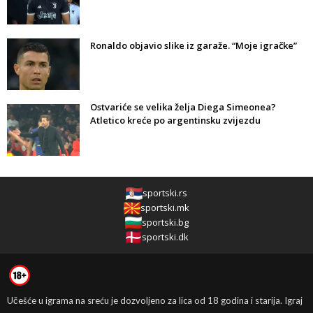
Ronaldo objavio slike iz garaže. “Moje igračke”
Ostvariće se velika želja Diega Simeonea?
Atletico kreće po argentinsku zvijezdu
sportski.rs
sportski.mk
sportski.bg
sportski.dk
Učešće u igrama na sreću je dozvoljeno za lica od 18 godina i starija. Igraj