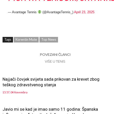
— Avantage Tennis
(@AvantageTennis_)
April 23, 2025
Tags
Korentin Mute
Top News
POVEZANI ČLANCI
VIŠE U TENIS
Najjači čovjek svijeta sada prikovan za krevet zbog
teškog zdravstvenog stanja
15:57, 04 Novembra
Javio mi se kad je imao samo 11 godina: Španska