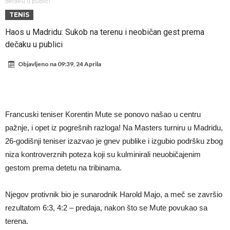
rekord
Barselona čeka ponude za Ferana Toresa
dečaku u publici
TENIS
Vinicius je izbrisao sve objave s Instagrama nakon što mu je Real
Haos u Madridu: Sukob na terenu i neobičan gest prema
dao ponudu
Osimen se opet nudi, šta kažete za ovu rokadu?
dečaku u publici
Španci uvode nova pravila ove sezone
Objavljeno na
09:39, 24 Aprila
Sada je jasno zašto je došao: “Luda” klauzula iz Salahovog ugovora s
Turcima je otkrivena
Predsjednik velikana otkrio pregovore sa Dušanom Vlahovićem
Ronaldo objavio slike iz garaže. “Moje igračke”
Francuski teniser Korentin Mute se ponovo našao u centru
Ostvariće se velika želja Diega Simeonea? Atletico kreće po
pažnje, i opet iz pogrešnih razloga! Na Masters turniru u Madridu,
argentinsku zvijezdu
26-godišnji teniser izazvao je gnev publike i izgubio podršku zbog
niza kontroverznih poteza koji su kulminirali neuobičajenim
gestom prema detetu na tribinama.
Njegov protivnik bio je sunarodnik Harold Majo, a meč se završio
rezultatom 6:3, 4:2 – predaja, nakon što se Mute povukao sa
terena.