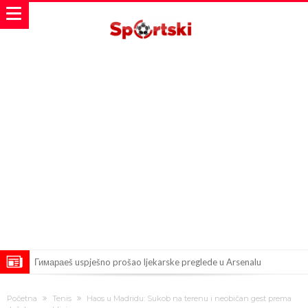
Гимараeš uspješno prošao ljekarske preglede u Arsenalu
VIDEO Messi se vratio u prvi sastav Inter Miamija i odmah srušio
Početna
Tenis
Haos u Madridu: Sukob na terenu i neobičan gest prema