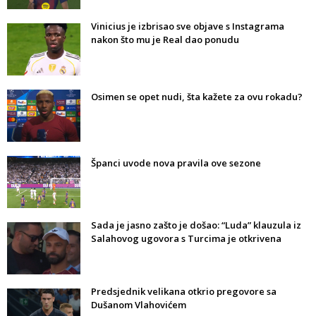
Vinicius je izbrisao sve objave s Instagrama
nakon što mu je Real dao ponudu
Osimen se opet nudi, šta kažete za ovu rokadu?
Španci uvode nova pravila ove sezone
Sada je jasno zašto je došao: “Luda” klauzula iz
Salahovog ugovora s Turcima je otkrivena
Predsjednik velikana otkrio pregovore sa
Dušanom Vlahovićem