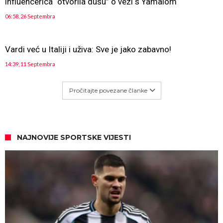
influencerica “otvorila dušu” o vezi s Yamalom
06:58, 26 Septembra
Vardi već u Italiji i uživa: Sve je jako zabavno!
14:39, 11 Septembra
Pročitajte povezane članke
NAJNOVIJE SPORTSKE VIJESTI