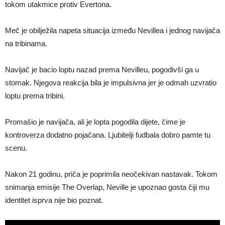
tokom utakmice protiv Evertona.
Meč je obilježila napeta situacija između Nevillea i jednog navijača
na tribinama.
Navijač je bacio loptu nazad prema Nevilleu, pogodivši ga u
stomak. Njegova reakcija bila je impulsivna jer je odmah uzvratio
loptu prema tribini.
Promašio je navijača, ali je lopta pogodila dijete, čime je
kontroverza dodatno pojačana. Ljubitelji fudbala dobro pamte tu
scenu.
Nakon 21 godinu, priča je poprimila neočekivan nastavak. Tokom
snimanja emisije The Overlap, Neville je upoznao gosta čiji mu
identitet isprva nije bio poznat.