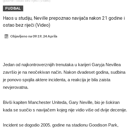
Atletika?!
Ovo se Novaku nikad nije dešavalo: Sinner i Alcaraz odustaju, a
godine i ostao bez riječi (Video)
FUDBAL
Zverev se odmah “raspao”
Infantino imao ljubavnicu: Isplivale skandalozne informacije, dobila je
Haos u studiju, Neville prepoznao navijača nakon 21 godine i
novac od UEFA
Mourinho uvodi strogu disciplinu u Real Madrid. Ovo su tri nova
ostao bez riječi (Video)
pravila
Arsenal dovodi zvijezdu Serie A za 138 miliona eura?
Objavljeno na
09:19, 24 Aprila
Francuski sudija optužen za porodično nasilje. Prijeti mu 18 mjeseci
zatvora
Jake Paul kreće u rušenje UFC-a
Mudrik se vratio na teren nakon više od 600 dana. Odmah ide na
Jedan od najkontroverznijih trenutaka u karijeri Garyja Nevillea
posudbu?
Real Madrid odlučio: Endrick ide u Premier ligu!
završio je na neočekivan način. Nakon dvadeset godina, sudbina
je ponovo spojila aktere incidenta, a reakcija je bila zaista
nevjerovatna.
Bivši kapiten Manchester Uniteda, Gary Neville, bio je šokiran
kada se suočio s navijačem kojeg nije vidio više od dvije decenije.
Incident se dogodio 2005. godine na stadionu Goodison Park,