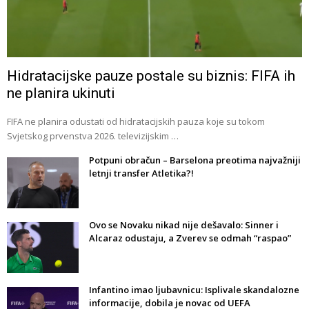
Hidratacijske pauze postale su biznis: FIFA ih
ne planira ukinuti
FIFA ne planira odustati od hidratacijskih pauza koje su tokom
Svjetskog prvenstva 2026. televizijskim …
Potpuni obračun – Barselona preotima najvažniji
letnji transfer Atletika?!
Ovo se Novaku nikad nije dešavalo: Sinner i
Alcaraz odustaju, a Zverev se odmah “raspao”
Infantino imao ljubavnicu: Isplivale skandalozne
informacije, dobila je novac od UEFA