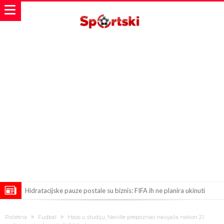
Hidratacijske pauze postale su biznis: FIFA ih ne planira ukinuti
Potpuni obračun – Barselona preotima najvažniji letnji transfer
Početna
Fudbal
Haos u studiju, Neville prepoznao navijača nakon 21