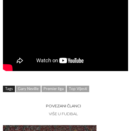
Tags
Gary Neville
Premier liga
Top Vijesti
POVEZANI ČLANCI
VIŠE U FUDBAL