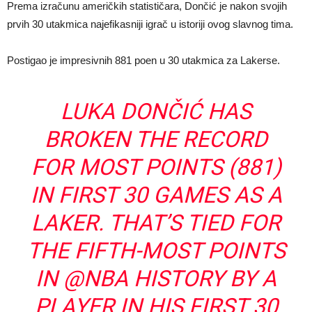
Prema izračunu američkih statističara, Dončić je nakon svojih
prvih 30 utakmica najefikasniji igrač u istoriji ovog slavnog tima.
Postigao je impresivnih 881 poen u 30 utakmica za Lakerse.
LUKA DONČIĆ HAS
BROKEN THE RECORD
FOR MOST POINTS (881)
IN FIRST 30 GAMES AS A
LAKER. THAT’S TIED FOR
THE FIFTH-MOST POINTS
IN
@NBA
HISTORY BY A
PLAYER IN HIS FIRST 30