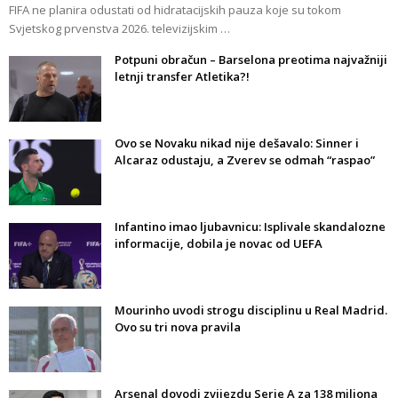
FIFA ne planira odustati od hidratacijskih pauza koje su tokom
Svjetskog prvenstva 2026. televizijskim …
Potpuni obračun – Barselona preotima najvažniji
letnji transfer Atletika?!
Ovo se Novaku nikad nije dešavalo: Sinner i
Alcaraz odustaju, a Zverev se odmah “raspao”
Infantino imao ljubavnicu: Isplivale skandalozne
informacije, dobila je novac od UEFA
Mourinho uvodi strogu disciplinu u Real Madrid.
Ovo su tri nova pravila
Arsenal dovodi zvijezdu Serie A za 138 miliona