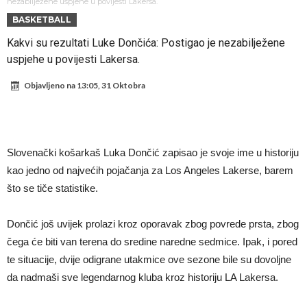
Atletika?!
Ovo se Novaku nikad nije dešavalo: Sinner i Alcaraz odustaju, a
nezabilježene uspjehe u povijesti Lakersa.
BASKETBALL
Zverev se odmah “raspao”
Infantino imao ljubavnicu: Isplivale skandalozne informacije, dobila je
Kakvi su rezultati Luke Dončića: Postigao je nezabilježene
novac od UEFA
Mourinho uvodi strogu disciplinu u Real Madrid. Ovo su tri nova
uspjehe u povijesti Lakersa.
pravila
Arsenal dovodi zvijezdu Serie A za 138 miliona eura?
Objavljeno na
13:05, 31 Oktobra
Francuski sudija optužen za porodično nasilje. Prijeti mu 18 mjeseci
zatvora
Jake Paul kreće u rušenje UFC-a
Mudrik se vratio na teren nakon više od 600 dana. Odmah ide na
Slovenački košarkaš Luka Dončić zapisao je svoje ime u historiju
posudbu?
Real Madrid odlučio: Endrick ide u Premier ligu!
kao jedno od najvećih pojačanja za Los Angeles Lakerse, barem
što se tiče statistike.
Dončić još uvijek prolazi kroz oporavak zbog povrede prsta, zbog
čega će biti van terena do sredine naredne sedmice. Ipak, i pored
te situacije, dvije odigrane utakmice ove sezone bile su dovoljne
da nadmaši sve legendarnog kluba kroz historiju LA Lakersa.