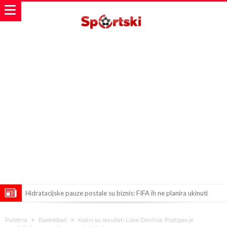
Hidratacijske pauze postale su biznis: FIFA ih ne planira ukinuti
Potpuni obračun – Barselona preotima najvažniji letnji transfer
Početna
Basketball
Kakvi su rezultati Luke Dončića: Postigao je