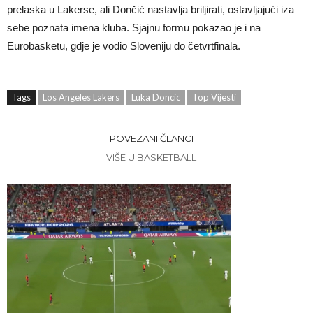
prelaska u Lakerse, ali Dončić nastavlja briljirati, ostavljajući iza
sebe poznata imena kluba. Sjajnu formu pokazao je i na
Eurobasketu, gdje je vodio Sloveniju do četvrtfinala.
Tags
Los Angeles Lakers
Luka Doncic
Top Vijesti
POVEZANI ČLANCI
VIŠE U BASKETBALL