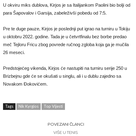
U okviru miks dublova, Kirjos je sa Italijankom Paolini bio bolji od
para Šapovalov i Garsija, zabeleživši pobedu od 7:5.
Pre te duge pauze, Kirjos je poslednji put igrao na turniru u Tokiju
u oktobru 2022. godine. Tada je u četvrtfinalu bez borbe predao
meč Tejloru Fricu zbog povrede ručnog zgloba koja ga je mučila
26 meseci.
Predstojećeg vikenda, Kirjos će nastupiti na turniru serije 250 u
Brizbejnu gde će se okušati u singlu, ali i u dublu zajedno sa
Novakom Đokovićem.
Tags
Nik Kyrgios
Top Vijesti
POVEZANI ČLANCI
VIŠE U TENIS