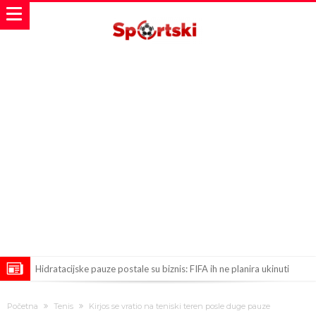
Hidratacijske pauze postale su biznis: FIFA ih ne planira ukinuti
Potpuni obračun – Barselona preotima najvažniji letnji transfer
Početna
Tenis
Kirjos se vratio na teniski teren posle duge pauze