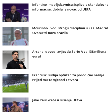
Infantino imao ljubavnicu: Isplivale skandalozne
informacije, dobila je novac od UEFA
Mourinho uvodi strogu disciplinu u Real Madrid.
Ovo su tri nova pravila
Arsenal dovodi zvijezdu Serie A za 138 miliona
eura?
Francuski sudija optužen za porodično nasilje.
Prijeti mu 18 mjeseci zatvora
Jake Paul kreće u rušenje UFC-a