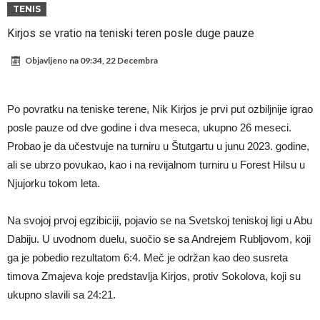
Atletika?!
Ovo se Novaku nikad nije dešavalo: Sinner i Alcaraz odustaju, a
TENIS
Zverev se odmah “raspao”
Infantino imao ljubavnicu: Isplivale skandalozne informacije, dobila je
Kirjos se vratio na teniski teren posle duge pauze
novac od UEFA
Mourinho uvodi strogu disciplinu u Real Madrid. Ovo su tri nova
Objavljeno na
09:34, 22 Decembra
pravila
Arsenal dovodi zvijezdu Serie A za 138 miliona eura?
Francuski sudija optužen za porodično nasilje. Prijeti mu 18 mjeseci
Po povratku na teniske terene, Nik Kirjos je prvi put ozbiljnije igrao
zatvora
Jake Paul kreće u rušenje UFC-a
posle pauze od dve godine i dva meseca, ukupno 26 meseci.
Probao je da učestvuje na turniru u Štutgartu u junu 2023. godine,
Mudrik se vratio na teren nakon više od 600 dana. Odmah ide na
ali se ubrzo povukao, kao i na revijalnom turniru u Forest Hilsu u
posudbu?
Real Madrid odlučio: Endrick ide u Premier ligu!
Njujorku tokom leta.
Na svojoj prvoj egzibiciji, pojavio se na Svetskoj teniskoj ligi u Abu
Dabiju. U uvodnom duelu, suočio se sa Andrejem Rubljovom, koji
ga je pobedio rezultatom 6:4. Meč je održan kao deo susreta
timova Zmajeva koje predstavlja Kirjos, protiv Sokolova, koji su
ukupno slavili sa 24:21.