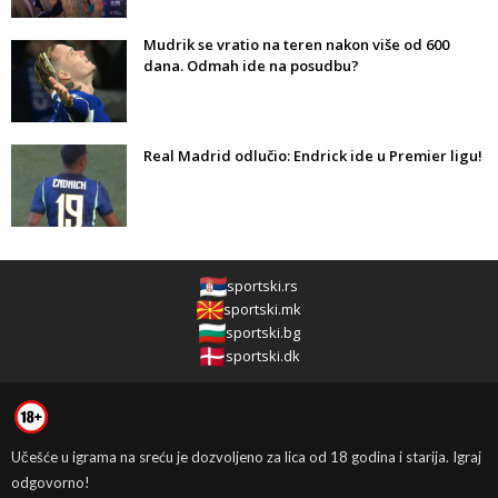
Mudrik se vratio na teren nakon više od 600
dana. Odmah ide na posudbu?
Real Madrid odlučio: Endrick ide u Premier ligu!
sportski.rs
sportski.mk
sportski.bg
sportski.dk
Učešće u igrama na sreću je dozvoljeno za lica od 18 godina i starija. Igraj
odgovorno!