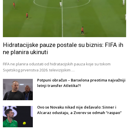
Hidratacijske pauze postale su biznis: FIFA ih
ne planira ukinuti
FIFA ne planira odustati od hidratacijskih pauza koje su tokom
Svjetskog prvenstva 2026. televizijskim …
Potpuni obračun – Barselona preotima najvažniji
letnji transfer Atletika?!
Ovo se Novaku nikad nije dešavalo: Sinner i
Alcaraz odustaju, a Zverev se odmah “raspao”