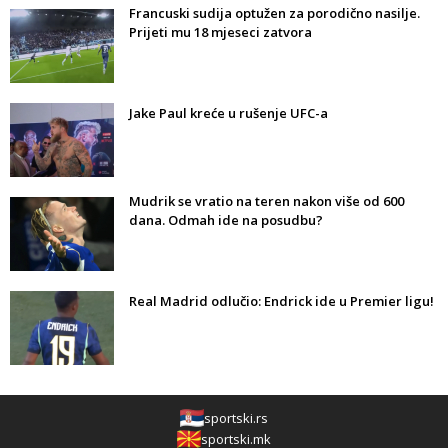
Francuski sudija optužen za porodično nasilje.
Prijeti mu 18 mjeseci zatvora
Jake Paul kreće u rušenje UFC-a
Mudrik se vratio na teren nakon više od 600
dana. Odmah ide na posudbu?
Real Madrid odlučio: Endrick ide u Premier ligu!
sportski.rs
sportski.mk