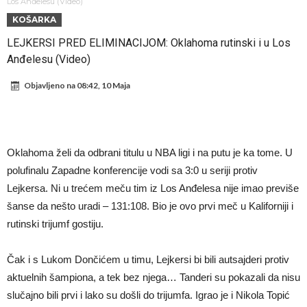
Atletika?!
Ovo se Novaku nikad nije dešavalo: Sinner i Alcaraz odustaju, a
Los Anđelesu (Video)
KOŠARKA
Zverev se odmah “raspao”
Infantino imao ljubavnicu: Isplivale skandalozne informacije, dobila je
LEJKERSI PRED ELIMINACIJOM: Oklahoma rutinski i u Los
novac od UEFA
Mourinho uvodi strogu disciplinu u Real Madrid. Ovo su tri nova
Anđelesu (Video)
pravila
Arsenal dovodi zvijezdu Serie A za 138 miliona eura?
Objavljeno na
08:42, 10 Maja
Francuski sudija optužen za porodično nasilje. Prijeti mu 18 mjeseci
zatvora
Jake Paul kreće u rušenje UFC-a
Mudrik se vratio na teren nakon više od 600 dana. Odmah ide na
Oklahoma želi da odbrani titulu u NBA ligi i na putu je ka tome. U
posudbu?
Real Madrid odlučio: Endrick ide u Premier ligu!
polufinalu Zapadne konferencije vodi sa 3:0 u seriji protiv
Lejkersa. Ni u trećem meču tim iz Los Anđelesa nije imao previše
šanse da nešto uradi – 131:108. Bio je ovo prvi meč u Kaliforniji i
rutinski trijumf gostiju.
Čak i s Lukom Dončićem u timu, Lejkersi bi bili autsajderi protiv
aktuelnih šampiona, a tek bez njega… Tanderi su pokazali da nisu
slučajno bili prvi i lako su došli do trijumfa. Igrao je i Nikola Topić