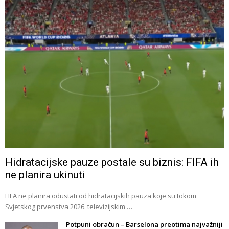
Hidratacijske pauze postale su biznis: FIFA ih
ne planira ukinuti
FIFA ne planira odustati od hidratacijskih pauza koje su tokom
Svjetskog prvenstva 2026. televizijskim …
Potpuni obračun – Barselona preotima najvažniji