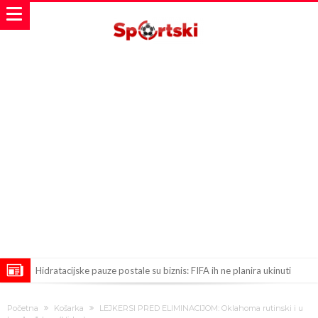
Hidratacijske pauze postale su biznis: FIFA ih ne planira ukinuti
Potpuni obračun – Barselona preotima najvažniji letnji transfer
Početna
Košarka
LEJKERSI PRED ELIMINACIJOM: Oklahoma rutinski i u