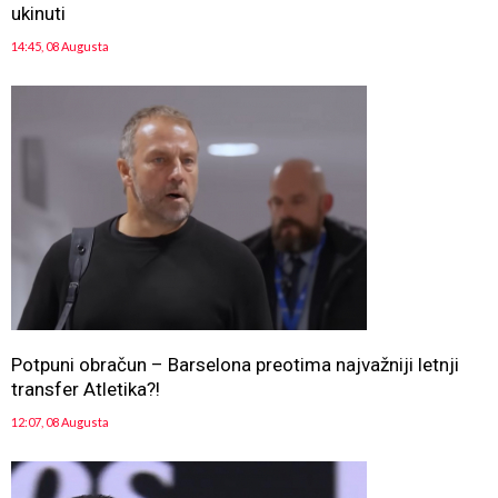
ukinuti
14:45, 08 Augusta
Potpuni obračun – Barselona preotima najvažniji letnji
transfer Atletika?!
12:07, 08 Augusta