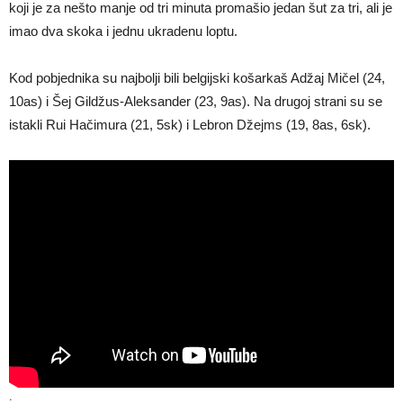
koji je za nešto manje od tri minuta promašio jedan šut za tri, ali je
imao dva skoka i jednu ukradenu loptu.
Kod pobjednika su najbolji bili belgijski košarkaš Adžaj Mičel (24,
10as) i Šej Gildžus-Aleksander (23, 9as). Na drugoj strani su se
istakli Rui Hačimura (21, 5sk) i Lebron Džejms (19, 8as, 6sk).
.