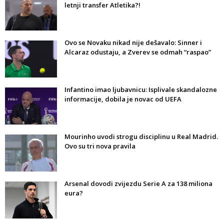
letnji transfer Atletika?!
Ovo se Novaku nikad nije dešavalo: Sinner i
Alcaraz odustaju, a Zverev se odmah “raspao”
Infantino imao ljubavnicu: Isplivale skandalozne
informacije, dobila je novac od UEFA
Mourinho uvodi strogu disciplinu u Real Madrid.
Ovo su tri nova pravila
Arsenal dovodi zvijezdu Serie A za 138 miliona
eura?