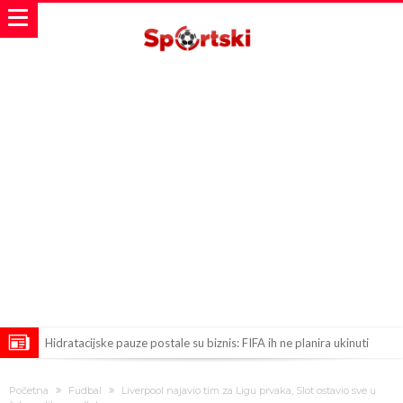
Hidratacijske pauze postale su biznis: FIFA ih ne planira ukinuti
Potpuni obračun – Barselona preotima najvažniji letnji transfer
Početna
Fudbal
Liverpool najavio tim za Ligu prvaka, Slot ostavio sve u