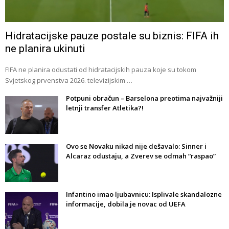
Hidratacijske pauze postale su biznis: FIFA ih
ne planira ukinuti
FIFA ne planira odustati od hidratacijskih pauza koje su tokom
Svjetskog prvenstva 2026. televizijskim …
Potpuni obračun – Barselona preotima najvažniji
letnji transfer Atletika?!
Ovo se Novaku nikad nije dešavalo: Sinner i
Alcaraz odustaju, a Zverev se odmah “raspao”
Infantino imao ljubavnicu: Isplivale skandalozne
informacije, dobila je novac od UEFA