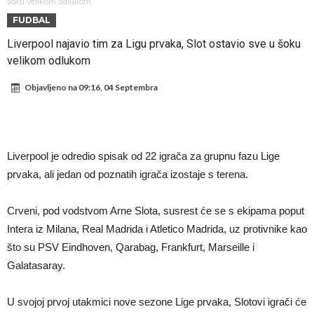
Atletika?!
Ovo se Novaku nikad nije dešavalo: Sinner i Alcaraz odustaju, a
šoku velikom odlukom
FUDBAL
Zverev se odmah “raspao”
Infantino imao ljubavnicu: Isplivale skandalozne informacije, dobila je
Liverpool najavio tim za Ligu prvaka, Slot ostavio sve u šoku
novac od UEFA
Mourinho uvodi strogu disciplinu u Real Madrid. Ovo su tri nova
velikom odlukom
pravila
Arsenal dovodi zvijezdu Serie A za 138 miliona eura?
Objavljeno na
09:16, 04 Septembra
Francuski sudija optužen za porodično nasilje. Prijeti mu 18 mjeseci
zatvora
Jake Paul kreće u rušenje UFC-a
Mudrik se vratio na teren nakon više od 600 dana. Odmah ide na
Liverpool je odredio spisak od 22 igrača za grupnu fazu Lige
posudbu?
Real Madrid odlučio: Endrick ide u Premier ligu!
prvaka, ali jedan od poznatih igrača izostaje s terena.
Crveni, pod vodstvom Arne Slota, susrest će se s ekipama poput
Intera iz Milana, Real Madrida i Atletico Madrida, uz protivnike kao
što su PSV Eindhoven, Qarabag, Frankfurt, Marseille i
Galatasaray.
U svojoj prvoj utakmici nove sezone Lige prvaka, Slotovi igrači će