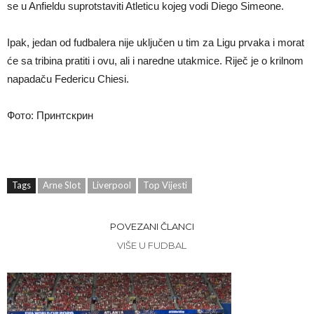
se u Anfieldu suprotstaviti Atleticu kojeg vodi Diego Simeone.
Ipak, jedan od fudbalera nije uključen u tim za Ligu prvaka i morat
će sa tribina pratiti i ovu, ali i naredne utakmice. Riječ je o krilnom
napadaču Federicu Chiesi.
Фото: Принтскрин
Tags
Arne Slot
Liverpool
Top Vijesti
POVEZANI ČLANCI
VIŠE U FUDBAL