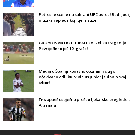
Potresne scene na sahrani UFC borca! Red ljudi,
muzika i aplauz koji tjera suze
GROM USMRTIO FUDBALERA: Velika tragedija!
Povrijeđeno još 12 igrača!
Mediji u Španiji konačno obznanili dugo
očekivanu odluku: Vinicius Junior je donio svoj
izbor!
Гимараeš uspješno prošao ljekarske preglede u
Arsenalu