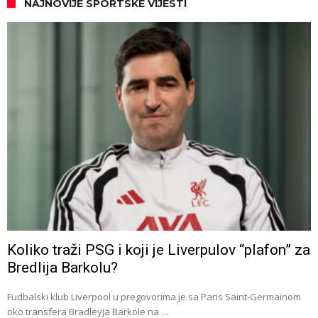
NAJNOVIJE SPORTSKE VIJESTI
Koliko traži PSG i koji je Liverpulov “plafon” za
Bredlija Barkolu?
Fudbalski klub Liverpool u pregovorima je sa Paris Saint-Germainom
oko transfera Bradleyja Barkole na …