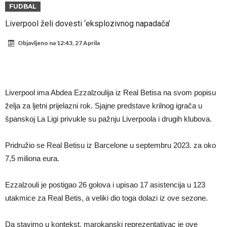
Zašto je nepoznati italijanski petoligaš dobio nevjerovatan stadion
FUDBAL
od 62 miliona eura?
Veliki udarac za Barcelonu: Junak finala Svjetskog prvenstva želi otići
Liverpool želi dovesti ‘eksplozivnog napadača’
Deco nije posjetio Madrid samo zbog Alvareza, Barcelona planira
Objavljeno na
12:43, 27 Aprila
historijski transfer?
Kapiten slavnog kluba ubijen u napadu ispred svoje kuće, nacija
zahtijeva pravdu.
Potresne scene na sahrani UFC borca! Red ljudi, muzika i aplauz koji
tjera suze
GROM USMRTIO FUDBALERA: Velika tragedija! Povrijeđeno još 12
Liverpool ima Abdea Ezzalzoulija iz Real Betisa na svom popisu
igrača!
Mediji u Španiji konačno obznanili dugo očekivanu odluku: Vinicius
želja za ljetni prijelazni rok. Sjajne predstave krilnog igrača u
španskoj La Ligi privukle su pažnju Liverpoola i drugih klubova.
Junior je donio svoj izbor!
Гимараeš uspješno prošao ljekarske preglede u Arsenalu
Pridružio se Real Betisu iz Barcelone u septembru 2023. za oko
7,5 miliona eura.
Ezzalzouli je postigao 26 golova i upisao 17 asistencija u 123
utakmice za Real Betis, a veliki dio toga dolazi iz ove sezone.
Da stavimo u kontekst, marokanski reprezentativac je ove