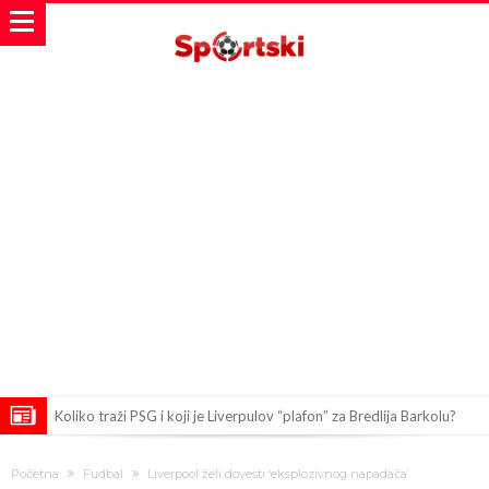
Koliko traži PSG i koji je Liverpulov “plafon” za Bredlija Barkolu?
Prva ponuda za Rafaela Leaa – odbijena!
Početna
Fudbal
Liverpool želi dovesti ‘eksplozivnog napadača’