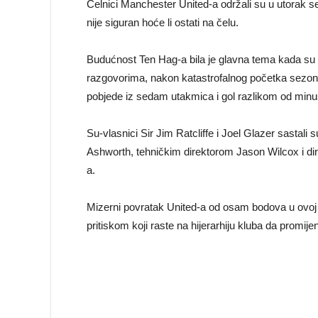
Čelnici Manchester United-a održali su u utorak s
nije siguran hoće li ostati na čelu.
Budućnost Ten Hag-a bila je glavna tema kada su 
razgovorima, nakon katastrofalnog početka sezone 
pobjede iz sedam utakmica i gol razlikom od minus
Su-vlasnici Sir Jim Ratcliffe i Joel Glazer sast
Ashworth, tehničkim direktorom Jason Wilcox i dir
a.
Mizerni povratak United-a od osam bodova u ovoj fa
pritiskom koji raste na hijerarhiju kluba da promi