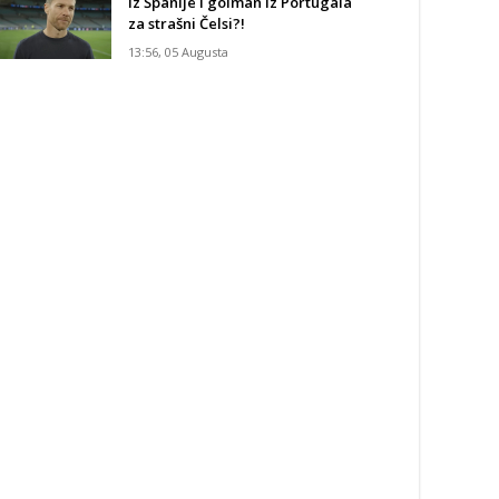
iz Španije i golman iz Portugala
za strašni Čelsi?!
13:56, 05 Augusta