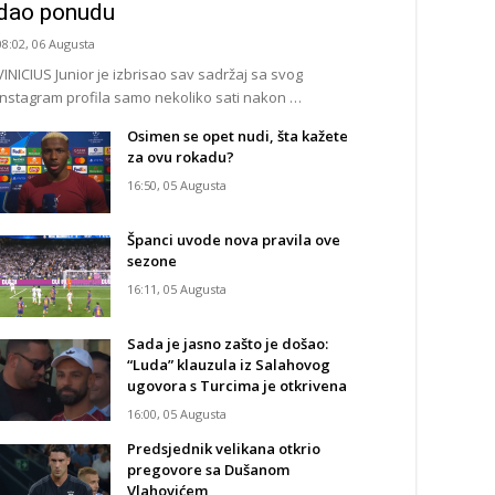
dao ponudu
08:02, 06 Augusta
VINICIUS Junior je izbrisao sav sadržaj sa svog
Instagram profila samo nekoliko sati nakon …
Osimen se opet nudi, šta kažete
za ovu rokadu?
16:50, 05 Augusta
Španci uvode nova pravila ove
sezone
16:11, 05 Augusta
Sada je jasno zašto je došao:
“Luda” klauzula iz Salahovog
ugovora s Turcima je otkrivena
16:00, 05 Augusta
Predsjednik velikana otkrio
pregovore sa Dušanom
Vlahovićem