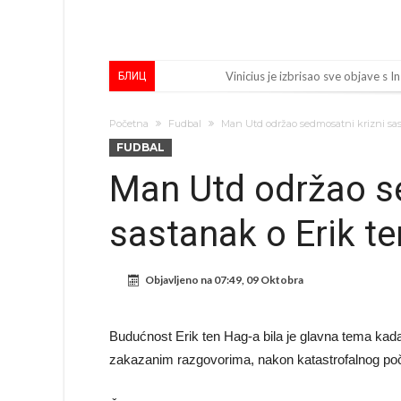
Vinicius je izbrisao sve objave s
БЛИЦ
Osimen se opet nudi, šta kažete 
Početna
Fudbal
Man Utd održao sedmosatni krizni sas
Španci uvode nova pravila ove s
FUDBAL
Sada je jasno zašto je došao: “Lu
Man Utd održao s
Predsjednik velikana otkrio pre
sastanak o Erik t
Ronaldo objavio slike iz garaže. “
Ostvariće se velika želja Diega S
Objavljeno na
07:49, 09 Oktobra
Nejmar potpuno izgubio glavu, št
Dok Real čeka Vinisijusa, Perez upr
Budućnost Erik ten Hag-a bila je glavna tema kad
Ćabi sastavlja kockice, lijevi bek i
zakazanim razgovorima, nakon katastrofalnog poč