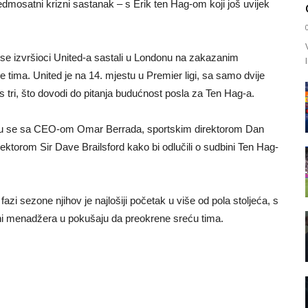
edmosatni krizni sastanak – s Erik ten Hag-om koji još uvijek
se izvršioci United-a sastali u Londonu na zakazanim
tima. United je na 14. mjestu u Premier ligi, sa samo dvije
 tri, što dovodi do pitanja budućnost posla za Ten Hag-a.
ali su se sa CEO-om Omar Berrada, sportskim direktorom Dan
ektorom Sir Dave Brailsford kako bi odlučili o sudbini Ten Hag-
zi sezone njihov je najlošiji početak u više od pola stoljeća, s
jeni menadžera u pokušaju da preokrene sreću tima.