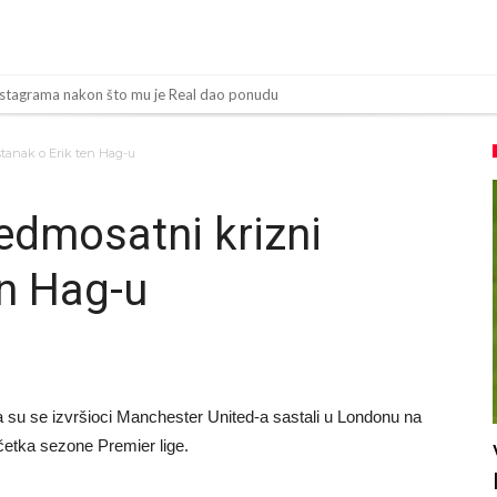
 Instagrama nakon što mu je Real dao ponudu
za ovu rokadu?
tanak o Erik ten Hag-u
ezone
da” klauzula iz Salahovog ugovora s Turcima je otkrivena
edmosatni krizni
govore sa Dušanom Vlahovićem
en Hag-u
Moje igračke”
imeonea? Atletico kreće po argentinsku zvijezdu
a mu ovo treba? (Video)
avo završio najskuplji transfer u historiji!
a su se izvršioci Manchester United-a sastali u Londonu na
z Španije i golman iz Portugala za strašni Čelsi?!
etka sezone Premier lige.