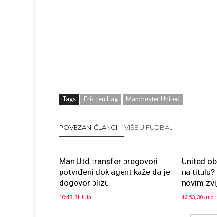
Tags
Erik ten Hag
Manchester United
POVEZANI ČLANCI
VIŠE U FUDBAL
Man Utd transfer pregovori
United ob
potvrđeni dok agent kaže da je
na titulu
dogovor blizu
novim zv
10:43, 31 Jula
13:53, 30 Jula