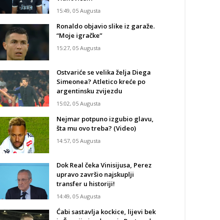
15:49, 05 Augusta
Ronaldo objavio slike iz garaže.
“Moje igračke”
15:27, 05 Augusta
Ostvariće se velika želja Diega
Simeonea? Atletico kreće po
argentinsku zvijezdu
15:02, 05 Augusta
Nejmar potpuno izgubio glavu,
šta mu ovo treba? (Video)
14:57, 05 Augusta
Dok Real čeka Vinisijusa, Perez
upravo završio najskuplji
transfer u historiji!
14:49, 05 Augusta
Ćabi sastavlja kockice, lijevi bek