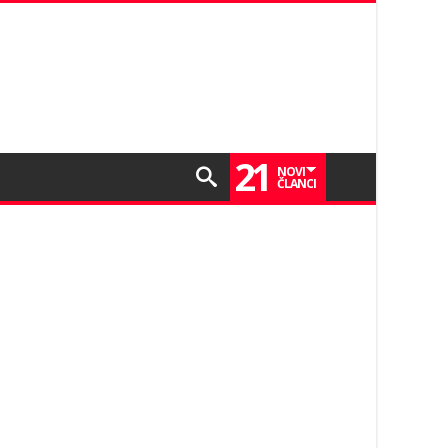
21
NOVI
ČLANCI