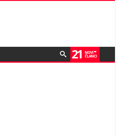
21
NOVI
ČLANCI