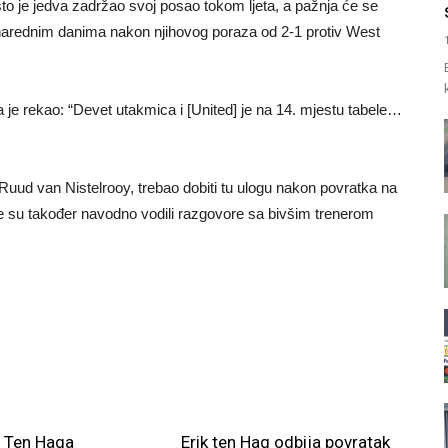
o je jedva zadržao svoj posao tokom ljeta, a pažnja će se
narednim danima nakon njihovog poraza od 2-1 protiv West
je rekao: “Devet utakmica i [United] je na 14. mjestu tabele…
Ruud van Nistelrooy, trebao dobiti tu ulogu nakon povratka na
ije su također navodno vodili razgovore sa bivšim trenerom
 Ten Haga
Erik ten Hag odbija povratak