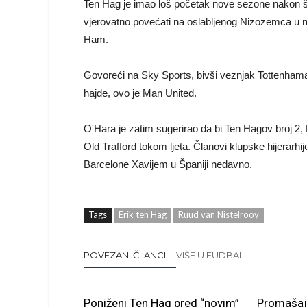
Ten Hag je imao loš početak nove sezone nakon št
vjerovatno povećati na oslabljenog Nizozemca u 
Ham.
Govoreći na Sky Sports, bivši veznjak Tottenhama 
hajde, ovo je Man United.
O'Hara je zatim sugerirao da bi Ten Hagov broj 2, 
Old Trafford tokom ljeta. Članovi klupske hijerarh
Barcelone Xavijem u Španiji nedavno.
Tags
Erik ten Hag
Ruud van Nistelrooy
POVEZANI ČLANCI
VIŠE U FUDBAL
Poniženi Ten Hag pred “novim”
Promašaj