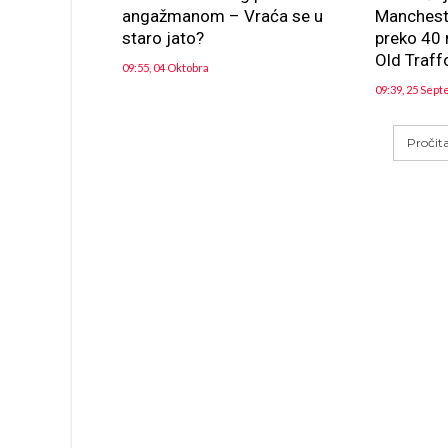
angažmanom – Vraća se u
Manchest
staro jato?
preko 40 
Old Traffo
09:55, 04 Oktobra
09:39, 25 Sep
Pročit