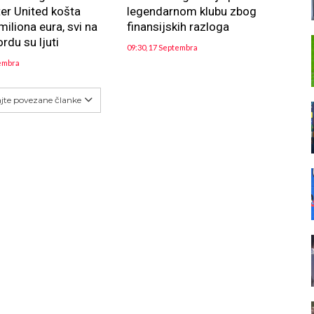
er United košta
legendarnom klubu zbog
miliona eura, svi na
finansijskih razloga
rdu su ljuti
09:30, 17 Septembra
tembra
ajte povezane članke