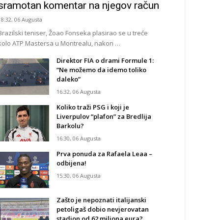
sramotan komentar na njegov račun
18:32, 06 Augusta
Brazilski teniser, Žoao Fonseka plasirao se u treće
kolo ATP Mastersa u Montrealu, nakon …
Direktor FIA o drami Formule 1:
“Ne možemo da idemo toliko
daleko”
16:32, 06 Augusta
Koliko traži PSG i koji je
Liverpulov “plafon” za Bredlija
Barkolu?
16:30, 06 Augusta
Prva ponuda za Rafaela Leaa –
odbijena!
15:30, 06 Augusta
Zašto je nepoznati italijanski
petoligaš dobio nevjerovatan
stadion od 62 miliona eura?