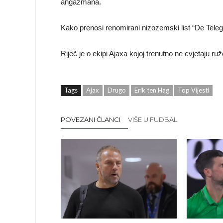
angažmana.
Kako prenosi renomirani nizozemski list “De Telegr
Riječ je o ekipi Ajaxa kojoj trenutno ne cvjetaju ruž
Tags
Ajax
Drugo
Erik ten Hag
Top Vijesti
POVEZANI ČLANCI
VIŠE U FUDBAL