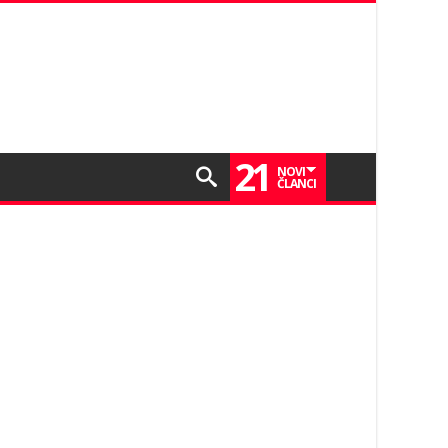
21
NOVI
ČLANCI