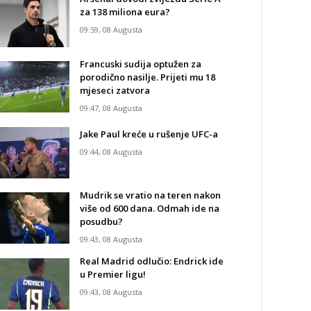
za 138 miliona eura?
09:59, 08 Augusta
Francuski sudija optužen za
porodično nasilje. Prijeti mu 18
mjeseci zatvora
09:47, 08 Augusta
Jake Paul kreće u rušenje UFC-a
09:44, 08 Augusta
Mudrik se vratio na teren nakon
više od 600 dana. Odmah ide na
posudbu?
09:43, 08 Augusta
Real Madrid odlučio: Endrick ide
u Premier ligu!
09:43, 08 Augusta