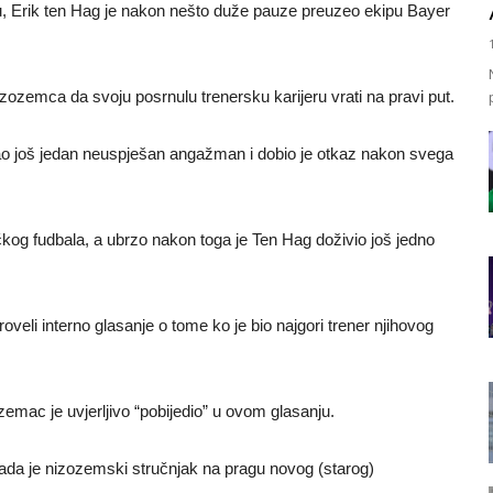
 Erik ten Hag je nakon nešto duže pauze preuzeo ekipu Bayer
zozemca da svoju posrnulu trenersku karijeru vrati na pravi put.
mao još jedan neuspješan angažman i dobio je otkaz nakon svega
ačkog fudbala, a ubrzo nakon toga je Ten Hag doživio još jedno
eli interno glasanje o tome ko je bio najgori trener njihovog
zemac je uvjerljivo “pobijedio” u ovom glasanju.
sada je nizozemski stručnjak na pragu novog (starog)