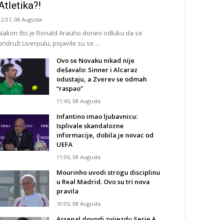
Atletika?!
12:07, 08 Augusta
Nakon što je Ronald Arauho doneo odluku da se
pridruži Liverpulu, pojavile su se …
Ovo se Novaku nikad nije
dešavalo: Sinner i Alcaraz
odustaju, a Zverev se odmah
“raspao”
11:45, 08 Augusta
Infantino imao ljubavnicu:
Isplivale skandalozne
informacije, dobila je novac od
UEFA
11:06, 08 Augusta
Mourinho uvodi strogu disciplinu
u Real Madrid. Ovo su tri nova
pravila
10:05, 08 Augusta
Arsenal dovodi zvijezdu Serie A