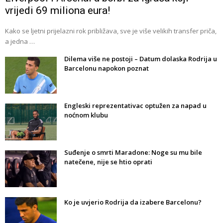
vrijedi 69 miliona eura!
Kako se ljetni prijelazni rok približava, sve je više velikih transfer priča,
a jedna …
Dilema više ne postoji – Datum dolaska Rodrija u
Barcelonu napokon poznat
Engleski reprezentativac optužen za napad u
noćnom klubu
Suđenje o smrti Maradone: Noge su mu bile
natečene, nije se htio oprati
Ko je uvjerio Rodrija da izabere Barcelonu?