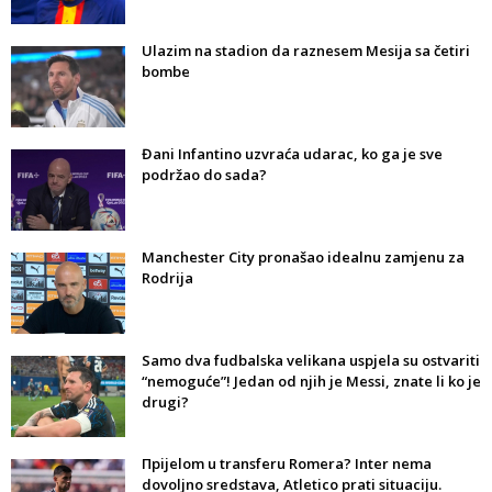
Ulazim na stadion da raznesem Mesija sa četiri
bombe
Đani Infantino uzvraća udarac, ko ga je sve
podržao do sada?
Manchester City pronašao idealnu zamjenu za
Rodrija
Samo dva fudbalska velikana uspjela su ostvariti
“nemoguće”! Jedan od njih je Messi, znate li ko je
drugi?
Прijelom u transferu Romera? Inter nema
dovoljno sredstava, Atletico prati situaciju.