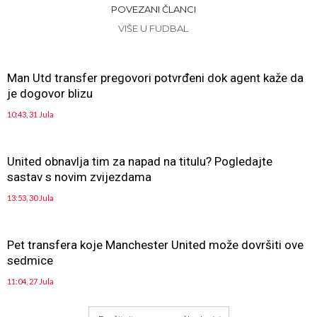
POVEZANI ČLANCI
VIŠE U FUDBAL
Man Utd transfer pregovori potvrđeni dok agent kaže da
je dogovor blizu
10:43, 31 Jula
United obnavlja tim za napad na titulu? Pogledajte
sastav s novim zvijezdama
13:53, 30 Jula
Pet transfera koje Manchester United može dovršiti ove
sedmice
11:04, 27 Jula