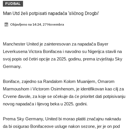
napokon poznat
Engleski reprezentativac optužen za napad u noćnom klubu
FUDBAL
Suđenje o smrti Maradone: Noge su mu bile natečene, nije se htio
Man Utd želi potpisati napadača ‘sličnog Drogbi’
oprati
Ko je uvjerio Rodrija da izabere Barcelonu?
Objavljeno na
14:24, 27 Novembra
Ulazim na stadion da raznesem Mesija sa četiri bombe
Đani Infantino uzvraća udarac, ko ga je sve podržao do sada?
Manchester United je zainteresovan za napadača Bayer
Manchester City pronašao idealnu zamjenu za Rodrija
Leverkusena Victora Bonifacea i navodno su Nigerijca stavili na
svoj popis od četiri opcije za 2025. godinu, prema izvještaju Sky
Samo dva fudbalska velikana uspjela su ostvariti “nemoguće”! Jedan
Germany.
od njih je Messi, znate li ko je drugi?
Прijelom u transferu Romera? Inter nema dovoljno sredstava,
Atletico prati situaciju.
Boniface, zajedno sa Randalom Kolom Muanijem, Omarom
Marmoushom i Victorom Osimhenom, je identifikovan kao cilj za
Crvene đavole, za koje se očekuje da će prioritet dati potpisivanju
novog napadača i lijevog beka u 2025. godini.
Prema Sky Germany, United bi morao platiti značajnu naknadu
da bi osigurao Bonifaceove usluge nakon sezone, jer je on pod