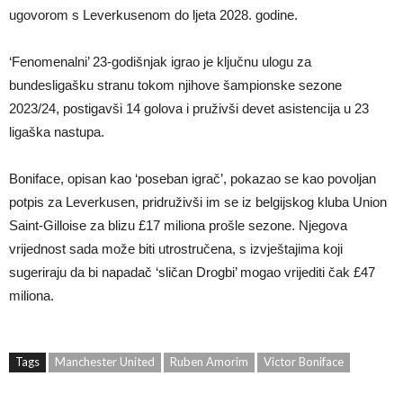
ugovorom s Leverkusenom do ljeta 2028. godine.
‘Fenomenalni’ 23-godišnjak igrao je ključnu ulogu za
bundesligašku stranu tokom njihove šampionske sezone
2023/24, postigavši 14 golova i pruživši devet asistencija u 23
ligaška nastupa.
Boniface, opisan kao ‘poseban igrač’, pokazao se kao povoljan
potpis za Leverkusen, pridruživši im se iz belgijskog kluba Union
Saint-Gilloise za blizu £17 miliona prošle sezone. Njegova
vrijednost sada može biti utrostručena, s izvještajima koji
sugeriraju da bi napadač ‘sličan Drogbi’ mogao vrijediti čak £47
miliona.
Tags
Manchester United
Ruben Amorim
Victor Boniface