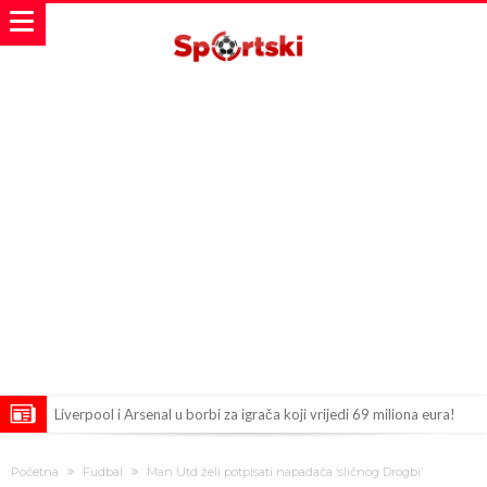
Liverpool i Arsenal u borbi za igrača koji vrijedi 69 miliona eura!
Dilema više ne postoji – Datum dolaska Rodrija u Barcelonu
Početna
Fudbal
Man Utd želi potpisati napadača ‘sličnog Drogbi’