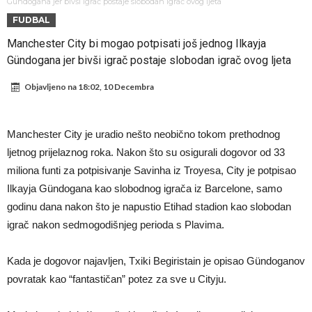
Sada je jasno zašto je došao: “Luda” klauzula iz Salahovog ugovora s
Gündogana jer bivši igrač postaje slobodan igrač ovog ljeta
FUDBAL
Turcima je otkrivena
Predsjednik velikana otkrio pregovore sa Dušanom Vlahovićem
Manchester City bi mogao potpisati još jednog Ilkayja
Ronaldo objavio slike iz garaže. “Moje igračke”
Gündogana jer bivši igrač postaje slobodan igrač ovog ljeta
Ostvariće se velika želja Diega Simeonea? Atletico kreće po
Objavljeno na
18:02, 10 Decembra
argentinsku zvijezdu
Nejmar potpuno izgubio glavu, šta mu ovo treba? (Video)
Dok Real čeka Vinisijusa, Perez upravo završio najskuplji transfer u
Manchester City je uradio nešto neobično tokom prethodnog
historiji!
Ćabi sastavlja kockice, lijevi bek iz Španije i golman iz Portugala za
ljetnog prijelaznog roka. Nakon što su osigurali dogovor od 33
strašni Čelsi?!
FIFA u velikom previranju! Infantino svojim potezom iznenadio
miliona funti za potpisivanje Savinha iz Troyesa, City je potpisao
Ilkayja Gündogana kao slobodnog igrača iz Barcelone, samo
fudbalski svijet
godinu dana nakon što je napustio Etihad stadion kao slobodan
igrač nakon sedmogodišnjeg perioda s Plavima.
Kada je dogovor najavljen, Txiki Begiristain je opisao Gündoganov
povratak kao “fantastičan” potez za sve u Cityju.