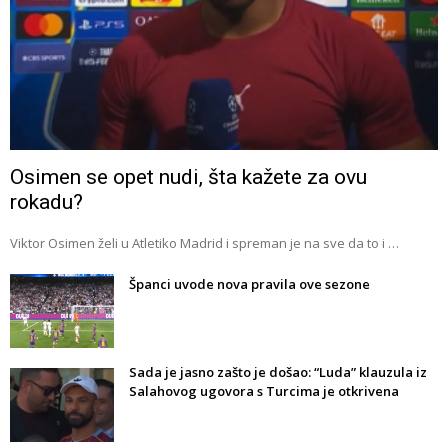
Osimen se opet nudi, šta kažete za ovu
rokadu?
Viktor Osimen želi u Atletiko Madrid i spreman je na sve da to i …
Španci uvode nova pravila ove sezone
Sada je jasno zašto je došao: “Luda” klauzula iz
Salahovog ugovora s Turcima je otkrivena