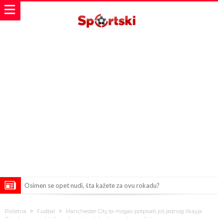
Osimen se opet nudi, šta kažete za ovu rokadu?
Španci uvode nova pravila ove sezone
Početna
Fudbal
Manchester City bi mogao potpisati još jednog Ilkayja