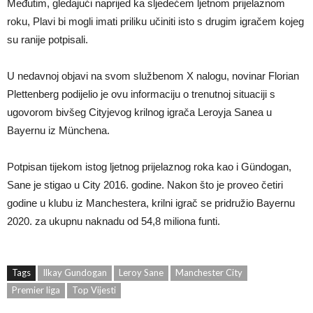
Međutim, gledajući naprijed ka sljedećem ljetnom prijelaznom
roku, Plavi bi mogli imati priliku učiniti isto s drugim igračem kojeg
su ranije potpisali.
U nedavnoj objavi na svom službenom X nalogu, novinar Florian
Plettenberg podijelio je ovu informaciju o trenutnoj situaciji s
ugovorom bivšeg Cityjevog krilnog igrača Leroyja Sanea u
Bayernu iz Münchena.
Potpisan tijekom istog ljetnog prijelaznog roka kao i Gündogan,
Sane je stigao u City 2016. godine. Nakon što je proveo četiri
godine u klubu iz Manchestera, krilni igrač se pridružio Bayernu
2020. za ukupnu naknadu od 54,8 miliona funti.
Tags
Ilkay Gundogan
Leroy Sane
Manchester City
Premier liga
Top Vijesti