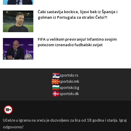
Ćabi sastavlja kockice, lijevi bek iz Španije i
golman iz Portugala za strašni Čelsi?!
FIFA u velikom previranju! Infantino svojim
potezom iznenadio fudbalski svijet
sportski.rs
sportski.mk
sportski.bg
sportski.dk
Učešće u igrama na sreću je dozvoljeno za lica od 18 godina i starija. Igraj
odgovorno!