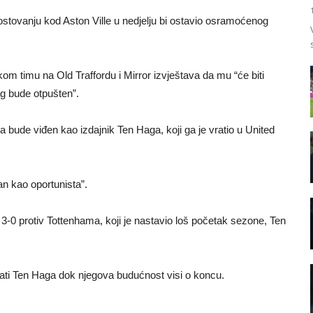
stovanju kod Aston Ville u nedjelju bi ostavio osramoćenog
om timu na Old Traffordu i Mirror izvještava da mu “će biti
g bude otpušten”.
a bude viđen kao izdajnik Ten Haga, koji ga je vratio u United
zan kao oportunista”.
-0 protiv Tottenhama, koji je nastavio loš početak sezone, Ten
žati Ten Haga dok njegova budućnost visi o koncu.