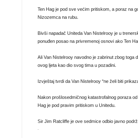
Ten Hag je pod sve većim pritiskom, a poraz na go
Nizozemca na rubu.
Bivši napadač Uniteda Van Nistelrooy je u trenersk
ponuđen posao na privremenoj osnovi ako Ten Ha
Ali Van Nistelrooy navodno je zabrinut zbog toga d
ovog ljeta kao dio svog tima u pozadini.
Izvještaj tvrdi da Van Nistelrooy “ne želi biti prika
Nakon prošlosedmičnog katastrofalnog poraza od 3
Hag je pod pravim pritiskom u Unitedu.
Sir Jim Ratcliffe je ove sedmice odbio javno podr
.