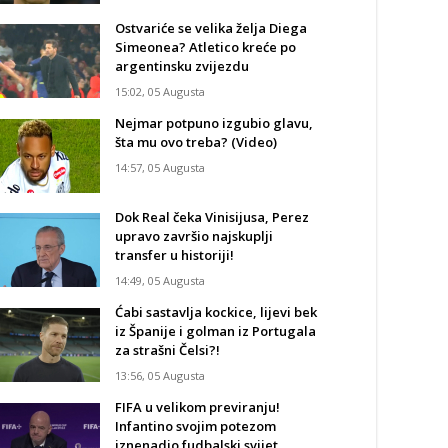
Ostvariće se velika želja Diega
Simeonea? Atletico kreće po
argentinsku zvijezdu
15:02, 05 Augusta
Nejmar potpuno izgubio glavu,
šta mu ovo treba? (Video)
14:57, 05 Augusta
Dok Real čeka Vinisijusa, Perez
upravo završio najskuplji
transfer u historiji!
14:49, 05 Augusta
Ćabi sastavlja kockice, lijevi bek
iz Španije i golman iz Portugala
za strašni Čelsi?!
13:56, 05 Augusta
FIFA u velikom previranju!
Infantino svojim potezom
iznenadio fudbalski svijet