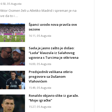
16:50, 05 Augusta
Viktor Osimen želi u Atletiko Madrid i spreman je na
sve da to i …
Španci uvode nova pravila ove
sezone
16:11, 05 Augusta
Sada je jasno zašto je došao:
“Luda” klauzula iz Salahovog
ugovora s Turcima je otkrivena
16:00, 05 Augusta
Predsjednik velikana otkrio
pregovore sa Dušanom
Vlahovićem
15:49, 05 Augusta
Ronaldo objavio slike iz garaže.
“Moje igračke”
15:27, 05 Augusta