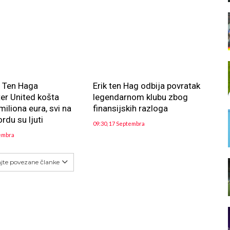
 Ten Haga
Erik ten Hag odbija povratak
er United košta
legendarnom klubu zbog
miliona eura, svi na
finansijskih razloga
rdu su ljuti
09:30, 17 Septembra
tembra
ajte povezane članke