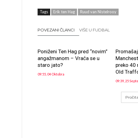
Tags
Erik ten Hag
Ruud van Nistelrooy
POVEZANI ČLANCI
VIŠE U FUDBAL
Poniženi Ten Hag pred “novim”
Promašaj
angažmanom – Vraća se u
Manchest
staro jato?
preko 40 
Old Traffo
09:55, 04 Oktobra
09:39, 25 Sep
Pročit