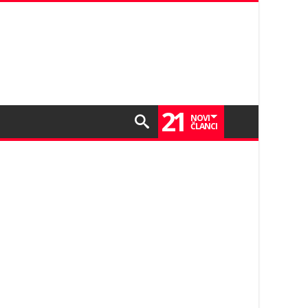
21
NOVI
ČLANCI