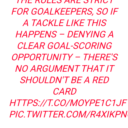
THE RULES ARE STRICT
FOR GOALKEEPERS, SO IF
A TACKLE LIKE THIS
HAPPENS – DENYING A
CLEAR GOAL-SCORING
OPPORTUNITY – THERE'S
NO ARGUMENT THAT IT
SHOULDN'T BE A RED
CARD
HTTPS://T.CO/MOYPE1C1JF
PIC.TWITTER.COM/R4XIKPN