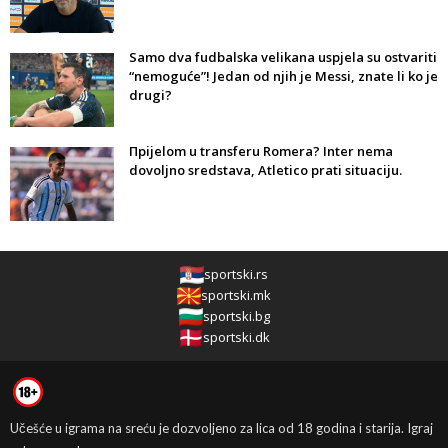
Samo dva fudbalska velikana uspjela su ostvariti
“nemoguće”! Jedan od njih je Messi, znate li ko je
drugi?
Прijelom u transferu Romera? Inter nema
dovoljno sredstava, Atletico prati situaciju.
sportski.rs
sportski.mk
sportski.bg
sportski.dk
Učešće u igrama na sreću je dozvoljeno za lica od 18 godina i starija. Igraj