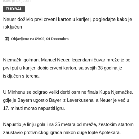
napokon poznat
Engleski reprezentativac optužen za napad u noćnom klubu
kako je isključen
FUDBAL
Suđenje o smrti Maradone: Noge su mu bile natečene, nije se htio
Neuer doživio prvi crveni karton u karijeri, pogledajte kako je
oprati
Ko je uvjerio Rodrija da izabere Barcelonu?
isključen
Ulazim na stadion da raznesem Mesija sa četiri bombe
Objavljeno na
09:02, 04 Decembra
Đani Infantino uzvraća udarac, ko ga je sve podržao do sada?
Manchester City pronašao idealnu zamjenu za Rodrija
Njemački golman, Manuel Neuer, legendarni čuvar mreže je po
Samo dva fudbalska velikana uspjela su ostvariti “nemoguće”! Jedan
prvi put u karijeri dobio crveni karton, sa svojih 38 godina je
od njih je Messi, znate li ko je drugi?
Прijelom u transferu Romera? Inter nema dovoljno sredstava,
isključen s terena.
Atletico prati situaciju.
U Minhenu se odigrao veliki derbi osmine finala Kupa Njemačke,
gdje je Bayern ugostio Bayer iz Leverkusena, a Neuer je već u
17. minuti morao napustiti igru.
Napustio je liniju gola i na 25 metara od mreže, žestokim startom
zaustavio protivničkog igrača nakon duge lopte Apotekara.