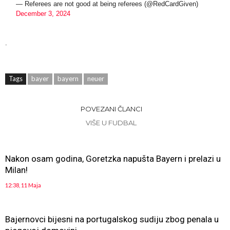
— Referees are not good at being referees (@RedCardGiven)
December 3, 2024
.
Tags
bayer
bayern
neuer
POVEZANI ČLANCI
VIŠE U FUDBAL
Nakon osam godina, Goretzka napušta Bayern i prelazi u
Milan!
12:38, 11 Maja
Bajernovci bijesni na portugalskog sudiju zbog penala u