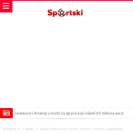
Liverpool i Arsenal u borbi za igrača koji vrijedi 69 miliona eura!
Dilema više ne postoji – Datum dolaska Rodrija u Barcelonu
Početna
Fudbal
Neuer doživio prvi crveni karton u karijeri, pogledajte