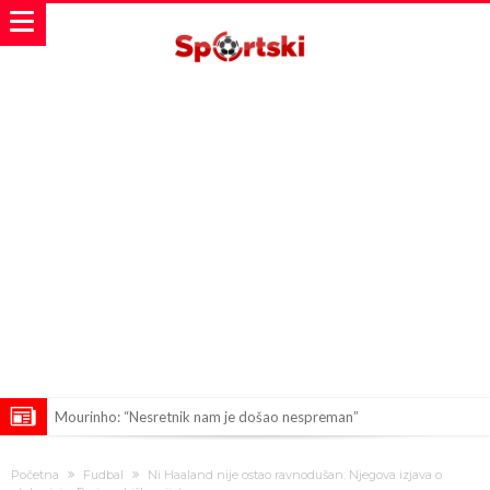
Mourinho: “Nesretnik nam je došao nespreman”
BIZARNA BORBA KOJA JE ZAPALILA INTERNET: Poznati teškaš
Početna
Fudbal
Ni Haaland nije ostao ravnodušan: Njegova izjava o