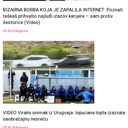
BIZARNA BORBA KOJA JE ZAPALILA INTERNET: Poznati
teškaš prihvatio najluđi izazov karijere – sam protiv
šestorice (Video)
07:20, 10 Augusta
VIDEO Viralni snimak iz Urugvaja: Ispucana lopta izazvala
saobraćajnu nesreću
18:24, 09 Augusta