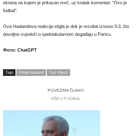
ekrana na kojem je prikazan meč, uz kratak komentar: “Ovo je
fudbal”.
Ova Haalandova reakcija stigla je dok je rezultat iznosio 5:3, što
dovoljno svjedoči o spektakularnom događaju u Parizu.
Фото: ChatGPT
Tags
Erling Haaland
Top Vijesti
POVEZANI ČLANCI
VIŠE U FUDBAL