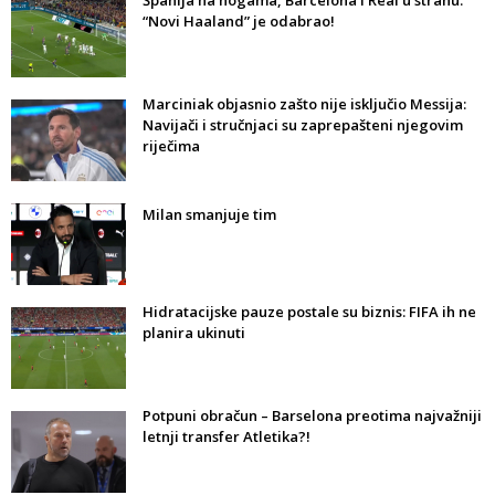
Španija na nogama, Barcelona i Real u strahu:
“Novi Haaland” je odabrao!
Marciniak objasnio zašto nije isključio Messija:
Navijači i stručnjaci su zaprepašteni njegovim
riječima
Milan smanjuje tim
Hidratacijske pauze postale su biznis: FIFA ih ne
planira ukinuti
Potpuni obračun – Barselona preotima najvažniji
letnji transfer Atletika?!