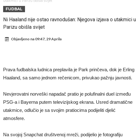
prihvatio najluđi izazov karijere – sam protiv šestorice (Video)
VIDEO Viralni snimak iz Urugvaja: Ispucana lopta izazvala
utakmici u Parizu obišla svijet
FUDBAL
saobraćajnu nesreću
U Madridu iznenađeni nevjerovatnom ponudom za Ardu Gulera!
Ni Haaland nije ostao ravnodušan: Njegova izjava o utakmici u
Španija na nogama, Barcelona i Real u strahu: “Novi Haaland” je
Parizu obišla svijet
odabrao!
Marciniak objasnio zašto nije isključio Messija: Navijači i stručnjaci su
Objavljeno na
09:47, 29 Aprila
zaprepašteni njegovim riječima
Milan smanjuje tim
Hidratacijske pauze postale su biznis: FIFA ih ne planira ukinuti
Potpuni obračun – Barselona preotima najvažniji letnji transfer
Prava fudbalska ludnica preplavila je Park prinčeva, dok je Erling
Atletika?!
Ovo se Novaku nikad nije dešavalo: Sinner i Alcaraz odustaju, a
Haaland, sa samo jednom rečenicom, privukao pažnju javnosti.
Zverev se odmah “raspao”
Nevjerovatni norveški napadač pratio je polufinalni duel između
PSG-a i Bayerna putem televizijskog ekrana. Usred dramatične
utakmice, odlučio je sa svojim pratiocima podijeliti djelić
atmosfere.
Na svojoj Snapchat društvenoj mreži, podijelio je fotografiju