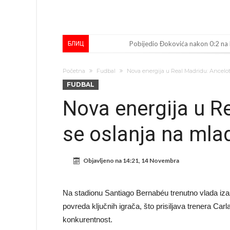
Pobijedio Đokovića nakon 0:2 na
БЛИЦ
Direktor FIA o drami Formule 1:
Početna
Fudbal
Nova energija u Real Madridu: Ancelot
Koliko traži PSG i koji je Liverpul
FUDBAL
Prva ponuda za Rafaela Leaa – od
Nova energija u Re
Zašto je nepoznati italijanski pe
se oslanja na mla
Veliki udarac za Barcelonu: Junak f
Deco nije posjetio Madrid samo zb
Objavljeno na
14:21, 14 Novembra
Kapiten slavnog kluba ubijen u na
Potresne scene na sahrani UFC borc
Na stadionu Santiago Bernabéu trenutno vlada iz
GROM USMRTIO FUDBALERA: Velika
povreda ključnih igrača, što prisiljava trenera Carl
konkurentnost.