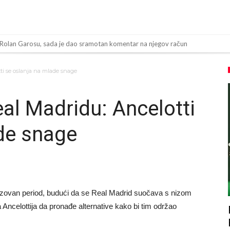
 Rolan Garosu, sada je dao sramotan komentar na njegov račun
 “Ne možemo da idemo toliko daleko”
ti se oslanja na mlade snage
ov “plafon” za Bredlija Barkolu?
bijena!
al Madridu: Ancelotti
toligaš dobio nevjerovatan stadion od 62 miliona eura?
de snage
inala Svjetskog prvenstva želi otići
og Alvareza, Barcelona planira historijski transfer?
padu ispred svoje kuće, nacija zahtijeva pravdu.
a! Red ljudi, muzika i aplauz koji tjera suze
azovan period, budući da se Real Madrid suočava s nizom
 tragedija! Povrijeđeno još 12 igrača!
a Ancelottija da pronađe alternative kako bi tim održao