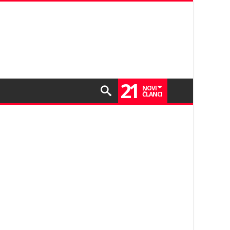
21
NOVI
ČLANCI