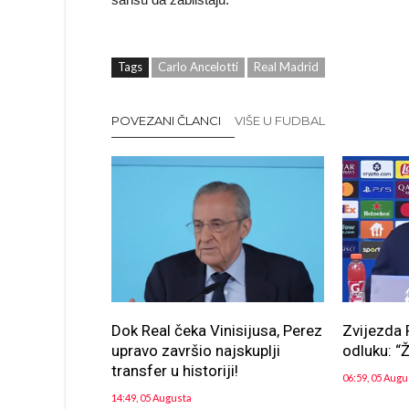
Tags
Carlo Ancelotti
Real Madrid
POVEZANI ČLANCI
VIŠE U FUDBAL
Dok Real čeka Vinisijusa, Perez
Zvijezda 
upravo završio najskuplji
odluku: “Ž
transfer u historiji!
06:59, 05 Augu
14:49, 05 Augusta