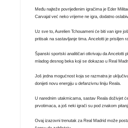
Među najteže povrijeđenim igračima je Eder Milit
Carvajal već neko vrijeme ne igra, dodatno oslabi
Uz sve to, Aurelien Tchouameni će biti van igre j
pritisak na sastavljanje tima. Ancelotti je prisiljen r
Španski sportski analitičari otkrivaju da Ancelotti
mladog desnog beka koji se dokazao u Real Madrid
Još jedna mogućnost koja se razmatra je uključiv
donijeti novu energiju u defanzivnu liniju Reala.
U narednim utakmicama, sastav Reala doživjet će
prvotimaca, a još neki igrači su pod znakom pitanj
Ovaj izazovni trenutak za Real Madrid može postati 
šansu da zablistaju.