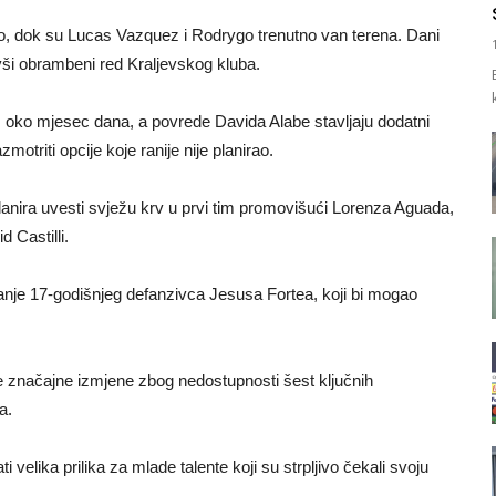
ao, dok su Lucas Vazquez i Rodrygo trenutno van terena. Dani
vši obrambeni red Kraljevskog kluba.
oš oko mjesec dana, a povrede Davida Alabe stavljaju dodatni
azmotriti opcije koje ranije nije planirao.
 planira uvesti svježu krv u prvi tim promovišući Lorenza Aguada,
 Castilli.
anje 17-godišnjeg defanzivca Jesusa Fortea, koji bi mogao
 značajne izmjene zbog nedostupnosti šest ključnih
a.
velika prilika za mlade talente koji su strpljivo čekali svoju